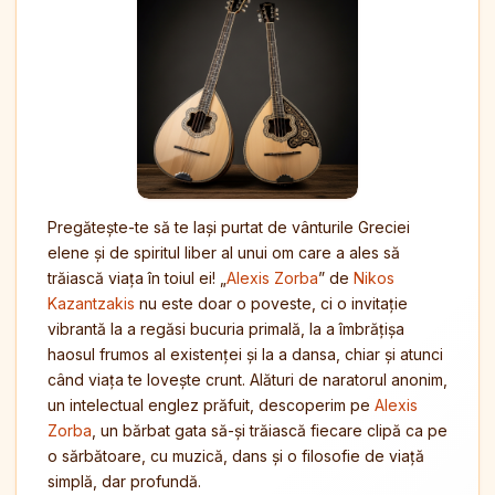
Pregătește-te să te lași purtat de vânturile Greciei
elene și de spiritul liber al unui om care a ales să
trăiască viața în toiul ei! „
Alexis Zorba
” de
Nikos
Kazantzakis
nu este doar o poveste, ci o invitație
vibrantă la a regăsi bucuria primală, la a îmbrățișa
haosul frumos al existenței și la a dansa, chiar și atunci
când viața te lovește crunt. Alături de naratorul anonim,
un intelectual englez prăfuit, descoperim pe
Alexis
Zorba
, un bărbat gata să-și trăiască fiecare clipă ca pe
o sărbătoare, cu muzică, dans și o filosofie de viață
simplă, dar profundă.