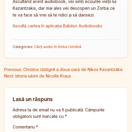
Ascultând acest audiobook, vei simți ecourile vieții lui
Kazantzakis, dar mai ales vei descoperi un Zorba ce
te va face să vrei să te ridici și să dansezi.
Ascultă cartea în aplicația Babilon Audiobooks
Categories:
Cărți audio în limba română
Navigare în articole
Previous:
Christos răstignit a doua oară de Nikos Kazantzakis
Next:
Istoria iubirii de Nicolle Kraus
Lasă un răspuns
Adresa ta de email nu va fi publicată.
Câmpurile
obligatorii sunt marcate cu
*
Comentariu
*