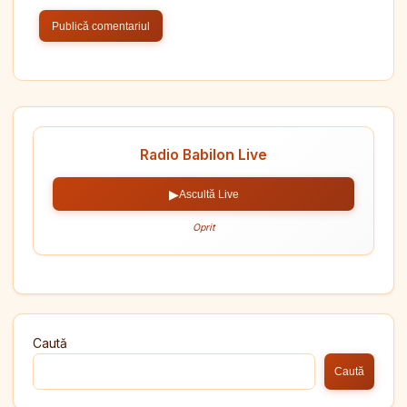
Radio Babilon Live
▶
Ascultă Live
Oprit
Caută
Caută