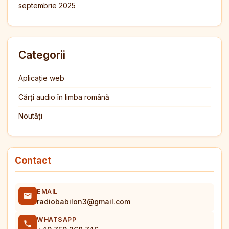
septembrie 2025
Categorii
Aplicație web
Cărți audio în limba română
Noutăți
Contact
EMAIL
radiobabilon3@gmail.com
WHATSAPP