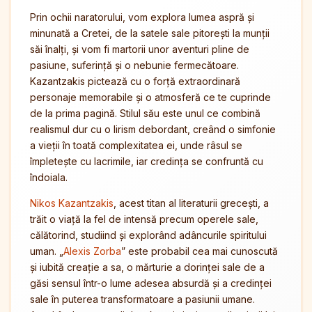
Prin ochii naratorului, vom explora lumea aspră și
minunată a Cretei, de la satele sale pitorești la munții
săi înalți, și vom fi martorii unor aventuri pline de
pasiune, suferință și o nebunie fermecătoare.
Kazantzakis pictează cu o forță extraordinară
personaje memorabile și o atmosferă ce te cuprinde
de la prima pagină. Stilul său este unul ce combină
realismul dur cu o lirism debordant, creând o simfonie
a vieții în toată complexitatea ei, unde râsul se
împletește cu lacrimile, iar credința se confruntă cu
îndoiala.
Nikos Kazantzakis
, acest titan al literaturii grecești, a
trăit o viață la fel de intensă precum operele sale,
călătorind, studiind și explorând adâncurile spiritului
uman. „
Alexis Zorba
” este probabil cea mai cunoscută
și iubită creație a sa, o mărturie a dorinței sale de a
găsi sensul într-o lume adesea absurdă și a credinței
sale în puterea transformatoare a pasiunii umane.