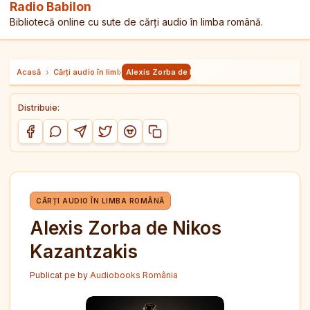
Radio Babilon
Bibliotecă online cu sute de cărți audio în limba română.
Acasă
›
Cărți audio în limba română
›
Alexis Zorba de Nikos Kazantzakis
Distribuie:
Copiază link-ul
Distribuie pe Facebook
Distribuie pe WhatsApp
Distribuie pe Telegram
Distribuie pe Twitter/X
Distribuie pe Reddit
CĂRȚI AUDIO ÎN LIMBA ROMÂNĂ
Alexis Zorba de Nikos
Kazantzakis
Publicat pe
by
Audiobooks România