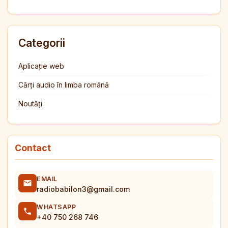
Categorii
Aplicație web
Cărți audio în limba română
Noutăți
Contact
EMAIL
radiobabilon3@gmail.com
WHATSAPP
+40 750 268 746