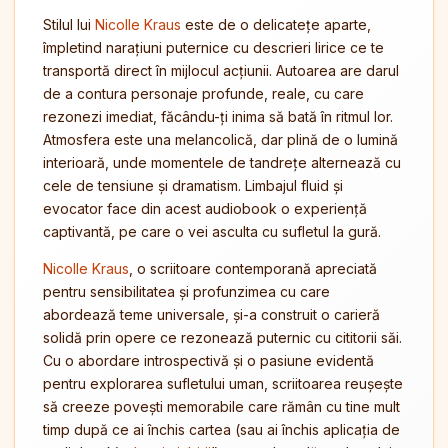
Stilul lui
Nicolle Kraus
este de o delicatețe aparte,
împletind narațiuni puternice cu descrieri lirice ce te
transportă direct în mijlocul acțiunii. Autoarea are darul
de a contura personaje profunde, reale, cu care
rezonezi imediat, făcându-ți inima să bată în ritmul lor.
Atmosfera este una melancolică, dar plină de o lumină
interioară, unde momentele de tandrețe alternează cu
cele de tensiune și dramatism. Limbajul fluid și
evocator face din acest audiobook o experiență
captivantă, pe care o vei asculta cu sufletul la gură.
Nicolle Kraus
, o scriitoare contemporană apreciată
pentru sensibilitatea și profunzimea cu care
abordează teme universale, și-a construit o carieră
solidă prin opere ce rezonează puternic cu cititorii săi.
Cu o abordare introspectivă și o pasiune evidentă
pentru explorarea sufletului uman, scriitoarea reușește
să creeze povești memorabile care rămân cu tine mult
timp după ce ai închis cartea (sau ai închis aplicația de