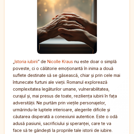
„
Istoria iubirii
” de
Nicolle Kraus
nu este doar o simplă
poveste, ci o călătorie emoționantă în inima a două
suflete destinate să se găsească, chiar și prin cele mai
întunecate furtuni ale vieții. Romanul explorează
complexitatea legăturilor umane, vulnerabilitatea,
curajul și, mai presus de toate, reziliența iubirii în fața
adversității. Ne purtăm prin viețile personajelor,
urmărindu-le luptele interioare, alegerile dificile și
căutarea disperată a conexiunii autentice. Este o odă
adusă pasiunii, sacrificiului și speranței, care te va
face să te gândești la propriile tale istorii de iubire.