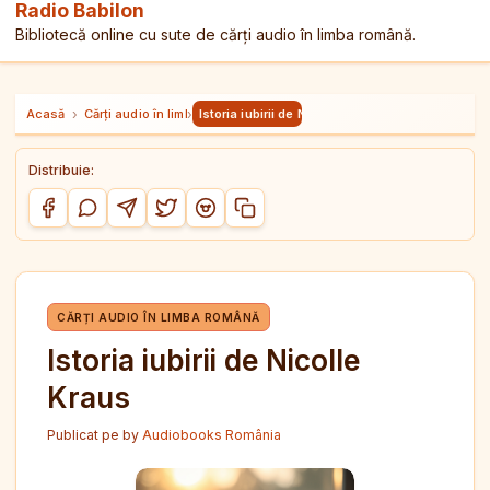
Radio Babilon
Bibliotecă online cu sute de cărți audio în limba română.
Acasă
›
Cărți audio în limba română
›
Istoria iubirii de Nicolle Kraus
Distribuie:
Copiază link-ul
Distribuie pe Facebook
Distribuie pe WhatsApp
Distribuie pe Telegram
Distribuie pe Twitter/X
Distribuie pe Reddit
CĂRȚI AUDIO ÎN LIMBA ROMÂNĂ
Istoria iubirii de Nicolle
Kraus
Publicat pe
by
Audiobooks România