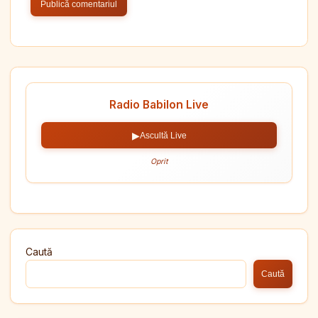
Radio Babilon Live
▶
Ascultă Live
Oprit
Caută
Caută