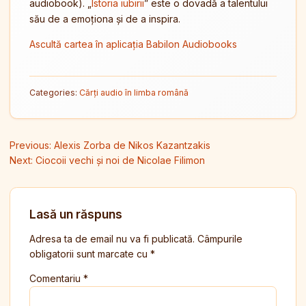
audiobook). „
Istoria iubirii
” este o dovadă a talentului
său de a emoționa și de a inspira.
Ascultă cartea în aplicația Babilon Audiobooks
Categories:
Cărți audio în limba română
Navigare în articole
Previous:
Alexis Zorba de Nikos Kazantzakis
Next:
Ciocoii vechi și noi de Nicolae Filimon
Lasă un răspuns
Adresa ta de email nu va fi publicată.
Câmpurile
obligatorii sunt marcate cu
*
Comentariu
*