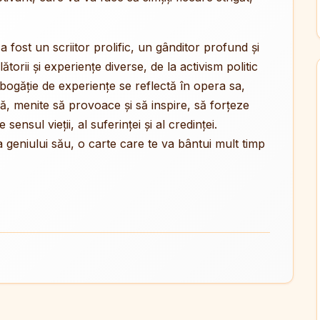
i, a fost un scriitor prolific, un gânditor profund și
ătorii și experiențe diverse, de la activism politic
tă bogăție de experiențe se reflectă în opera sa,
ră, menite să provoace și să inspire, să forțeze
ensul vieții, al suferinței și al credinței.
a geniului său, o carte care te va bântui mult timp