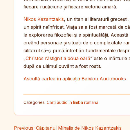
fiecare rugăciune și fiecare victorie amară.
Nikos Kazantzakis
, un titan al literaturii greceșt
un spirit neînfricat. Viața sa a fost marcată de căl
la explorarea filozofiei și a spiritualității. Aceas
creând personaje și situații de o complexitate ra
cititorul să-și pună întrebări fundamentale despre s
„
Christos răstignit a doua oară
” este o mărturie 
după ce ultimul cuvânt a fost rostit.
Ascultă cartea în aplicația Babilon Audiobooks
Categories:
Cărți audio în limba română
Navigare în articole
Previous:
Căpitanul Mihalis de Nikos Kazantzakis