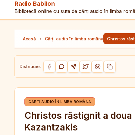
Radio Babilon
Bibliotecă online cu sute de cărți audio în limba rom
›
›
Acasă
Cărți audio în limba română
Christos răs
Distribuie:
Copiază link-
Distribuie pe Facebook
Distribuie pe WhatsApp
Distribuie pe Telegram
Distribuie pe Twitter/
Distribuie pe Red
CĂRȚI AUDIO ÎN LIMBA ROMÂNĂ
Christos răstignit a doua
Kazantzakis