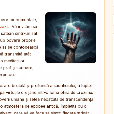
i opere monumentale,
zakis
. Vă invităm să
 sătean dintr-un sat
 sub povara propriei
epe să se contopească
să transmită atât
a meditațiilor
de praf și sudoare,
erpetuu.
are brutală și profundă a sacrificiului, a luptei
pa virtuțile creștine într-o lume plină de cruzime.
 poverii umane și setea neostoită de transcendență.
că o atmosferă de epopee antică, împletită cu o
ivant, care vă va face să simțiți fiecare strigăt,