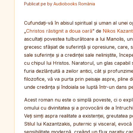
Publicat pe
by
Audiobooks România
Cufundați-vă în abisul spiritual și uman al une
„
Christos răstignit a doua oară
” de
Nikos Kazant
ascultați povestea tulburătoare a lui Manolis, un
grecesc sfâșiat de suferință și opresiune, care,
sale suferințe și a credinței sale neliniștite, înc
cu chipul lui Hristos. Naratorul, un glas capabil 
furia dezlănțuită a zeilor antici, cât și profunzime
filozofice, vă va purta prin peisaje aspre, pline 
unde credința și îndoiala se luptă într-un dans p
Acest roman nu este o simplă poveste, ci o explor
omului cu divinitatea și a provocării de a întruchi
Veți simți aspra realitate a existenței, greutatea
Stilul lui Kazantzakis, puternic și visceral, evo
sensibilitate modernă, creând un flux narativ capt