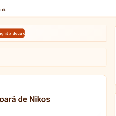
ână.
tignit a doua oară de Nikos Kazantzakis
ul
X
dit
 oară de Nikos