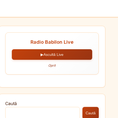
Radio Babilon Live
▶
Ascultă Live
Oprit
Caută
Caută