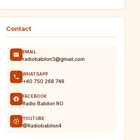
Contact
EMAIL
radiobabilon3@gmail.com
WHATSAPP
+40 750 268 746
FACEBOOK
Radio Babilon RO
YOUTUBE
@Radiobabilon4