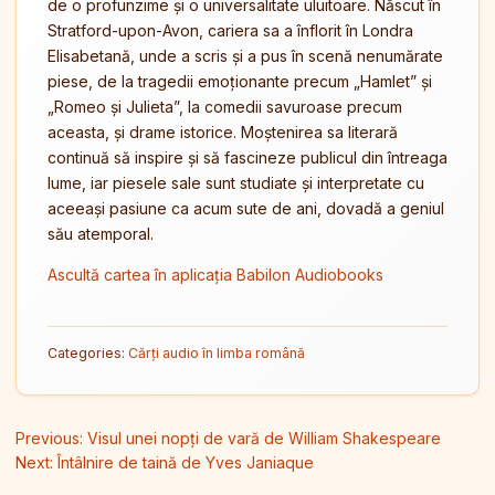
de o profunzime și o universalitate uluitoare. Născut în
Stratford-upon-Avon, cariera sa a înflorit în Londra
Elisabetană, unde a scris și a pus în scenă nenumărate
piese, de la tragedii emoționante precum „Hamlet” și
„Romeo și Julieta”, la comedii savuroase precum
aceasta, și drame istorice. Moștenirea sa literară
continuă să inspire și să fascineze publicul din întreaga
lume, iar piesele sale sunt studiate și interpretate cu
aceeași pasiune ca acum sute de ani, dovadă a geniul
său atemporal.
Ascultă cartea în aplicația Babilon Audiobooks
Categories:
Cărți audio în limba română
Navigare în articole
Previous:
Visul unei nopți de vară de William Shakespeare
Next:
Întâlnire de taină de Yves Janiaque