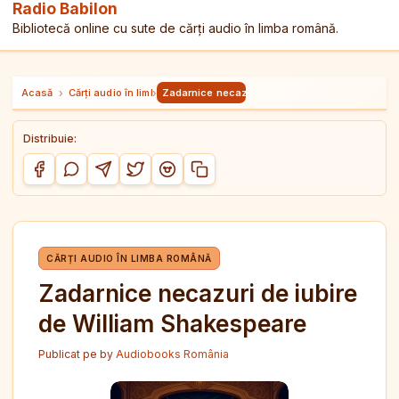
Radio Babilon
Bibliotecă online cu sute de cărți audio în limba română.
Acasă
›
Cărți audio în limba română
›
Zadarnice necazuri de iubire de William Shak
Distribuie:
Copiază link-ul
Distribuie pe Facebook
Distribuie pe WhatsApp
Distribuie pe Telegram
Distribuie pe Twitter/X
Distribuie pe Reddit
CĂRȚI AUDIO ÎN LIMBA ROMÂNĂ
Zadarnice necazuri de iubire
de William Shakespeare
Publicat pe
by
Audiobooks România