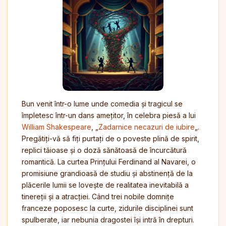
Bun venit într-o lume unde comedia și tragicul se
împletesc într-un dans amețitor, în celebra piesă a lui
William Shakespeare
, „
Zadarnice necazuri de iubire
„.
Pregătiți-vă să fiți purtați de o poveste plină de spirit,
replici tăioase și o doză sănătoasă de încurcătură
romantică. La curtea Prințului Ferdinand al Navarei, o
promisiune grandioasă de studiu și abstinență de la
plăcerile lumii se lovește de realitatea inevitabilă a
tinereții și a atracției. Când trei nobile domnițe
franceze poposesc la curte, zidurile disciplinei sunt
spulberate, iar nebunia dragostei își intră în drepturi.