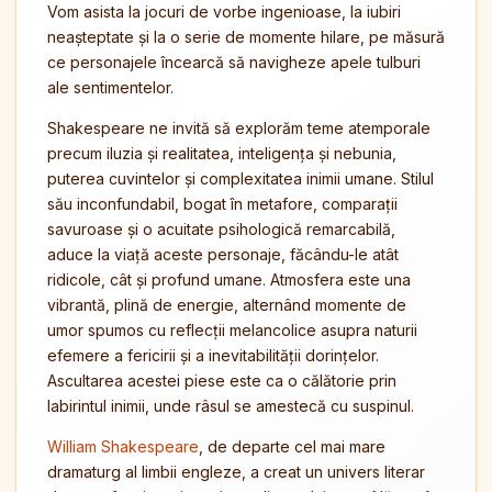
Vom asista la jocuri de vorbe ingenioase, la iubiri
neașteptate și la o serie de momente hilare, pe măsură
ce personajele încearcă să navigheze apele tulburi
ale sentimentelor.
Shakespeare ne invită să explorăm teme atemporale
precum iluzia și realitatea, inteligența și nebunia,
puterea cuvintelor și complexitatea inimii umane. Stilul
său inconfundabil, bogat în metafore, comparații
savuroase și o acuitate psihologică remarcabilă,
aduce la viață aceste personaje, făcându-le atât
ridicole, cât și profund umane. Atmosfera este una
vibrantă, plină de energie, alternând momente de
umor spumos cu reflecții melancolice asupra naturii
efemere a fericirii și a inevitabilității dorințelor.
Ascultarea acestei piese este ca o călătorie prin
labirintul inimii, unde râsul se amestecă cu suspinul.
William Shakespeare
, de departe cel mai mare
dramaturg al limbii engleze, a creat un univers literar