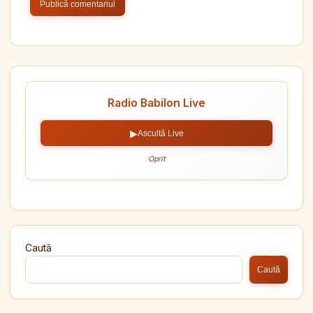
Radio Babilon Live
▶
Ascultă Live
Oprit
Caută
Caută