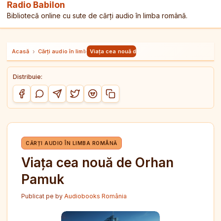
Radio Babilon
Bibliotecă online cu sute de cărți audio în limba română.
Acasă
›
Cărți audio în limba română
›
Viața cea nouă de Orhan Pamuk
Distribuie:
Copiază link-ul
Distribuie pe Facebook
Distribuie pe WhatsApp
Distribuie pe Telegram
Distribuie pe Twitter/X
Distribuie pe Reddit
CĂRȚI AUDIO ÎN LIMBA ROMÂNĂ
Viața cea nouă de Orhan
Pamuk
Publicat pe
by
Audiobooks România