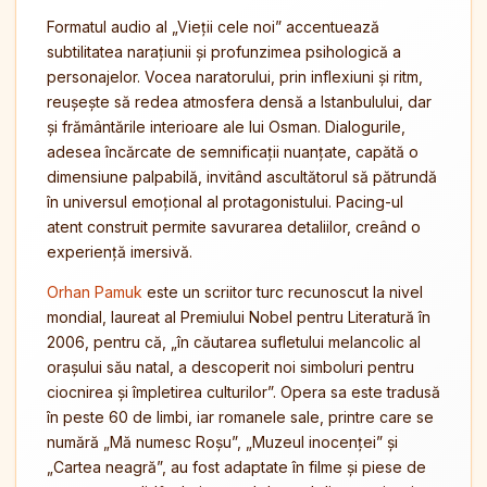
Formatul audio al „Vieții cele noi” accentuează
subtilitatea narațiunii și profunzimea psihologică a
personajelor. Vocea naratorului, prin inflexiuni și ritm,
reușește să redea atmosfera densă a Istanbulului, dar
și frământările interioare ale lui Osman. Dialogurile,
adesea încărcate de semnificații nuanțate, capătă o
dimensiune palpabilă, invitând ascultătorul să pătrundă
în universul emoțional al protagonistului. Pacing-ul
atent construit permite savurarea detaliilor, creând o
experiență imersivă.
Orhan Pamuk
este un scriitor turc recunoscut la nivel
mondial, laureat al Premiului Nobel pentru Literatură în
2006, pentru că, „în căutarea sufletului melancolic al
orașului său natal, a descoperit noi simboluri pentru
ciocnirea și împletirea culturilor”. Opera sa este tradusă
în peste 60 de limbi, iar romanele sale, printre care se
numără „Mă numesc Roșu”, „Muzeul inocenței” și
„Cartea neagră”, au fost adaptate în filme și piese de