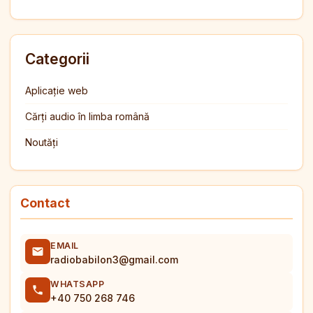
Categorii
Aplicație web
Cărți audio în limba română
Noutăți
Contact
EMAIL
radiobabilon3@gmail.com
WHATSAPP
+40 750 268 746