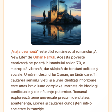
„
Viața cea nouă
” este titlul românesc al romanului „A
New Life” de
Orhan Pamuk
. Această poveste
captivantă ne poartă în Istanbulul anilor ’70, o
metropolă vibrantă, dar sfâșiată de tensiuni politice și
sociale. Urmărim destinul lui Osman, un tânăr care, în
căutarea sensului vieții și a unei identități înfloritoare,
este atras într-o lume complexă, marcată de ideologii
conflictuale și de influențe puternice. Romanul
explorează teme universale precum identitatea,
apartenența, iubirea și căutarea cunoașterii într-o
societate în tranziție.