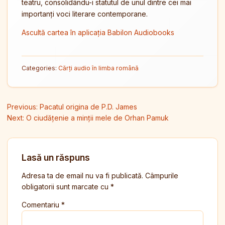
teatru, consolidându-i statutul de unul dintre cei mai
importanți voci literare contemporane.
Ascultă cartea în aplicația Babilon Audiobooks
Categories:
Cărți audio în limba română
Navigare în articole
Previous:
Pacatul origina de P.D. James
Next:
O ciudățenie a minții mele de Orhan Pamuk
Lasă un răspuns
Adresa ta de email nu va fi publicată.
Câmpurile
obligatorii sunt marcate cu
*
Comentariu
*