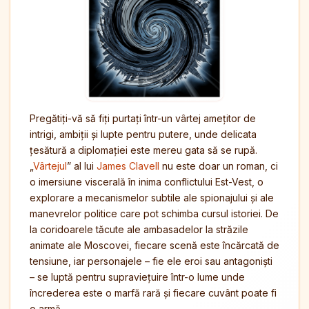
Pregătiți-vă să fiți purtați într-un vârtej amețitor de
intrigi, ambiții și lupte pentru putere, unde delicata
țesătură a diplomației este mereu gata să se rupă.
„
Vârtejul
” al lui
James Clavell
nu este doar un roman, ci
o imersiune viscerală în inima conflictului Est-Vest, o
explorare a mecanismelor subtile ale spionajului și ale
manevrelor politice care pot schimba cursul istoriei. De
la coridoarele tăcute ale ambasadelor la străzile
animate ale Moscovei, fiecare scenă este încărcată de
tensiune, iar personajele – fie ele eroi sau antagoniști
– se luptă pentru supraviețuire într-o lume unde
încrederea este o marfă rară și fiecare cuvânt poate fi
o armă.