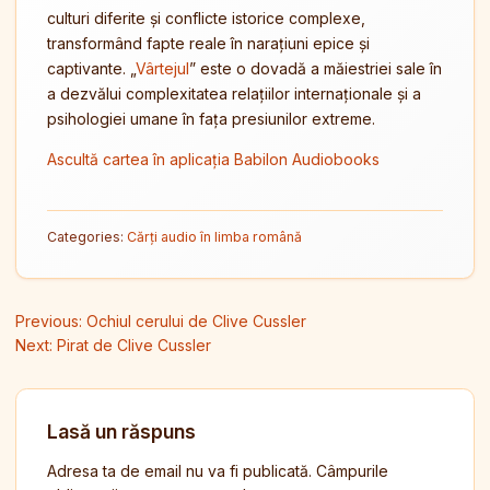
culturi diferite și conflicte istorice complexe,
transformând fapte reale în narațiuni epice și
captivante. „
Vârtejul
” este o dovadă a măiestriei sale în
a dezvălui complexitatea relațiilor internaționale și a
psihologiei umane în fața presiunilor extreme.
Ascultă cartea în aplicația Babilon Audiobooks
Categories:
Cărți audio în limba română
Navigare în articole
Previous:
Ochiul cerului de Clive Cussler
Next:
Pirat de Clive Cussler
Lasă un răspuns
Adresa ta de email nu va fi publicată.
Câmpurile