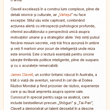
Clavell excelează în a construi lumi complexe, pline de
detalii istorice și culturale, iar „
Vârtejul
” nu face
excepție. Stilul său este captivant, combinând
acțiunea alertă cu introspecții psihologice profunde,
oferind ascultătorului o perspectivă unică asupra
motivațiilor umane și a strategiilor abile. Veți simți pulsul
fiecărei misiuni secrete, veți trăi frica ascunsă în umbre
și veți fi martorii unor jocuri de inteligență unde miza
este enormă. Este o lectură esențială pentru oricine
iubește thrillerele politice inteligente, pline de suspans
și cu o acuratețe remarcabilă.
James Clavell
, un scriitor britanic născut în Australia, a
trăit o viață de aventuri, servind în cel de-al Doilea
Război Mondial și fiind prizonier de război, experiențe
care și-au lăsat amprenta asupra operei sale.
Cunoscut în special pentru saga sa asiatică, care
include bestselleruri precum „Shōgun” și „Tai-Pan”,
Clavell a demonstrat un talent deosebit în a descrie