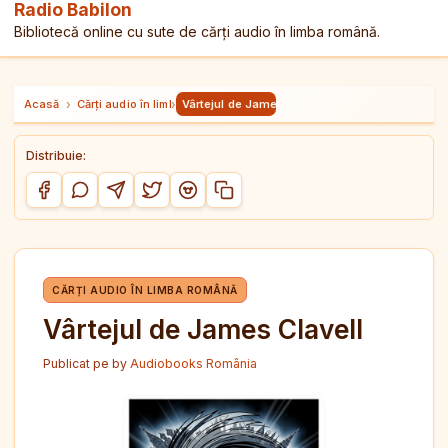
Radio Babilon
Bibliotecă online cu sute de cărți audio în limba română.
Acasă
›
Cărți audio în limba română
›
Vârtejul de James Clavell
Distribuie:
Copiază link-ul
Distribuie pe Facebook
Distribuie pe WhatsApp
Distribuie pe Telegram
Distribuie pe Twitter/X
Distribuie pe Reddit
CĂRȚI AUDIO ÎN LIMBA ROMÂNĂ
Vârtejul de James Clavell
Publicat pe
by
Audiobooks România