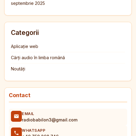
septembrie 2025
Categorii
Aplicație web
Cărți audio în limba română
Noutăți
Contact
EMAIL
radiobabilon3@gmail.com
WHATSAPP