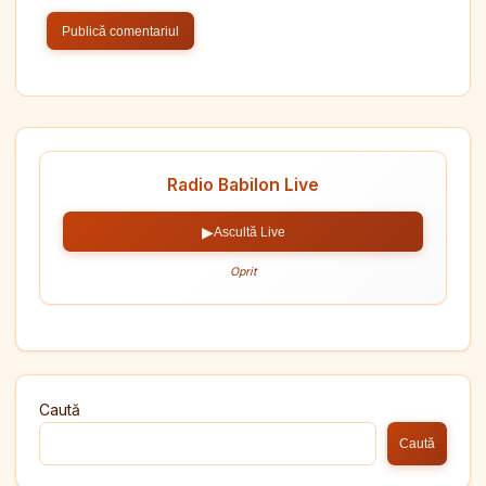
Radio Babilon Live
▶
Ascultă Live
Oprit
Caută
Caută