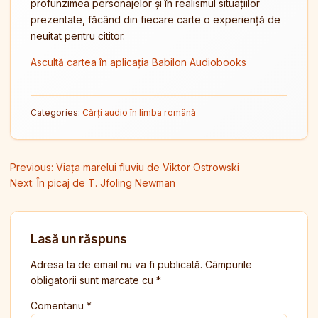
profunzimea personajelor și în realismul situațiilor
prezentate, făcând din fiecare carte o experiență de
neuitat pentru cititor.
Ascultă cartea în aplicația Babilon Audiobooks
Categories:
Cărți audio în limba română
Navigare în articole
Previous:
Viața marelui fluviu de Viktor Ostrowski
Next:
În picaj de T. Jfoling Newman
Lasă un răspuns
Adresa ta de email nu va fi publicată.
Câmpurile
obligatorii sunt marcate cu
*
Comentariu
*