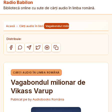
Radio Babilon
Bibliotecă online cu sute de cărți audio în limba română.
Acasă
›
Cărți audio în limba română
›
Vagabondul milionar de Vikass Varup
Distribuie:
Copiază link-ul
Distribuie pe Facebook
Distribuie pe WhatsApp
Distribuie pe Telegram
Distribuie pe Twitter/X
Distribuie pe Reddit
CĂRȚI AUDIO ÎN LIMBA ROMÂNĂ
Vagabondul milionar de
Vikass Varup
Publicat pe
by
Audiobooks România