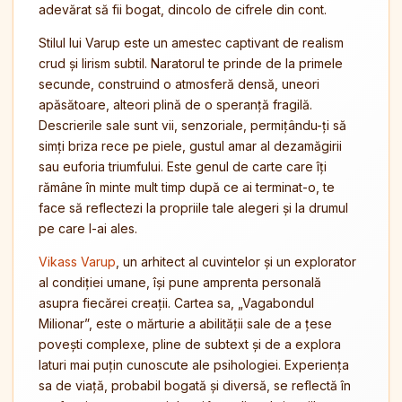
adevărat să fii bogat, dincolo de cifrele din cont.
Stilul lui Varup este un amestec captivant de realism
crud și lirism subtil. Naratorul te prinde de la primele
secunde, construind o atmosferă densă, uneori
apăsătoare, alteori plină de o speranță fragilă.
Descrierile sale sunt vii, senzoriale, permițându-ți să
simți briza rece pe piele, gustul amar al dezamăgirii
sau euforia triumfului. Este genul de carte care îți
rămâne în minte mult timp după ce ai terminat-o, te
face să reflectezi la propriile tale alegeri și la drumul
pe care l-ai ales.
Vikass Varup
, un arhitect al cuvintelor și un explorator
al condiției umane, își pune amprenta personală
asupra fiecărei creații. Cartea sa, „Vagabondul
Milionar”, este o mărturie a abilității sale de a țese
povești complexe, pline de subtext și de a explora
laturi mai puțin cunoscute ale psihologiei. Experiența
sa de viață, probabil bogată și diversă, se reflectă în