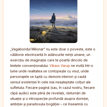
„Vagabondul Milionar” nu este doar o poveste, este o
călătorie electrizantă în adâncurile minții umane, un
exercițiu de imaginație care te poartă dincolo de
limitele convenționalului.
Vikass Varup
ne invită într-o
lume unde realitatea se contopește cu visul, unde
personajele se luptă cu demonii interiori și caută
sensul existenței în cele mai neașteptate colțuri ale
sufletului. Fiecare pagină (sau, în cazul nostru, fiecare
clipă audio) este plină de revelații, răsturnări de
situație și o introspecție profundă asupra dorinței,
ambiției și paradoxului bogăției – ce înseamnă cu