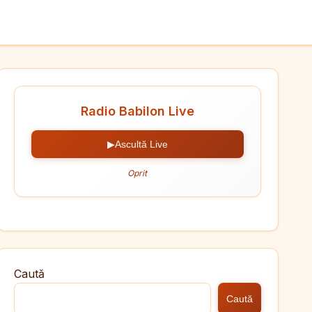
Radio Babilon Live
▶
Ascultă Live
Oprit
Caută
Caută