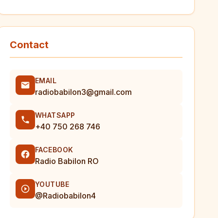
Contact
EMAIL
radiobabilon3@gmail.com
WHATSAPP
+40 750 268 746
FACEBOOK
Radio Babilon RO
YOUTUBE
@Radiobabilon4