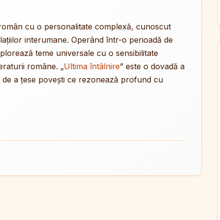
tor român cu o personalitate complexă, cunoscut
elațiilor interumane. Operând într-o perioadă de
explorează teme universale cu o sensibilitate
teraturii române. „
Ultima întâlnire
” este o dovadă a
i de a țese povești ce rezonează profund cu