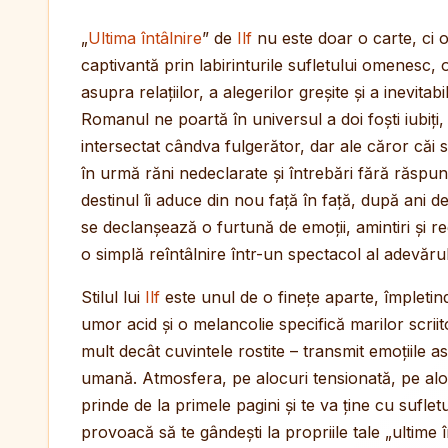
„
Ultima întâlnire
” de
Ilf
nu este doar o carte, ci o
captivantă prin labirinturile sufletului omenesc,
asupra relațiilor, a alegerilor greșite și a inevitabil
Romanul ne poartă în universul a doi foști iubiți, 
intersectat cândva fulgerător, dar ale căror căi 
în urmă răni nedeclarate și întrebări fără răspu
destinul îi aduce din nou față în față, după ani de
se declanșează o furtună de emoții, amintiri și 
o simplă reîntâlnire într-un spectacol al adevărul
Stilul lui
Ilf
este unul de o finețe aparte, împletin
umor acid și o melancolie specifică marilor scriit
mult decât cuvintele rostite – transmit emoțiile as
umană. Atmosfera, pe alocuri tensionată, pe aloc
prinde de la primele pagini și te va ține cu suflet
provoacă să te gândești la propriile tale „ultime î