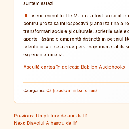
suntem astăzi.
Ilf
, pseudonimul lui Ilie M. Ion, a fost un scrii
pentru proza sa introspectivă și analiza fină a r
transformări sociale și culturale, scrierile sale 
aparte, lăsând o amprentă distinctă în peisajul li
talentului său de a crea personaje memorabile ș
experiența umană.
Ascultă cartea în aplicația Babilon Audiobooks
Categories:
Cărți audio în limba română
Navigare în articole
Previous:
Umplutura de aur de Ilf
Next:
Diavolul Albastru de Ilf