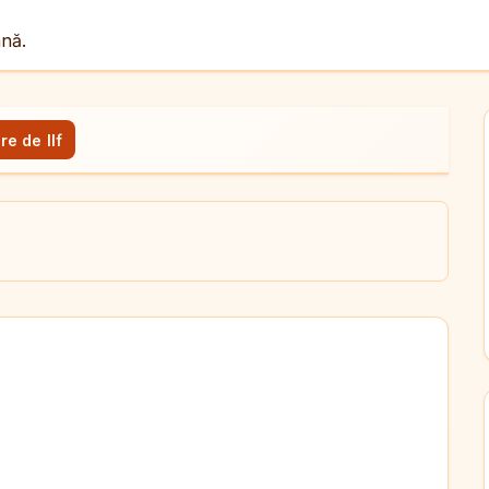
ână.
re de Ilf
ul
X
dit