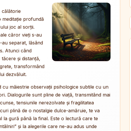
 călătorie
 o meditație profundă
ului joc al sorții.
ale căror vieți s-au
s-au separat, lăsând
ns. Atunci când
 tăcere și distanță,
regrete, transformând
ui dezvăluit.
d cu măiestrie observații psihologice subtile cu un
ori. Dialogurile sunt pline de viață, transmitând mai
cunse, tensiunile nerezolvate și fragilitatea
uri plină de o nostalgie dulce-amăruie, te va
ul la gură până la final. Este o lectură care te
ntâlniri” și la alegerile care ne-au adus unde