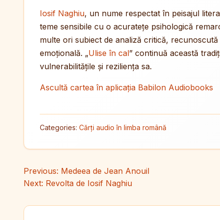
Iosif Naghiu
, un nume respectat în peisajul lit
teme sensibile cu o acuratețe psihologică remarcab
multe ori subiect de analiză critică, recunoscută
emoțională. „
Ulise în cal
” continuă această tradiț
vulnerabilitățile și reziliența sa.
Ascultă cartea în aplicația Babilon Audiobooks
Categories:
Cărți audio în limba română
Navigare în articole
Previous:
Medeea de Jean Anouil
Next:
Revolta de Iosif Naghiu