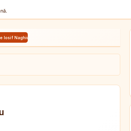
ână.
de Iosif Naghiu
ul
X
dit
iu