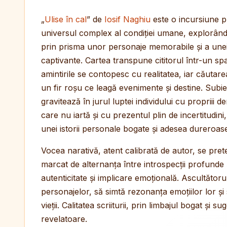
„
Ulise în cal
” de
Iosif Naghiu
este o incursiune p
universul complex al condiției umane, explorân
prin prisma unor personaje memorabile și a unei
captivante. Cartea transpune cititorul într-un sp
amintirile se contopesc cu realitatea, iar căutarea
un fir roșu ce leagă evenimente și destine. Subie
gravitează în jurul luptei individului cu propriii 
care nu iartă și cu prezentul plin de incertitudini
unei istorii personale bogate și adesea dureroas
Vocea narativă, atent calibrată de autor, se pret
marcat de alternanța între introspecții profunde 
autenticitate și implicare emoțională. Ascultătorul
personajelor, să simtă rezonanța emoțiilor lor și 
vieții. Calitatea scriiturii, prin limbajul bogat și 
revelatoare.