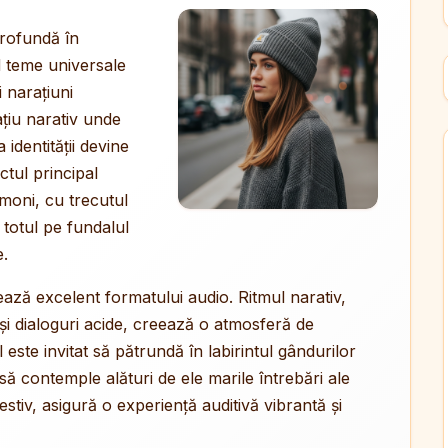
rofundă în
d teme universale
 narațiuni
ațiu narativ unde
 identității devine
ctul principal
demoni, cu trecutul
, totul pe fundalul
e.
ează excelent formatului audio. Ritmul narativ,
și dialoguri acide, creează o atmosferă de
 este invitat să pătrundă în labirintul gândurilor
să contemple alături de ele marile întrebări ale
sugestiv, asigură o experiență auditivă vibrantă și