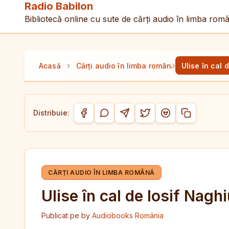
Radio Babilon
Bibliotecă online cu sute de cărți audio în limba rom
›
›
Acasă
Cărți audio în limba română
Ulise în cal 
Distribuie:
Copiază link-
Distribuie pe Facebook
Distribuie pe WhatsApp
Distribuie pe Telegram
Distribuie pe Twitter/
Distribuie pe Red
CĂRȚI AUDIO ÎN LIMBA ROMÂNĂ
Ulise în cal de Iosif Nagh
Publicat pe
by
Audiobooks România