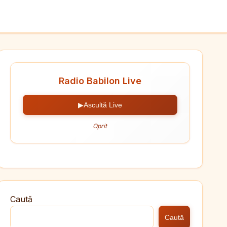
Radio Babilon Live
▶
Ascultă Live
Oprit
Caută
Caută