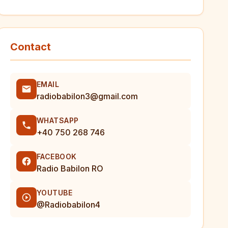
Contact
EMAIL
radiobabilon3@gmail.com
WHATSAPP
+40 750 268 746
FACEBOOK
Radio Babilon RO
YOUTUBE
@Radiobabilon4