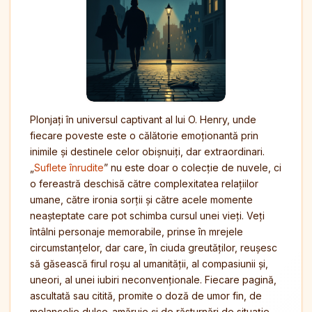
Plonjați în universul captivant al lui O. Henry, unde
fiecare poveste este o călătorie emoționantă prin
inimile și destinele celor obișnuiți, dar extraordinari.
„
Suflete înrudite
” nu este doar o colecție de nuvele, ci
o fereastră deschisă către complexitatea relațiilor
umane, către ironia sorții și către acele momente
neașteptate care pot schimba cursul unei vieți. Veți
întâlni personaje memorabile, prinse în mrejele
circumstanțelor, dar care, în ciuda greutăților, reușesc
să găsească firul roșu al umanității, al compasiunii și,
uneori, al unei iubiri neconvenționale. Fiecare pagină,
ascultată sau citită, promite o doză de umor fin, de
melancolie dulce-amăruie și de răsturnări de situație