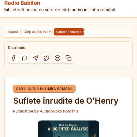
Radio Babilon
Bibliotecă online cu sute de cărți audio în limba română.
Acasă
›
Cărți audio în limba română
›
Suflete înrudite de O’Henry
Distribuie:
Copiază link-ul
Distribuie pe Facebook
Distribuie pe WhatsApp
Distribuie pe Telegram
Distribuie pe Twitter/X
Distribuie pe Reddit
CĂRȚI AUDIO ÎN LIMBA ROMÂNĂ
Suflete înrudite de O’Henry
Publicat pe
by
Audiobooks România