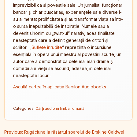
imprevizibil ca și poveștile sale. Un jurnalist, funcționar
bancar și chiar pușcăriaș, experiențele sale diverse i-
au alimentat prolificitatea și au transformat viața sa într-
o sursă inepuizabilă de inspirație. Numele său a
devenit sinonim cu „twist-ul” narativ, acea finalitate
neașteptată care a definit generații de cititori și
scriitori. „
Suflete înrudite
” reprezintă o incursiune
esențială în opera unui maestru al povestirii scurte, un
autor care a demonstrat că cele mai mari drame și
comedii ale vieții se ascund, adesea, în cele mai
neașteptate locuri.
Ascultă cartea în aplicația Babilon Audiobooks
Categories:
Cărți audio în limba română
Navigare în articole
Previous:
Rugăciune la răsăritul soarelui de Erskine Caldwel