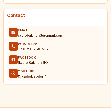
Contact
EMAIL
radiobabilon3@gmail.com
WHATSAPP
+40 750 268 746
FACEBOOK
Radio Babilon RO
YOUTUBE
@Radiobabilon4