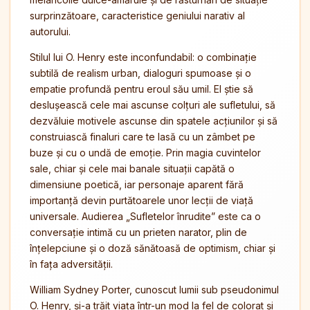
surprinzătoare, caracteristice geniului narativ al
autorului.
Stilul lui O. Henry este inconfundabil: o combinație
subtilă de realism urban, dialoguri spumoase și o
empatie profundă pentru eroul său umil. El știe să
deslușească cele mai ascunse colțuri ale sufletului, să
dezvăluie motivele ascunse din spatele acțiunilor și să
construiască finaluri care te lasă cu un zâmbet pe
buze și cu o undă de emoție. Prin magia cuvintelor
sale, chiar și cele mai banale situații capătă o
dimensiune poetică, iar personaje aparent fără
importanță devin purtătoarele unor lecții de viață
universale. Audierea „Sufletelor înrudite” este ca o
conversație intimă cu un prieten narator, plin de
înțelepciune și o doză sănătoasă de optimism, chiar și
în fața adversității.
William Sydney Porter, cunoscut lumii sub pseudonimul
O. Henry, și-a trăit viața într-un mod la fel de colorat și