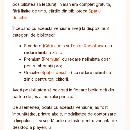
posibilitatea să lecturați în manieră complet gratuită,
fără limite de timp, cărțile din biblioteca
Spațiul
deschis
.
Începând cu această versiune aveți la dispoziție 3
categorii de biblioteci:
Standard (
Cărți audio
si
Teatru Radiofonic
) cu
redare limitată zilnic;
Premium (
Premium
) cu redare nelimitată doar
pentru abonații pro;
Gratuite (
Spațiul deschis
) cu redare nelimitată
zilnic pentru toți cititorii.
Aveți posibilitatea să navigați în fiecare bibliotecă din
partea de jos a meniului principal.
De asemenea, odată cu această versiune, au fost
îmbunătățite, printre altele, modalitatea de contorizare
a timpului citit și scurtăturile de taste pentru varianta de
desktop a playerului.