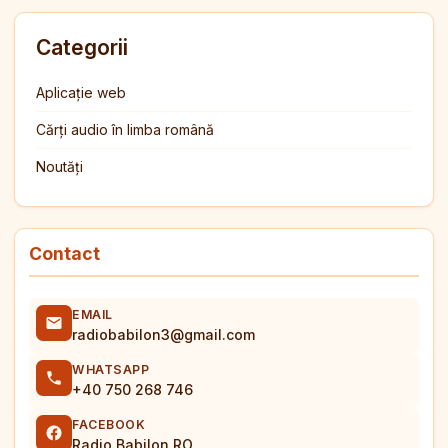
Categorii
Aplicație web
Cărți audio în limba română
Noutăți
Contact
EMAIL
radiobabilon3@gmail.com
WHATSAPP
+40 750 268 746
FACEBOOK
Radio Babilon RO