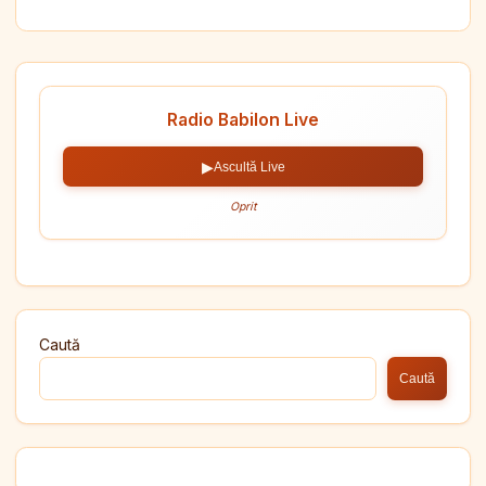
Radio Babilon Live
▶
Ascultă Live
Oprit
Caută
Caută