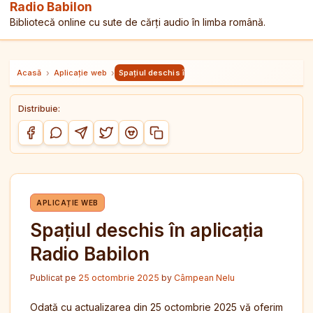
Radio Babilon
Bibliotecă online cu sute de cărți audio în limba română.
Acasă
›
Aplicație web
›
Spațiul deschis în aplicația Radio Babilon
Distribuie:
Copiază link-ul
Distribuie pe Facebook
Distribuie pe WhatsApp
Distribuie pe Telegram
Distribuie pe Twitter/X
Distribuie pe Reddit
APLICAȚIE WEB
Spațiul deschis în aplicația
Radio Babilon
Publicat pe
25 octombrie 2025
by
Câmpean Nelu
Odată cu actualizarea din 25 octombrie 2025 vă oferim