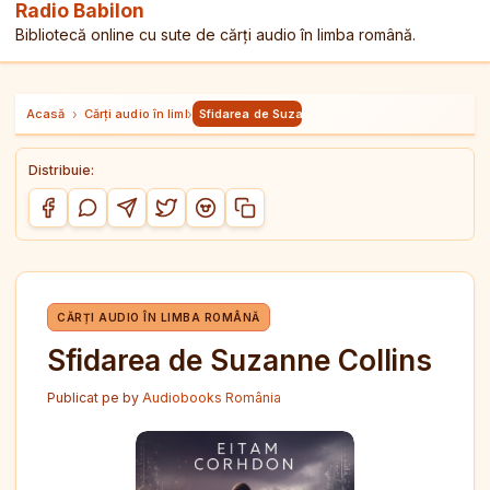
Radio Babilon
Bibliotecă online cu sute de cărți audio în limba română.
Acasă
›
Cărți audio în limba română
›
Sfidarea de Suzanne Collins
Distribuie:
Copiază link-ul
Distribuie pe Facebook
Distribuie pe WhatsApp
Distribuie pe Telegram
Distribuie pe Twitter/X
Distribuie pe Reddit
CĂRȚI AUDIO ÎN LIMBA ROMÂNĂ
Sfidarea de Suzanne Collins
Publicat pe
by
Audiobooks România