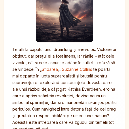
Te afli la capătul unui drum lung și anevoios. Victorie ai
obținut, dar prețul ei a fost imens, iar rănile – atât cele
vizibile, cât și cele ascunse adânc în suflet – refuză să
se vindece. În „
Sfidarea
„,
Suzanne Collins
te poartă
mai departe în lupta suprarealistă și brutală pentru
supraviețuire, explorând consecințele devastatoare
ale unui război deja câștigat. Katniss Everdeen, eroina
care a aprins scânteia revoluției, devine acum un
simbol al speranței, dar și o marionetă într-un joc politic
periculos. Cum navighezi între datoria față de cei dragi
și greutatea responsabilității pe umerii unei națiuni?
Aceasta este întrebarea care va zgudui din temelii tot
ce credeați că știți.