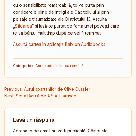
cu o sensibilitate remarcabilă, te va purta prin
coridoarele pline de intrigi ale Capitoliului și prin
peisajele traumatizate ale Districtului 13. Ascultă
„
Sfidarea
” și lasă-te purtat de forța unei povești care
te va bântui mult timp după ce vei fi terminat.
Ascultă cartea în aplicația Babilon Audiobooks
Categories:
Cărți audio în limba română
Navigare în articole
Previous:
Aurul spartanilor de Clive Cussler
Next:
Soția tăcută de A.S.A. Harrison
Lasă un răspuns
Adresa ta de email nu va fi publicată.
Câmpurile