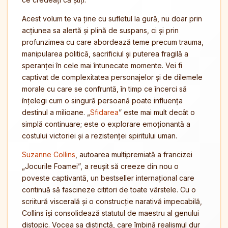
Acest volum te va ține cu sufletul la gură, nu doar prin
acțiunea sa alertă și plină de suspans, ci și prin
profunzimea cu care abordează teme precum trauma,
manipularea politică, sacrificiul și puterea fragilă a
speranței în cele mai întunecate momente. Vei fi
captivat de complexitatea personajelor și de dilemele
morale cu care se confruntă, în timp ce încerci să
înțelegi cum o singură persoană poate influența
destinul a milioane. „
Sfidarea
” este mai mult decât o
simplă continuare; este o explorare emoționantă a
costului victoriei și a rezistenței spiritului uman.
Suzanne Collins
, autoarea multipremiată a francizei
„Jocurile Foamei”, a reușit să creeze din nou o
poveste captivantă, un bestseller internațional care
continuă să fascineze cititori de toate vârstele. Cu o
scriitură viscerală și o construcție narativă impecabilă,
Collins își consolidează statutul de maestru al genului
distopic. Vocea sa distinctă, care îmbină realismul dur