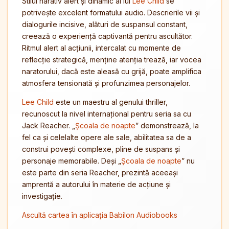
Stilul narativ alert și dinamic al lui
Lee Child
se
potrivește excelent formatului audio. Descrierile vii și
dialogurile incisive, alături de suspansul constant,
creează o experiență captivantă pentru ascultător.
Ritmul alert al acțiunii, intercalat cu momente de
reflecție strategică, menține atenția trează, iar vocea
naratorului, dacă este aleasă cu grijă, poate amplifica
atmosfera tensionată și profunzimea personajelor.
Lee Child
este un maestru al genului thriller,
recunoscut la nivel internațional pentru seria sa cu
Jack Reacher. „
Școala de noapte
” demonstrează, la
fel ca și celelalte opere ale sale, abilitatea sa de a
construi povești complexe, pline de suspans și
personaje memorabile. Deși „
Școala de noapte
” nu
este parte din seria Reacher, prezintă aceeași
amprentă a autorului în materie de acțiune și
investigație.
Ascultă cartea în aplicația Babilon Audiobooks