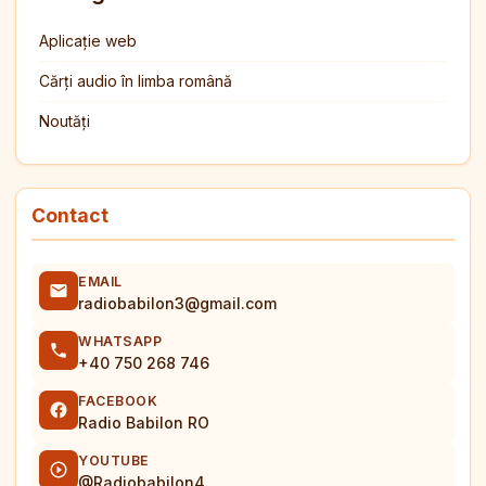
Aplicație web
Cărți audio în limba română
Noutăți
Contact
EMAIL
radiobabilon3@gmail.com
WHATSAPP
+40 750 268 746
FACEBOOK
Radio Babilon RO
YOUTUBE
@Radiobabilon4