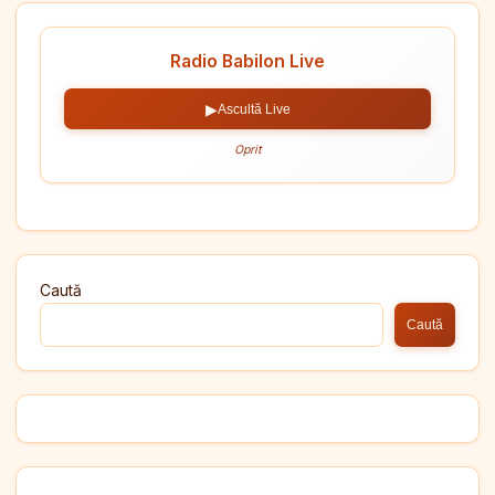
Radio Babilon Live
▶
Ascultă Live
Oprit
Caută
Caută