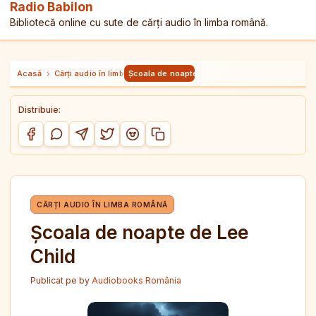
Radio Babilon
Bibliotecă online cu sute de cărți audio în limba română.
Acasă
›
Cărți audio în limba română
›
Școala de noapte de Lee Child
Distribuie:
Copiază link-ul
Distribuie pe Facebook
Distribuie pe WhatsApp
Distribuie pe Telegram
Distribuie pe Twitter/X
Distribuie pe Reddit
CĂRȚI AUDIO ÎN LIMBA ROMÂNĂ
Școala de noapte de Lee
Child
Publicat pe
by
Audiobooks România