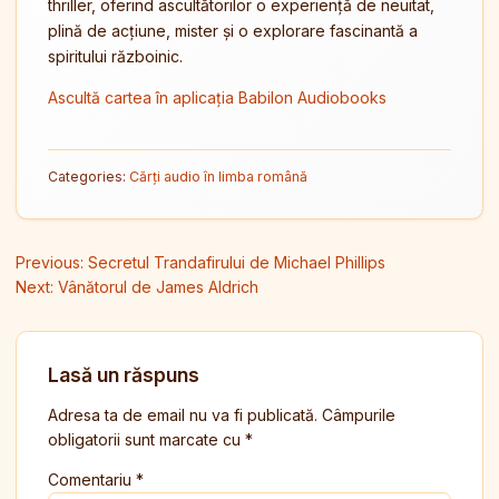
thriller, oferind ascultătorilor o experiență de neuitat,
plină de acțiune, mister și o explorare fascinantă a
spiritului războinic.
Ascultă cartea în aplicația Babilon Audiobooks
Categories:
Cărți audio în limba română
Navigare în articole
Previous:
Secretul Trandafirului de Michael Phillips
Next:
Vânătorul de James Aldrich
Lasă un răspuns
Adresa ta de email nu va fi publicată.
Câmpurile
obligatorii sunt marcate cu
*
Comentariu
*