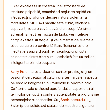
Eisler excelează în crearea unei atmosfere de
tensiune palpabilă, combinând acțiunea rapidă cu
introspecții profunde despre natura violenței și
moralitatea. Stilul său narativ este curat, eficient și
captivant, fiecare cuvânt având un scop. Vei simți
adrenalina fiecărei mișcări de luptă, vei înțelege
complexitatea strategiei și vei fi marcat de dilemele
etice cu care se confruntă Rain. Romanul este o
meditație asupra disciplinei, sacrificiului și lupta
neîncetată dintre bine și rău, ambalată într-un thriller
inteligent și plin de suspans.
Barry Eisler
nu este doar un scriitor prolific, ci și un
pasionat cercetător al culturii și artei marțiale, aspecte
pe care le integrează cu măiestrie în operele sale.
Călătoriile sale și studiul aprofundat al Japoniei și al
tehnicilor de luptă îi conferă autenticitate și profunzime
personajelor și scenariilor. Cu „
Sabia samuraiului
„,
Eisler își consolidează statutul de maestru al genului