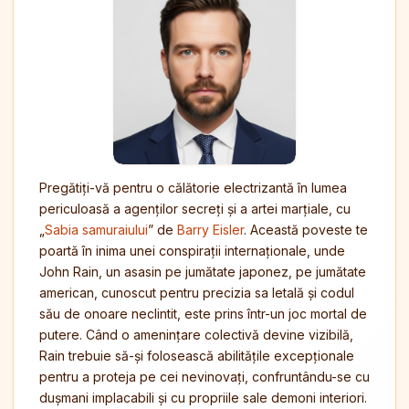
Pregătiți-vă pentru o călătorie electrizantă în lumea
periculoasă a agenților secreți și a artei marțiale, cu
„
Sabia samuraiului
” de
Barry Eisler
. Această poveste te
poartă în inima unei conspirații internaționale, unde
John Rain, un asasin pe jumătate japonez, pe jumătate
american, cunoscut pentru precizia sa letală și codul
său de onoare neclintit, este prins într-un joc mortal de
putere. Când o amenințare colectivă devine vizibilă,
Rain trebuie să-și folosească abilitățile excepționale
pentru a proteja pe cei nevinovați, confruntându-se cu
dușmani implacabili și cu propriile sale demoni interiori.