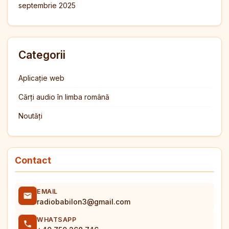
septembrie 2025
Categorii
Aplicație web
Cărți audio în limba română
Noutăți
Contact
EMAIL
radiobabilon3@gmail.com
WHATSAPP