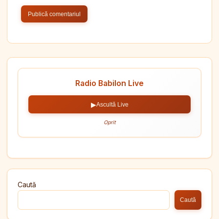
Radio Babilon Live
▶
Ascultă Live
Oprit
Caută
Caută