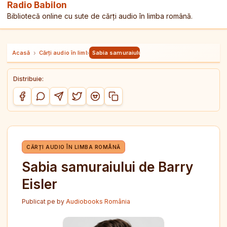
Radio Babilon
Bibliotecă online cu sute de cărți audio în limba română.
Acasă
›
Cărți audio în limba română
›
Sabia samuraiului de Barry Eisler
Distribuie:
Copiază link-ul
Distribuie pe Facebook
Distribuie pe WhatsApp
Distribuie pe Telegram
Distribuie pe Twitter/X
Distribuie pe Reddit
CĂRȚI AUDIO ÎN LIMBA ROMÂNĂ
Sabia samuraiului de Barry
Eisler
Publicat pe
by
Audiobooks România