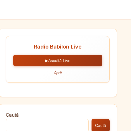
Radio Babilon Live
▶
Ascultă Live
Oprit
Caută
Caută