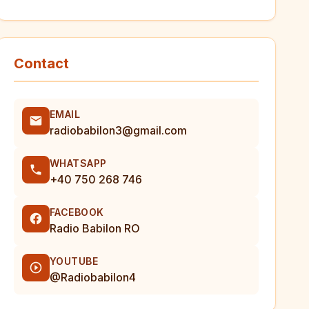
Contact
EMAIL
radiobabilon3@gmail.com
WHATSAPP
+40 750 268 746
FACEBOOK
Radio Babilon RO
YOUTUBE
@Radiobabilon4