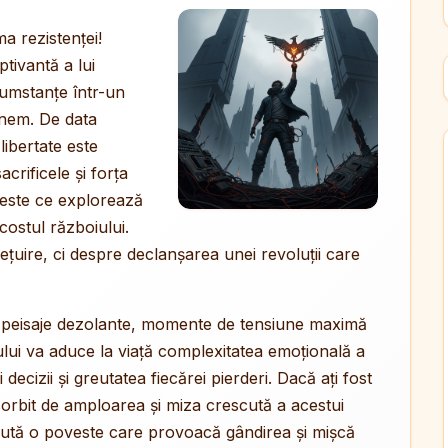
ma rezistenței!
tivantă a lui
cumstanțe într-un
anem. De data
libertate este
acrificele și forța
oveste ce explorează
ostul războiului.
țuire, ci despre declanșarea unei revoluții care
in peisaje dezolante, momente de tensiune maximă
ului va aduce la viață complexitatea emoțională a
decizii și greutatea fiecărei pierderi. Dacă ați fost
sorbit de amploarea și miza crescută a acestui
caută o poveste care provoacă gândirea și mișcă