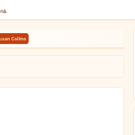
ână.
usan Collins
ul
X
dit