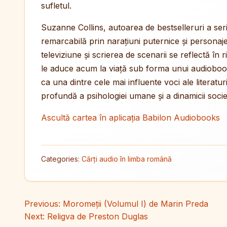
sufletul.
Suzanne Collins, autoarea de bestselleruri a serie
remarcabilă prin narațiuni puternice și personaj
televiziune și scrierea de scenarii se reflectă în r
le aduce acum la viață sub forma unui audiobook 
ca una dintre cele mai influente voci ale literatu
profundă a psihologiei umane și a dinamicii societ
Ascultă cartea în aplicația Babilon Audiobooks
Categories:
Cărți audio în limba română
Navigare în articole
Previous:
Moromeții (Volumul I) de Marin Preda
Next:
Religva de Preston Duglas