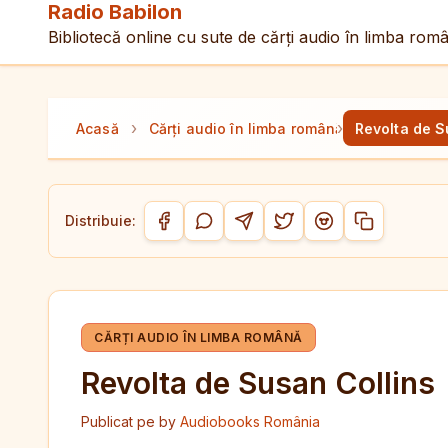
Radio Babilon
Bibliotecă online cu sute de cărți audio în limba rom
›
›
Acasă
Cărți audio în limba română
Revolta de S
Distribuie:
Copiază link-
Distribuie pe Facebook
Distribuie pe WhatsApp
Distribuie pe Telegram
Distribuie pe Twitter/
Distribuie pe Red
CĂRȚI AUDIO ÎN LIMBA ROMÂNĂ
Revolta de Susan Collins
Publicat pe
by
Audiobooks România