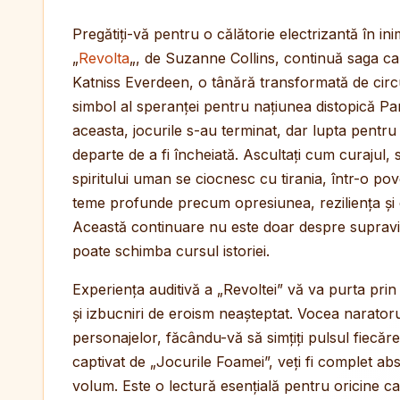
Pregătiți-vă pentru o călătorie electrizantă în ini
„
Revolta
„, de Suzanne Collins, continuă saga cap
Katniss Everdeen, o tânără transformată de cir
simbol al speranței pentru națiunea distopică P
aceasta, jocurile s-au terminat, dar lupta pentru 
departe de a fi încheiată. Ascultați cum curajul, s
spiritului uman se ciocnesc cu tirania, într-o p
teme profunde precum opresiunea, reziliența și c
Această continuare nu este doar despre supravie
poate schimba cursul istoriei.
Experiența auditivă a „Revoltei” vă va purta pr
și izbucniri de eroism neașteptat. Vocea narator
personajelor, făcându-vă să simțiți pulsul fiecărei 
captivat de „Jocurile Foamei”, veți fi complet ab
volum. Este o lectură esențială pentru oricine 