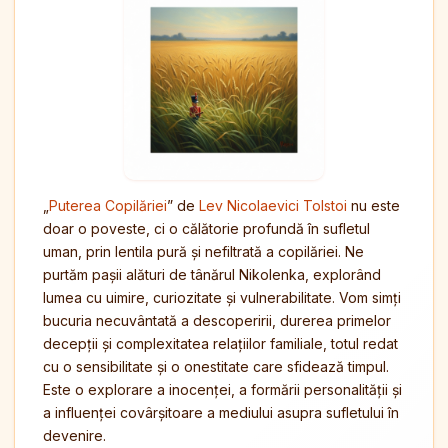
„
Puterea Copilăriei
” de
Lev Nicolaevici Tolstoi
nu este
doar o poveste, ci o călătorie profundă în sufletul
uman, prin lentila pură și nefiltrată a copilăriei. Ne
purtăm pașii alături de tânărul Nikolenka, explorând
lumea cu uimire, curiozitate și vulnerabilitate. Vom simți
bucuria necuvântată a descoperirii, durerea primelor
decepții și complexitatea relațiilor familiale, totul redat
cu o sensibilitate și o onestitate care sfidează timpul.
Este o explorare a inocenței, a formării personalității și
a influenței covârșitoare a mediului asupra sufletului în
devenire.