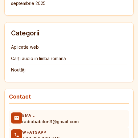
septembrie 2025
Categorii
Aplicație web
Cărți audio în limba română
Noutăți
Contact
EMAIL
radiobabilon3@gmail.com
WHATSAPP