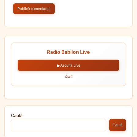
Radio Babilon Live
▶
Ascultă Live
Oprit
Caută
Caută