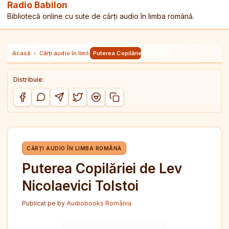
Radio Babilon
Bibliotecă online cu sute de cărți audio în limba română.
Acasă
›
Cărți audio în limba română
›
Puterea Copilăriei de Lev Nicolaevici Tolstoi
Distribuie:
Copiază link-ul
Distribuie pe Facebook
Distribuie pe WhatsApp
Distribuie pe Telegram
Distribuie pe Twitter/X
Distribuie pe Reddit
CĂRȚI AUDIO ÎN LIMBA ROMÂNĂ
Puterea Copilăriei de Lev
Nicolaevici Tolstoi
Publicat pe
by
Audiobooks România