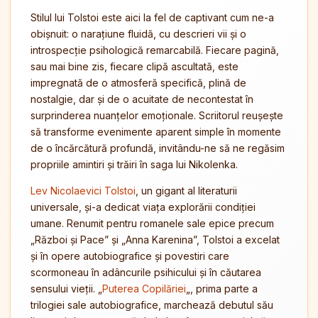
Stilul lui Tolstoi este aici la fel de captivant cum ne-a
obișnuit: o narațiune fluidă, cu descrieri vii și o
introspecție psihologică remarcabilă. Fiecare pagină,
sau mai bine zis, fiecare clipă ascultată, este
impregnată de o atmosferă specifică, plină de
nostalgie, dar și de o acuitate de necontestat în
surprinderea nuanțelor emoționale. Scriitorul reușește
să transforme evenimente aparent simple în momente
de o încărcătură profundă, invitându-ne să ne regăsim
propriile amintiri și trăiri în saga lui Nikolenka.
Lev Nicolaevici Tolstoi
, un gigant al literaturii
universale, și-a dedicat viața explorării condiției
umane. Renumit pentru romanele sale epice precum
„Război și Pace” și „Anna Karenina”, Tolstoi a excelat
și în opere autobiografice și povestiri care
scormoneau în adâncurile psihicului și în căutarea
sensului vieții. „
Puterea Copilăriei
„, prima parte a
trilogiei sale autobiografice, marchează debutul său