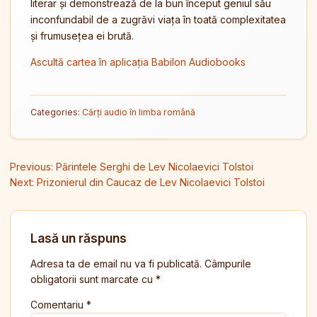
literar și demonstrează de la bun început geniul său
inconfundabil de a zugrăvi viața în toată complexitatea
și frumusețea ei brută.
Ascultă cartea în aplicația Babilon Audiobooks
Categories:
Cărți audio în limba română
Navigare în articole
Previous:
Părintele Serghi de Lev Nicolaevici Tolstoi
Next:
Prizonierul din Caucaz de Lev Nicolaevici Tolstoi
Lasă un răspuns
Adresa ta de email nu va fi publicată.
Câmpurile
obligatorii sunt marcate cu
*
Comentariu
*