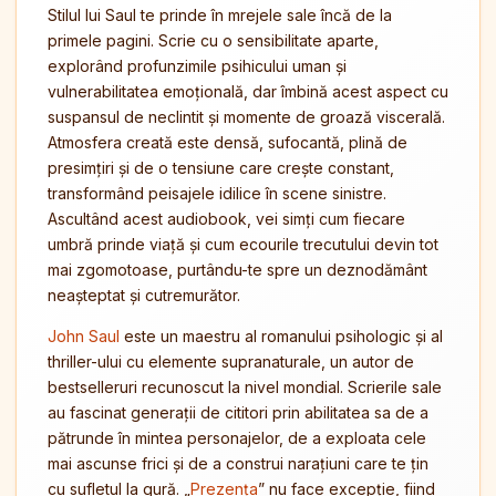
Stilul lui Saul te prinde în mrejele sale încă de la
primele pagini. Scrie cu o sensibilitate aparte,
explorând profunzimile psihicului uman și
vulnerabilitatea emoțională, dar îmbină acest aspect cu
suspansul de neclintit și momente de groază viscerală.
Atmosfera creată este densă, sufocantă, plină de
presimțiri și de o tensiune care crește constant,
transformând peisajele idilice în scene sinistre.
Ascultând acest audiobook, vei simți cum fiecare
umbră prinde viață și cum ecourile trecutului devin tot
mai zgomotoase, purtându-te spre un deznodământ
neașteptat și cutremurător.
John Saul
este un maestru al romanului psihologic și al
thriller-ului cu elemente supranaturale, un autor de
bestselleruri recunoscut la nivel mondial. Scrierile sale
au fascinat generații de cititori prin abilitatea sa de a
pătrunde în mintea personajelor, de a exploata cele
mai ascunse frici și de a construi narațiuni care te țin
cu sufletul la gură. „
Prezența
” nu face excepție, fiind