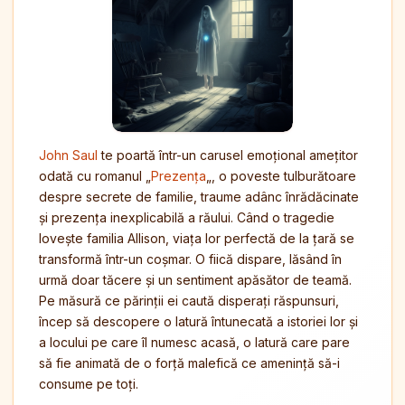
John Saul
te poartă într-un carusel emoțional amețitor
odată cu romanul „
Prezența
„, o poveste tulburătoare
despre secrete de familie, traume adânc înrădăcinate
și prezența inexplicabilă a răului. Când o tragedie
lovește familia Allison, viața lor perfectă de la țară se
transformă într-un coșmar. O fiică dispare, lăsând în
urmă doar tăcere și un sentiment apăsător de teamă.
Pe măsură ce părinții ei caută disperați răspunsuri,
încep să descopere o latură întunecată a istoriei lor și
a locului pe care îl numesc acasă, o latură care pare
să fie animată de o forță malefică ce amenință să-i
consume pe toți.