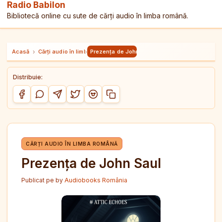
Radio Babilon
Bibliotecă online cu sute de cărți audio în limba română.
Acasă
›
Cărți audio în limba română
›
Prezența de John Saul
Distribuie:
Copiază link-ul
Distribuie pe Facebook
Distribuie pe WhatsApp
Distribuie pe Telegram
Distribuie pe Twitter/X
Distribuie pe Reddit
CĂRȚI AUDIO ÎN LIMBA ROMÂNĂ
Prezența de John Saul
Publicat pe
by
Audiobooks România