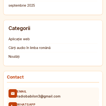
septembrie 2025
Categorii
Aplicație web
Cărți audio în limba română
Noutăți
Contact
EMAIL
radiobabilon3@gmail.com
WHATSAPP