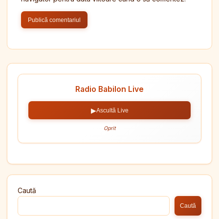
Radio Babilon Live
▶
Ascultă Live
Oprit
Caută
Caută