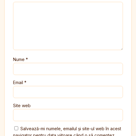
Nume
*
Email
*
Site web
Salvează-mi numele, emailul și site-ul web în acest
navigator pentru data viitoare când o să comentez.