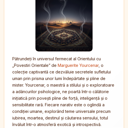
Pătrundeți în universul fermecat al Orientului cu
„Povestiri Orientale” de
Marguerite Yourcenar
, o
colecție captivantă ce dezvăluie secretele sufletului
uman prin prisma unor lumi îndepărtate și pline de
mister. Yourcenar, o maestră a stilului și o exploratoare
a adâncurilor psihologice, ne poartă într-o călătorie
inițiatică prin povești pline de forță, inteligență și o
sensibilitate rară. Fiecare narativ este o oglindă a
condiției umane, explorând teme universale precum
iubirea, moartea, destinul și căutarea sensului, totul
învăluit într-o atmosferă exotică și introspectivă.