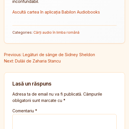
inconfundabil.
Ascultă cartea în aplicația Babilon Audiobooks
Categories:
Cărți audio în limba română
Navigare în articole
Previous:
Legături de sânge de Sidney Sheldon
Next:
Dulăii de Zaharia Stancu
Lasă un răspuns
Adresa ta de email nu va fi publicată.
Câmpurile
obligatorii sunt marcate cu
*
Comentariu
*