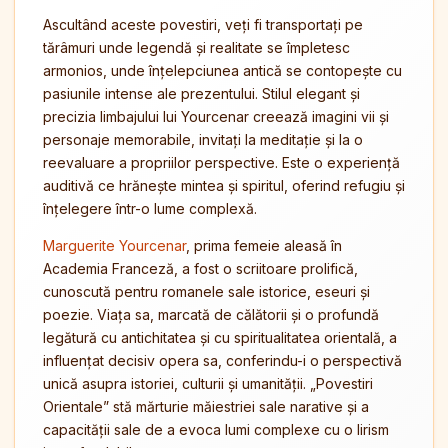
Ascultând aceste povestiri, veți fi transportați pe
tărâmuri unde legendă și realitate se împletesc
armonios, unde înțelepciunea antică se contopește cu
pasiunile intense ale prezentului. Stilul elegant și
precizia limbajului lui Yourcenar creează imagini vii și
personaje memorabile, invitați la meditație și la o
reevaluare a propriilor perspective. Este o experiență
auditivă ce hrănește mintea și spiritul, oferind refugiu și
înțelegere într-o lume complexă.
Marguerite Yourcenar
, prima femeie aleasă în
Academia Franceză, a fost o scriitoare prolifică,
cunoscută pentru romanele sale istorice, eseuri și
poezie. Viața sa, marcată de călătorii și o profundă
legătură cu antichitatea și cu spiritualitatea orientală, a
influențat decisiv opera sa, conferindu-i o perspectivă
unică asupra istoriei, culturii și umanității. „Povestiri
Orientale” stă mărturie măiestriei sale narative și a
capacității sale de a evoca lumi complexe cu o lirism