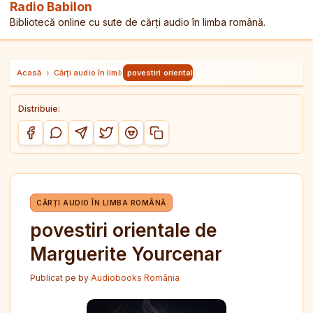
Radio Babilon
Bibliotecă online cu sute de cărți audio în limba română.
Acasă
›
Cărți audio în limba română
›
povestiri orientale de Marguerite Yourcenar
Distribuie:
Copiază link-ul
Distribuie pe Facebook
Distribuie pe WhatsApp
Distribuie pe Telegram
Distribuie pe Twitter/X
Distribuie pe Reddit
CĂRȚI AUDIO ÎN LIMBA ROMÂNĂ
povestiri orientale de
Marguerite Yourcenar
Publicat pe
by
Audiobooks România