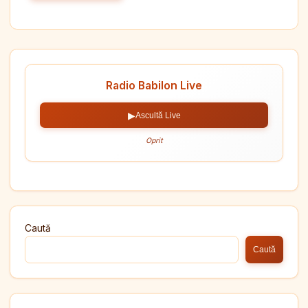
Radio Babilon Live
▶
Ascultă Live
Oprit
Caută
Caută