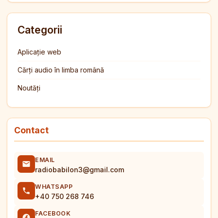
Categorii
Aplicație web
Cărți audio în limba română
Noutăți
Contact
EMAIL
radiobabilon3@gmail.com
WHATSAPP
+40 750 268 746
FACEBOOK