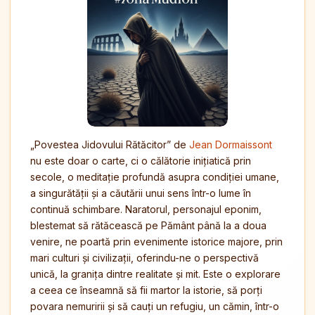
„Povestea Jidovului Rătăcitor” de
Jean Dormaissont
nu este doar o carte, ci o călătorie inițiatică prin
secole, o meditație profundă asupra condiției umane,
a singurătății și a căutării unui sens într-o lume în
continuă schimbare. Naratorul, personajul eponim,
blestemat să rătăcească pe Pământ până la a doua
venire, ne poartă prin evenimente istorice majore, prin
mari culturi și civilizații, oferindu-ne o perspectivă
unică, la granița dintre realitate și mit. Este o explorare
a ceea ce înseamnă să fii martor la istorie, să porți
povara nemuririi și să cauți un refugiu, un cămin, într-o