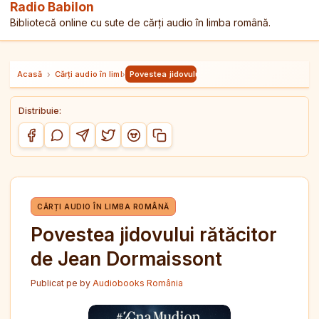
Radio Babilon
Bibliotecă online cu sute de cărți audio în limba română.
Acasă
›
Cărți audio în limba română
›
Povestea jidovului rătăcitor de Jean Dormaisso
Distribuie:
Copiază link-ul
Distribuie pe Facebook
Distribuie pe WhatsApp
Distribuie pe Telegram
Distribuie pe Twitter/X
Distribuie pe Reddit
CĂRȚI AUDIO ÎN LIMBA ROMÂNĂ
Povestea jidovului rătăcitor
de Jean Dormaissont
Publicat pe
by
Audiobooks România