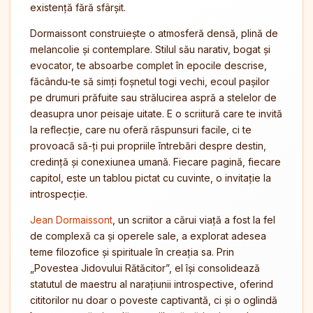
existență fără sfârșit.
Dormaissont construiește o atmosferă densă, plină de
melancolie și contemplare. Stilul său narativ, bogat și
evocator, te absoarbe complet în epocile descrise,
făcându-te să simți foșnetul togi vechi, ecoul pașilor
pe drumuri prăfuite sau strălucirea aspră a stelelor de
deasupra unor peisaje uitate. E o scriitură care te invită
la reflecție, care nu oferă răspunsuri facile, ci te
provoacă să-ți pui propriile întrebări despre destin,
credință și conexiunea umană. Fiecare pagină, fiecare
capitol, este un tablou pictat cu cuvinte, o invitație la
introspecție.
Jean Dormaissont
, un scriitor a cărui viață a fost la fel
de complexă ca și operele sale, a explorat adesea
teme filozofice și spirituale în creația sa. Prin
„Povestea Jidovului Rătăcitor”, el își consolidează
statutul de maestru al narațiunii introspective, oferind
cititorilor nu doar o poveste captivantă, ci și o oglindă