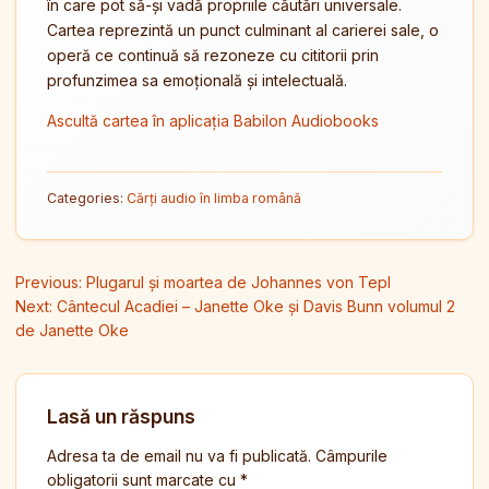
în care pot să-și vadă propriile căutări universale.
Cartea reprezintă un punct culminant al carierei sale, o
operă ce continuă să rezoneze cu cititorii prin
profunzimea sa emoțională și intelectuală.
Ascultă cartea în aplicația Babilon Audiobooks
Categories:
Cărți audio în limba română
Navigare în articole
Previous:
Plugarul și moartea de Johannes von Tepl
Next:
Cântecul Acadiei – Janette Oke și Davis Bunn volumul 2
de Janette Oke
Lasă un răspuns
Adresa ta de email nu va fi publicată.
Câmpurile
obligatorii sunt marcate cu
*