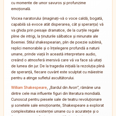
cu momente de umor savuros și profunzime
emoțională.
Vocea naratorului (imaginați-vă o voce caldă, bogată,
capabilă să evoce atât disperarea, cât și speranța) vă
va ghida prin peisaje dramatice, de la curțile regale
pline de intrigi, la ținuturile sălbatice și minunate ale
Boemiei. Stilul shakespearian, plin de poezie sublimă,
replici memorabile și o înțelegere profundă a naturii
umane, prinde viață în această interpretare audio,
creând o atmosferă imersivă care vă va face să uitați
de lumea din jur. De la tragedia inițială la rezoluția plină
de speranță, fiecare cuvânt este sculptat cu măiestrie
pentru a atinge sufletul ascultătorului.
William Shakespeare
, „Bardul din Avon”, rămâne una
dintre cele mai influente figuri din literatura mondială.
Cunoscut pentru piesele sale de teatru revoluționare
și sonetele sale emoționante, Shakespeare a explorat
complexitatea existenței umane cu o acuratețe și o