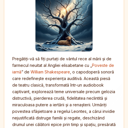
Pregătiți-vă să fiți purtați de vântul rece al mării și de
farmecul neuitat al Angliei elisabetane cu „
Poveste de
iarnă
” de
William Shakespeare
, o capodoperă sonoră
care redefinește experiența auditivă. Această piesă
de teatru clasică, transformată într-un audiobook
captivant, explorează teme universale precum gelozia
distructivă, pierderea crudă, fidelitatea neclintită și
miraculoasa putere a iertării și a renașterii. Urmăriți
povestea sfâșietoare a regelui Leontes, a cărui invidie
nejustificată distruge familii și regate, deschizând
drumul unei călătorii epice prin timp și spațiu, presărată