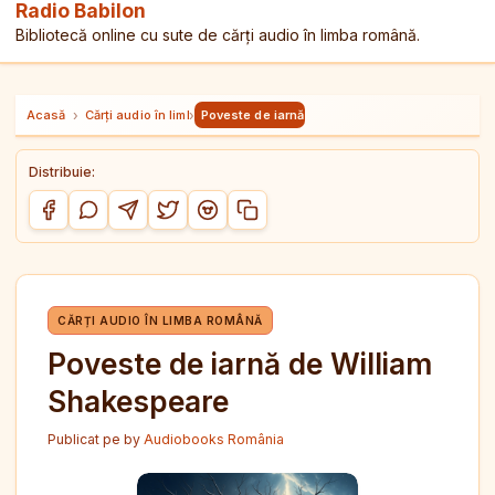
Radio Babilon
Bibliotecă online cu sute de cărți audio în limba română.
Acasă
›
Cărți audio în limba română
›
Poveste de iarnă de William Shakespeare
Distribuie:
Copiază link-ul
Distribuie pe Facebook
Distribuie pe WhatsApp
Distribuie pe Telegram
Distribuie pe Twitter/X
Distribuie pe Reddit
CĂRȚI AUDIO ÎN LIMBA ROMÂNĂ
Poveste de iarnă de William
Shakespeare
Publicat pe
by
Audiobooks România