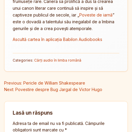
frumusețe rare. Cariera sa prolifică a dus la crearea
unui canon literar care continuă să inspire și să
captiveze publicul de secole, iar „
Poveste de iarnă
”
este o dovadă a talentului său inegalabil de a îmbina
genurile și de a crea povești atemporale.
Ascultă cartea în aplicația Babilon Audiobooks
Categories:
Cărți audio în limba română
Navigare în articole
Previous:
Pericle de William Shakespeare
Next:
Povestire despre Bug Jargal de Victor Hugo
Lasă un răspuns
Adresa ta de email nu va fi publicată.
Câmpurile
obligatorii sunt marcate cu
*