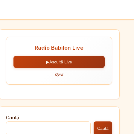
Radio Babilon Live
▶
Ascultă Live
Oprit
Caută
Caută