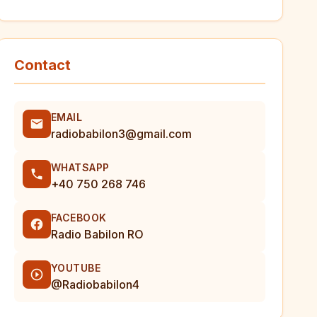
Contact
EMAIL
radiobabilon3@gmail.com
WHATSAPP
+40 750 268 746
FACEBOOK
Radio Babilon RO
YOUTUBE
@Radiobabilon4