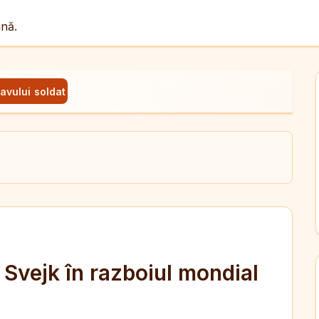
ână.
bravului soldat Svejk în razboiul mondial de Jaroslav Hasec
ul
X
dit
t Svejk în razboiul mondial