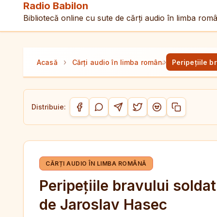
Radio Babilon
Bibliotecă online cu sute de cărți audio în limba rom
›
›
Acasă
Cărți audio în limba română
Peripețiile 
Distribuie:
Copiază link-
Distribuie pe Facebook
Distribuie pe WhatsApp
Distribuie pe Telegram
Distribuie pe Twitter/
Distribuie pe Red
CĂRȚI AUDIO ÎN LIMBA ROMÂNĂ
Peripețiile bravului solda
de Jaroslav Hasec