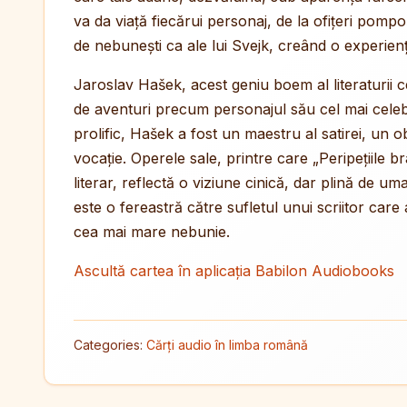
va da viață fiecărui personaj, de la ofițeri pompoș
de nebunești ca ale lui Svejk, creând o experiență
Jaroslav Hašek, acest geniu boem al literaturii ce
de aventuri precum personajul său cel mai celebr
prolific, Hašek a fost un maestru al satirei, un o
vocație. Operele sale, printre care „Peripețiile
literar, reflectă o viziune cinică, dar plină de u
este o fereastră către sufletul unui scriitor care
cea mai mare nebunie.
Ascultă cartea în aplicația Babilon Audiobooks
Categories:
Cărți audio în limba română