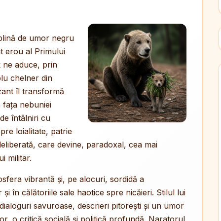
, plină de umor negru
at erou al Primului
 ne aduce, prin
lu chelner din
zant îl transformă
 fața nebuniei
de întâlniri cu
re loialitate, patrie
deliberată, care devine, paradoxal, cea mai
i militar.
sfera vibrantă și, pe alocuri, sordidă a
 în călătoriile sale haotice spre nicăieri. Stilul lui
ialoguri savuroase, descrieri pitorești și un umor
r, o critică socială și politică profundă. Naratorul