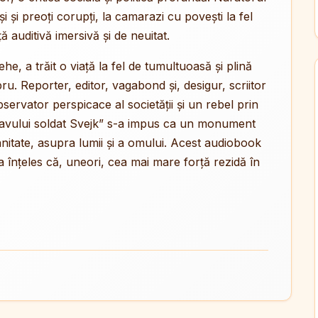
i și preoți corupți, la camarazi cu povești la fel
 auditivă imersivă și de neuitat.
he, a trăit o viață la fel de tumultuoasă și plină
u. Reporter, editor, vagabond și, desigur, scriitor
bservator perspicace al societății și un rebel prin
 bravului soldat Svejk” s-a impus ca un monument
manitate, asupra lumii și a omului. Acest audiobook
 a înțeles că, uneori, cea mai mare forță rezidă în