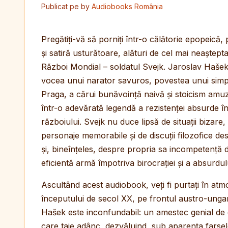
Publicat pe
by
Audiobooks România
Pregătiți-vă să porniți într-o călătorie epopeică
și satiră usturătoare, alături de cel mai neaștept
Război Mondial – soldatul Svejk. Jaroslav Hašek
vocea unui narator savuros, povestea unui simp
Praga, a cărui bunăvoință naivă și stoicism amu
într-o adevărată legendă a rezistenței absurde în
războiului. Svejk nu duce lipsă de situații bizare, 
personaje memorabile și de discuții filozofice desp
și, bineînțeles, despre propria sa incompetență 
eficientă armă împotriva birocrației și a absurdulu
Ascultând acest audiobook, veți fi purtați în atmo
începutului de secol XX, pe frontul austro-ungar și
Hašek este inconfundabil: un amestec genial de d
care taie adânc, dezvăluind, sub aparența farselo