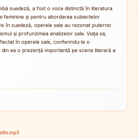
imbă suedeză, a fost o voce distinctă în literatura
i feminine și pentru abordarea subiectelor
ris în suedeză, operele sale au rezonat puternic
rismul și profunzimea analizelor sale. Viața sa,
lectat în operele sale, conferindu-le o
d din ea o prezență importantă pe scena literară a
idhi.mp3