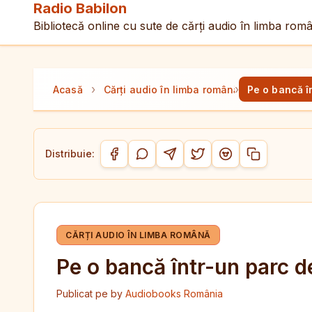
Radio Babilon
Bibliotecă online cu sute de cărți audio în limba rom
›
›
Acasă
Cărți audio în limba română
Pe o bancă î
Distribuie:
Copiază link-
Distribuie pe Facebook
Distribuie pe WhatsApp
Distribuie pe Telegram
Distribuie pe Twitter/
Distribuie pe Red
CĂRȚI AUDIO ÎN LIMBA ROMÂNĂ
Pe o bancă într-un parc d
Publicat pe
by
Audiobooks România