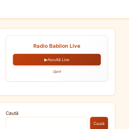
Radio Babilon Live
▶
Ascultă Live
Oprit
Caută
Caută