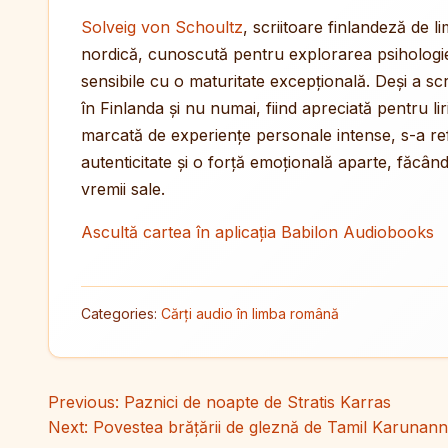
Solveig von Schoultz
, scriitoare finlandeză de l
nordică, cunoscută pentru explorarea psihologie
sensibile cu o maturitate excepțională. Deși a sc
în Finlanda și nu numai, fiind apreciată pentru li
marcată de experiențe personale intense, s-a ref
autenticitate și o forță emoțională aparte, făcân
vremii sale.
Ascultă cartea în aplicația Babilon Audiobooks
Categories:
Cărți audio în limba română
Navigare în articole
Previous:
Paznici de noapte de Stratis Karras
Next:
Povestea brățării de gleznă de Tamil Karunann