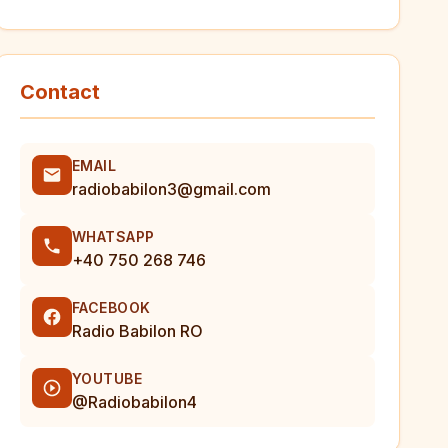
Contact
EMAIL
radiobabilon3@gmail.com
WHATSAPP
+40 750 268 746
FACEBOOK
Radio Babilon RO
YOUTUBE
@Radiobabilon4