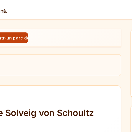
ână.
ntr-un parc de Solveig von Schoultz
ul
X
dit
e Solveig von Schoultz