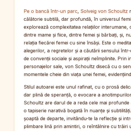
Pe o bancă într-un parc
,
Solveig von Schoultz
n
călătorie subtilă, dar profundă, în universul fe
explorează complexitatea relațiilor interumane,
dintre mame și fiice, dintre femei și bărbați, și, n
relația fiecărei femei cu sine însăși. Este o medit
alegerilor, a regretelor și a căutării sensului înt
de convenții sociale și aspirații neîmplinite. Prin 
personajelor sale, von Schoultz disecă cu o sensi
momentele cheie din viața unei femei, evidențiind 
Stilul autoarei este unul rafinat, cu o prosă deli
dar plină de speranță, o evocare a anotimpurilor vie
Schoultz are darul de a reda cele mai profunde e
o tapiserie narativă bogată în nuanțe și subtilită
șoaptă de departe, invitându-te la reflecție și i
plimbare lină prin amintiri, o reîntâlnire cu trăiri 