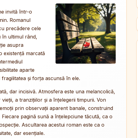
e invită într-o
minin. Romanul
 cu precădere cele
u în ultimul rând,
ație asupra
r-o existență marcată
intermediul
bilitate aparte
fragilitatea și forța ascunsă în ele.
cată, dar incisivă. Atmosfera este una melancolică,
ții, a tranzițiilor și a înțelegerii timpurii. Von
moții prin observații aparent banale, construind
ți. Fiecare pagină sună a înțelepciune tăcută, ca o
ntrospecție. Ascultarea acestui roman este ca o
uitate, dar esențiale.