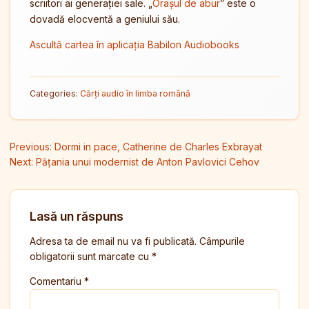
scriitori ai generației sale. „
Orașul de abur
” este o
dovadă elocventă a geniului său.
Ascultă cartea în aplicația Babilon Audiobooks
Categories:
Cărți audio în limba română
Navigare în articole
Previous:
Dormi in pace, Catherine de Charles Exbrayat
Next:
Pățania unui modernist de Anton Pavlovici Cehov
Lasă un răspuns
Adresa ta de email nu va fi publicată.
Câmpurile
obligatorii sunt marcate cu
*
Comentariu
*