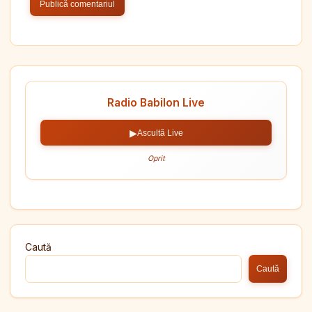
Radio Babilon Live
▶
Ascultă Live
Oprit
Caută
Caută