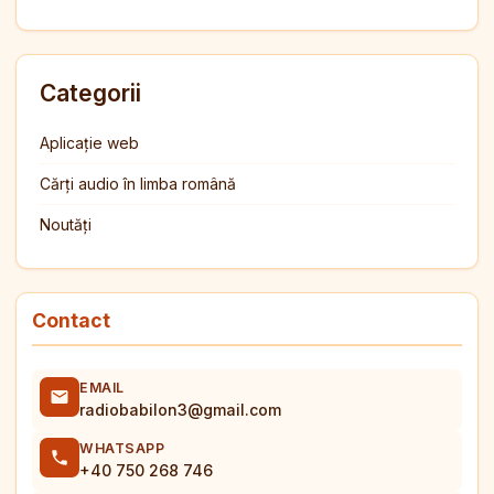
Categorii
Aplicație web
Cărți audio în limba română
Noutăți
Contact
EMAIL
radiobabilon3@gmail.com
WHATSAPP
+40 750 268 746