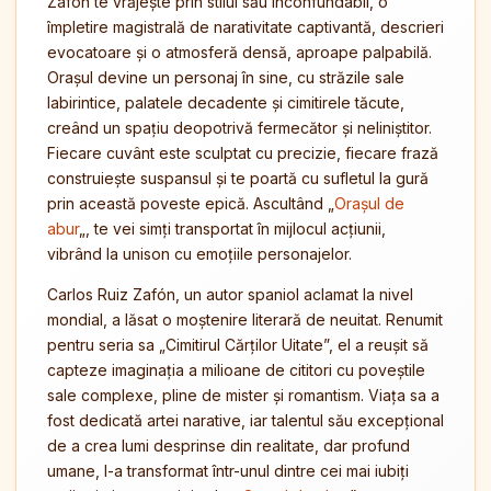
Zafón te vrăjește prin stilul său inconfundabil, o
împletire magistrală de narativitate captivantă, descrieri
evocatoare și o atmosferă densă, aproape palpabilă.
Orașul devine un personaj în sine, cu străzile sale
labirintice, palatele decadente și cimitirele tăcute,
creând un spațiu deopotrivă fermecător și neliniștitor.
Fiecare cuvânt este sculptat cu precizie, fiecare frază
construiește suspansul și te poartă cu sufletul la gură
prin această poveste epică. Ascultând „
Orașul de
abur
„, te vei simți transportat în mijlocul acțiunii,
vibrând la unison cu emoțiile personajelor.
Carlos Ruiz Zafón, un autor spaniol aclamat la nivel
mondial, a lăsat o moștenire literară de neuitat. Renumit
pentru seria sa „Cimitirul Cărților Uitate”, el a reușit să
capteze imaginația a milioane de cititori cu poveștile
sale complexe, pline de mister și romantism. Viața sa a
fost dedicată artei narative, iar talentul său excepțional
de a crea lumi desprinse din realitate, dar profund
umane, l-a transformat într-unul dintre cei mai iubiți