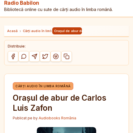
Radio Babilon
Bibliotecă online cu sute de cărți audio în limba română.
Acasă
›
Cărți audio în limba română
›
Orașul de abur de Carlos Luis Zafon
Distribuie:
Copiază link-ul
Distribuie pe Facebook
Distribuie pe WhatsApp
Distribuie pe Telegram
Distribuie pe Twitter/X
Distribuie pe Reddit
CĂRȚI AUDIO ÎN LIMBA ROMÂNĂ
Orașul de abur de Carlos
Luis Zafon
Publicat pe
by
Audiobooks România