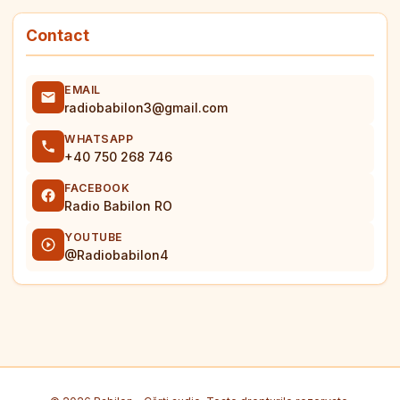
Contact
EMAIL
radiobabilon3@gmail.com
WHATSAPP
+40 750 268 746
FACEBOOK
Radio Babilon RO
YOUTUBE
@Radiobabilon4