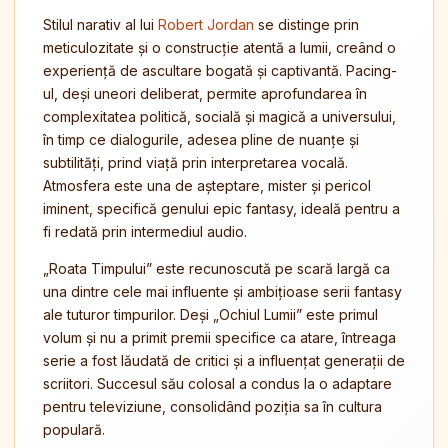
Stilul narativ al lui
Robert Jordan
se distinge prin
meticulozitate și o construcție atentă a lumii, creând o
experiență de ascultare bogată și captivantă. Pacing-
ul, deși uneori deliberat, permite aprofundarea în
complexitatea politică, socială și magică a universului,
în timp ce dialogurile, adesea pline de nuanțe și
subtilități, prind viață prin interpretarea vocală.
Atmosfera este una de așteptare, mister și pericol
iminent, specifică genului epic fantasy, ideală pentru a
fi redată prin intermediul audio.
„Roata Timpului” este recunoscută pe scară largă ca
una dintre cele mai influente și ambițioase serii fantasy
ale tuturor timpurilor. Deși „Ochiul Lumii” este primul
volum și nu a primit premii specifice ca atare, întreaga
serie a fost lăudată de critici și a influențat generații de
scriitori. Succesul său colosal a condus la o adaptare
pentru televiziune, consolidând poziția sa în cultura
populară.