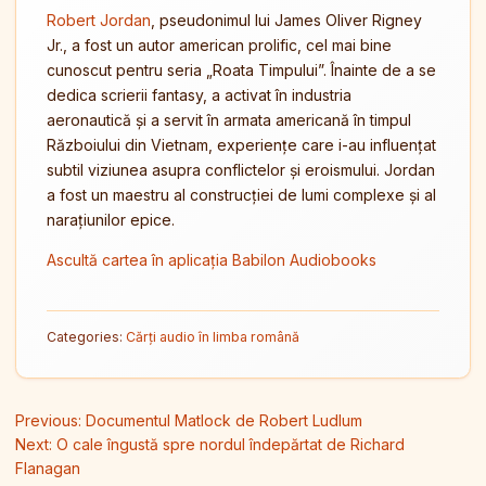
Robert Jordan
, pseudonimul lui James Oliver Rigney
Jr., a fost un autor american prolific, cel mai bine
cunoscut pentru seria „Roata Timpului”. Înainte de a se
dedica scrierii fantasy, a activat în industria
aeronautică și a servit în armata americană în timpul
Războiului din Vietnam, experiențe care i-au influențat
subtil viziunea asupra conflictelor și eroismului. Jordan
a fost un maestru al construcției de lumi complexe și al
narațiunilor epice.
Ascultă cartea în aplicația Babilon Audiobooks
Categories:
Cărți audio în limba română
Navigare în articole
Previous:
Documentul Matlock de Robert Ludlum
Next:
O cale îngustă spre nordul îndepărtat de Richard
Flanagan