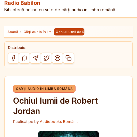
Radio Babilon
Bibliotecă online cu sute de cărți audio în limba română.
Acasă
›
Cărți audio în limba română
›
Ochiul lumii de Robert Jordan
Distribuie:
Copiază link-ul
Distribuie pe Facebook
Distribuie pe WhatsApp
Distribuie pe Telegram
Distribuie pe Twitter/X
Distribuie pe Reddit
CĂRȚI AUDIO ÎN LIMBA ROMÂNĂ
Ochiul lumii de Robert
Jordan
Publicat pe
by
Audiobooks România