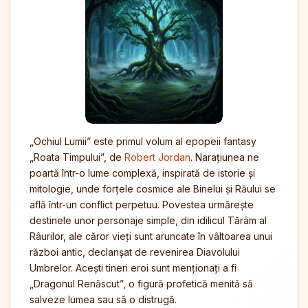
„Ochiul Lumii” este primul volum al epopeii fantasy
„Roata Timpului”, de
Robert Jordan
. Narațiunea ne
poartă într-o lume complexă, inspirată de istorie și
mitologie, unde forțele cosmice ale Binelui și Răului se
află într-un conflict perpetuu. Povestea urmărește
destinele unor personaje simple, din idilicul Tărâm al
Râurilor, ale căror vieți sunt aruncate în vâltoarea unui
război antic, declanșat de revenirea Diavolului
Umbrelor. Acești tineri eroi sunt menționați a fi
„Dragonul Renăscut”, o figură profetică menită să
salveze lumea sau să o distrugă.