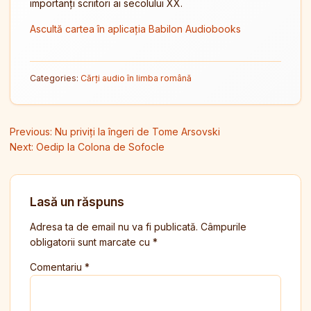
importanți scriitori ai secolului XX.
Ascultă cartea în aplicația Babilon Audiobooks
Categories:
Cărți audio în limba română
Navigare în articole
Previous:
Nu priviți la îngeri de Tome Arsovski
Next:
Oedip la Colona de Sofocle
Lasă un răspuns
Adresa ta de email nu va fi publicată.
Câmpurile
obligatorii sunt marcate cu
*
Comentariu
*