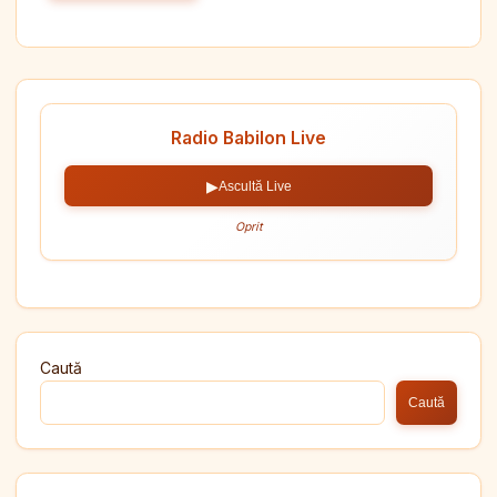
Radio Babilon Live
▶
Ascultă Live
Oprit
Caută
Caută