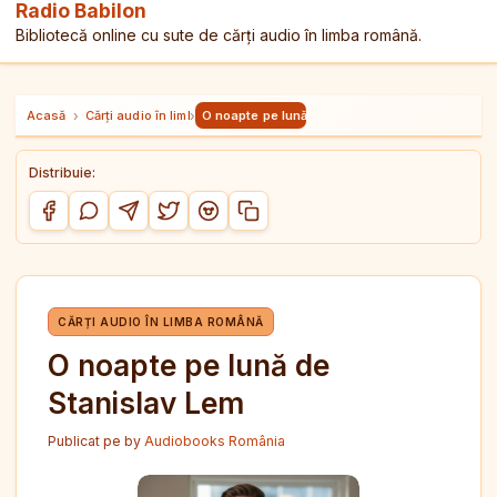
Radio Babilon
Bibliotecă online cu sute de cărți audio în limba română.
Acasă
›
Cărți audio în limba română
›
O noapte pe lună de Stanislav Lem
Distribuie:
Copiază link-ul
Distribuie pe Facebook
Distribuie pe WhatsApp
Distribuie pe Telegram
Distribuie pe Twitter/X
Distribuie pe Reddit
CĂRȚI AUDIO ÎN LIMBA ROMÂNĂ
O noapte pe lună de
Stanislav Lem
Publicat pe
by
Audiobooks România