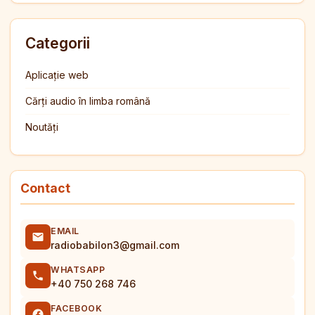
Categorii
Aplicație web
Cărți audio în limba română
Noutăți
Contact
EMAIL
radiobabilon3@gmail.com
WHATSAPP
+40 750 268 746
FACEBOOK