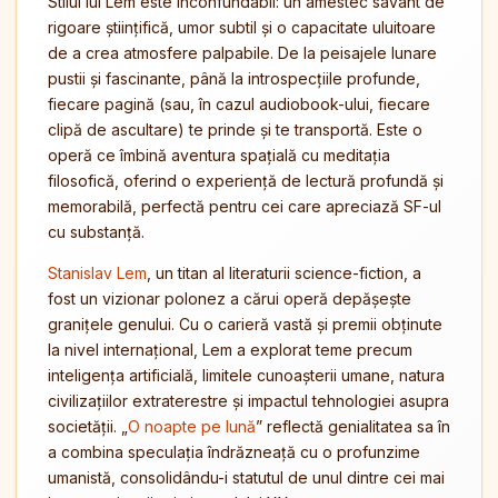
Stilul lui Lem este inconfundabil: un amestec savant de
rigoare științifică, umor subtil și o capacitate uluitoare
de a crea atmosfere palpabile. De la peisajele lunare
pustii și fascinante, până la introspecțiile profunde,
fiecare pagină (sau, în cazul audiobook-ului, fiecare
clipă de ascultare) te prinde și te transportă. Este o
operă ce îmbină aventura spațială cu meditația
filosofică, oferind o experiență de lectură profundă și
memorabilă, perfectă pentru cei care apreciază SF-ul
cu substanță.
Stanislav Lem
, un titan al literaturii science-fiction, a
fost un vizionar polonez a cărui operă depășește
granițele genului. Cu o carieră vastă și premii obținute
la nivel internațional, Lem a explorat teme precum
inteligența artificială, limitele cunoașterii umane, natura
civilizațiilor extraterestre și impactul tehnologiei asupra
societății. „
O noapte pe lună
” reflectă genialitatea sa în
a combina speculația îndrăzneață cu o profunzime
umanistă, consolidându-i statutul de unul dintre cei mai