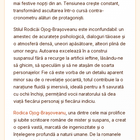
mai festive nopți din an. Tensiunea crește constant,
transformând ascultarea într-o cursă contra-
cronometru alături de protagoniști.
Stilul Rodicăi Ojog-Brașoveanu este inconfundabil: un
amestec de acuratețe psihologică, dialoguri tăioase și
o atmosferă densă, uneori apăsătoare, alteori plină de
umor negru. Autoarea excelează în a construi
suspansul fără a recurge la artificii ieftine, lăsându-ne
să ghicim, să speculăm și să ne atașăm de soarta
personajelor. Fie că este vorba de un detaliu aparent
minor sau de o revelație șocantă, totul contribuie la o
narațiune fluidă și imersivă, ideală pentru a fi savurată
cu ochii închiși, permițând vocii naratorului să dea
viață fiecărui personaj și fiecărui indiciu.
Rodica Ojog-Brașoveanu
, una dintre cele mai prolifice
și iubite scriitoare române de mister și suspans, a creat
o operă vastă, marcată de ingeniozitate și o
înțelegere profundă a naturii umane. De la romanele