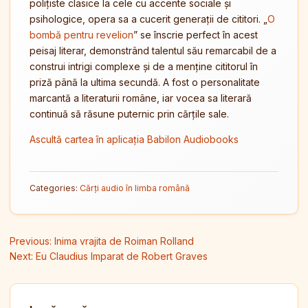
polițiste clasice la cele cu accente sociale și
psihologice, opera sa a cucerit generații de cititori. „
O
bombă pentru revelion
” se înscrie perfect în acest
peisaj literar, demonstrând talentul său remarcabil de a
construi intrigi complexe și de a menține cititorul în
priză până la ultima secundă. A fost o personalitate
marcantă a literaturii române, iar vocea sa literară
continuă să răsune puternic prin cărțile sale.
Ascultă cartea în aplicația Babilon Audiobooks
Categories:
Cărți audio în limba română
Navigare în articole
Previous:
Inima vrajita de Roiman Rolland
Next:
Eu Claudius Imparat de Robert Graves