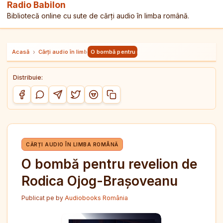
Radio Babilon
Bibliotecă online cu sute de cărți audio în limba română.
Acasă
›
Cărți audio în limba română
›
O bombă pentru revelion de Rodica Ojog-Braș
Distribuie:
Copiază link-ul
Distribuie pe Facebook
Distribuie pe WhatsApp
Distribuie pe Telegram
Distribuie pe Twitter/X
Distribuie pe Reddit
CĂRȚI AUDIO ÎN LIMBA ROMÂNĂ
O bombă pentru revelion de
Rodica Ojog-Brașoveanu
Publicat pe
by
Audiobooks România