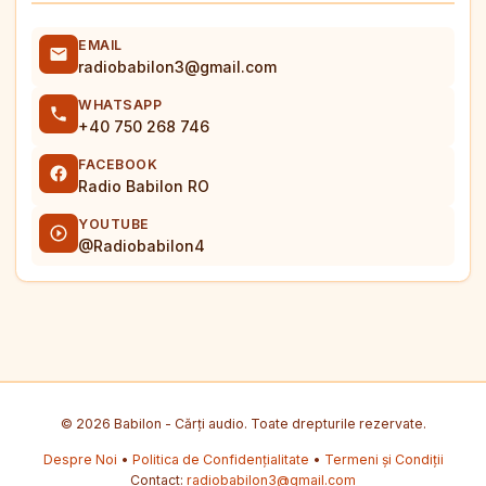
EMAIL
radiobabilon3@gmail.com
WHATSAPP
+40 750 268 746
FACEBOOK
Radio Babilon RO
YOUTUBE
@Radiobabilon4
© 2026 Babilon - Cărți audio. Toate drepturile rezervate.
Despre Noi
•
Politica de Confidențialitate
•
Termeni și Condiții
Contact:
radiobabilon3@gmail.com