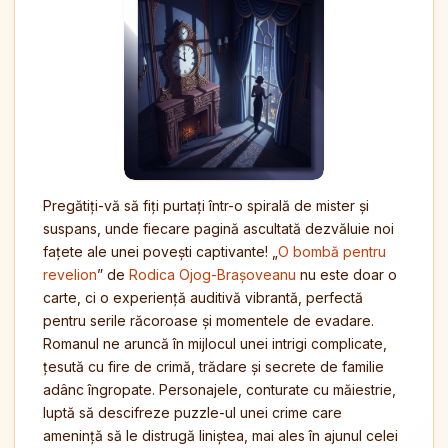
Pregătiți-vă să fiți purtați într-o spirală de mister și
suspans, unde fiecare pagină ascultată dezvăluie noi
fațete ale unei povești captivante! „
O bombă pentru
revelion
” de
Rodica Ojog-Brașoveanu
nu este doar o
carte, ci o experiență auditivă vibrantă, perfectă
pentru serile răcoroase și momentele de evadare.
Romanul ne aruncă în mijlocul unei intrigi complicate,
țesută cu fire de crimă, trădare și secrete de familie
adânc îngropate. Personajele, conturate cu măiestrie,
luptă să descifreze puzzle-ul unei crime care
amenință să le distrugă liniștea, mai ales în ajunul celei