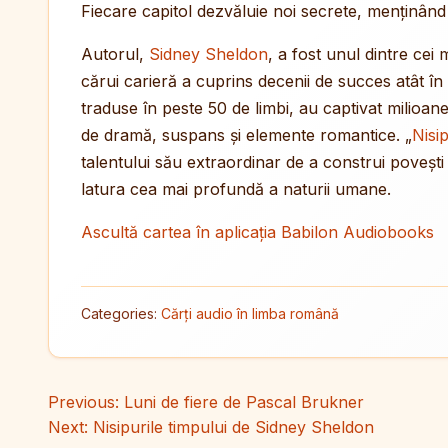
Fiecare capitol dezvăluie noi secrete, menținând 
Autorul,
Sidney Sheldon
, a fost unul dintre cei m
cărui carieră a cuprins decenii de succes atât în li
traduse în peste 50 de limbi, au captivat milioane
de dramă, suspans și elemente romantice. „
Nisip
talentului său extraordinar de a construi poveș
latura cea mai profundă a naturii umane.
Ascultă cartea în aplicația Babilon Audiobooks
Categories:
Cărți audio în limba română
Navigare în articole
Previous:
Luni de fiere de Pascal Brukner
Next:
Nisipurile timpului de Sidney Sheldon