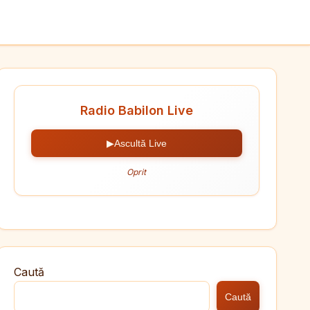
Radio Babilon Live
▶
Ascultă Live
Oprit
Caută
Caută