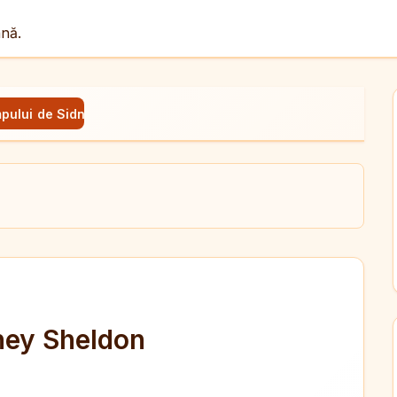
ână.
impului de Sidney Sheldon
ul
X
dit
dney Sheldon