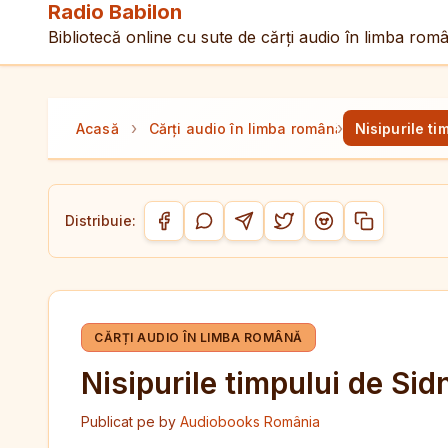
Radio Babilon
Bibliotecă online cu sute de cărți audio în limba rom
›
›
Acasă
Cărți audio în limba română
Nisipurile t
Distribuie:
Copiază link-
Distribuie pe Facebook
Distribuie pe WhatsApp
Distribuie pe Telegram
Distribuie pe Twitter/
Distribuie pe Red
CĂRȚI AUDIO ÎN LIMBA ROMÂNĂ
Nisipurile timpului de Si
Publicat pe
by
Audiobooks România