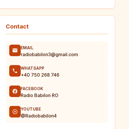
Contact
EMAIL
radiobabilon3@gmail.com
WHATSAPP
+40 750 268 746
FACEBOOK
Radio Babilon RO
YOUTUBE
@Radiobabilon4