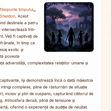
Nisipurile timpului
„,
 Sheldon
. Acest
ind destinele a patru
 intersectează într-
 Veți fi captivați de
nfrânate, în timp ce
saj exotic și
stă poveste
 adversității, complexitatea relațiilor umane și
captivante, își demonstrează încă o dată măiestria
trigi complexe, pline de răsturnări de situație
t, incisiv și plin de suspans, capturând cititorul de
log. Atmosfera densă, plină de tensiune și
rtă, oferind o experiență de audiție de neuitat.