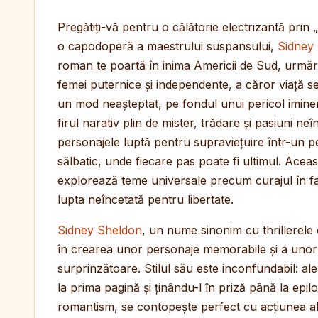
Pregătiți-vă pentru o călătorie electrizantă prin „
o capodoperă a maestrului suspansului,
Sidney
roman te poartă în inima Americii de Sud, urmăr
femei puternice și independente, a căror viață se
un mod neașteptat, pe fondul unui pericol iminent.
firul narativ plin de mister, trădare și pasiuni neî
personajele luptă pentru supraviețuire într-un pei
sălbatic, unde fiecare pas poate fi ultimul. Acea
explorează teme universale precum curajul în fața
lupta neîncetată pentru libertate.
Sidney Sheldon
, un nume sinonim cu thrillerele 
în crearea unor personaje memorabile și a unor in
surprinzătoare. Stilul său este inconfundabil: aler
la prima pagină și ținându-l în priză până la epi
romantism, se contopește perfect cu acțiunea ale