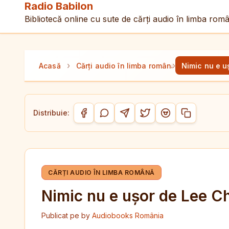
Radio Babilon
Bibliotecă online cu sute de cărți audio în limba rom
›
›
Acasă
Cărți audio în limba română
Nimic nu e u
Distribuie:
Copiază link-
Distribuie pe Facebook
Distribuie pe WhatsApp
Distribuie pe Telegram
Distribuie pe Twitter/
Distribuie pe Red
CĂRȚI AUDIO ÎN LIMBA ROMÂNĂ
Nimic nu e ușor de Lee Ch
Publicat pe
by
Audiobooks România