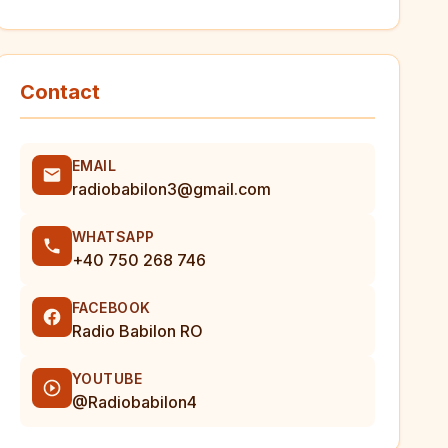
Contact
EMAIL
radiobabilon3@gmail.com
WHATSAPP
+40 750 268 746
FACEBOOK
Radio Babilon RO
YOUTUBE
@Radiobabilon4