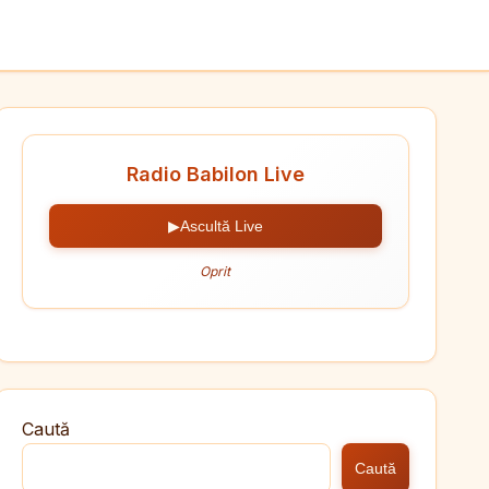
Radio Babilon Live
▶
Ascultă Live
Oprit
Caută
Caută