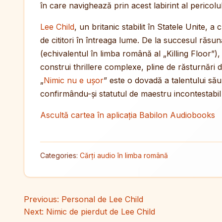
în care navighează prin acest labirint al pericolu
Lee Child
, un britanic stabilit în Statele Unite, 
de cititori în întreaga lume. De la succesul răs
(echivalentul în limba română al „Killing Floor”),
construi thrillere complexe, pline de răsturnări 
„
Nimic nu e ușor
” este o dovadă a talentului său
confirmându-și statutul de maestru incontestabil a
Ascultă cartea în aplicația Babilon Audiobooks
Categories:
Cărți audio în limba română
Navigare în articole
Previous:
Personal de Lee Child
Next:
Nimic de pierdut de Lee Child