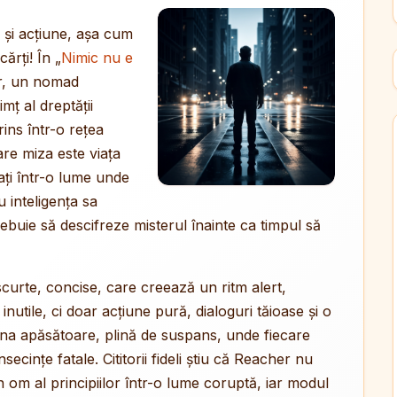
 și acțiune, așa cum
ărți! În „
Nimic nu e
er, un nomad
imț al dreptății
ins într-o rețea
are miza este viața
cați într-o lume unde
u inteligența sa
 trebuie să descifreze misterul înainte ca timpul să
scurte, concise, care creează un ritm alert,
inutile, ci doar acțiune pură, dialoguri tăioase și o
na apăsătoare, plină de suspans, unde fiecare
ecințe fatale. Cititorii fideli știu că Reacher nu
un om al principiilor într-o lume coruptă, iar modul