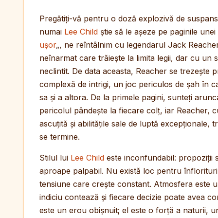
Pregătiți-vă pentru o doză explozivă de suspans
numai
Lee Child
știe să le așeze pe paginile unei c
ușor
„, ne reîntâlnim cu legendarul Jack Reach
neînarmat care trăiește la limita legii, dar cu un s
neclintit. De data aceasta, Reacher se trezește pr
complexă de intrigi, un joc periculos de șah în c
sa și a altora. De la primele pagini, sunteți arun
pericolul pândește la fiecare colț, iar Reacher, c
ascuțită și abilitățile sale de luptă excepționale,
se termine.
Stilul lui
Lee Child
este inconfundabil: propoziții 
aproape palpabil. Nu există loc pentru înflorituri 
tensiune care crește constant. Atmosfera este u
indiciu contează și fiecare decizie poate avea cons
este un erou obișnuit; el este o forță a naturii, 