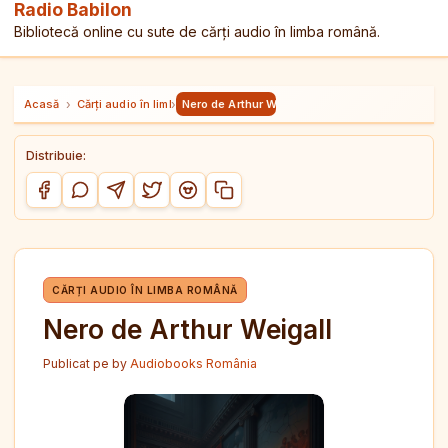
Radio Babilon
Bibliotecă online cu sute de cărți audio în limba română.
Acasă
›
Cărți audio în limba română
›
Nero de Arthur Weigall
Distribuie:
Copiază link-ul
Distribuie pe Facebook
Distribuie pe WhatsApp
Distribuie pe Telegram
Distribuie pe Twitter/X
Distribuie pe Reddit
CĂRȚI AUDIO ÎN LIMBA ROMÂNĂ
Nero de Arthur Weigall
Publicat pe
by
Audiobooks România