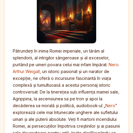
Pătrundeți în inima Romei imperiale, un tărâm al
splendorii, al intrigilor sângeroase și al exceselor,
purtând pe umeri povara celui mai infam împărat:
Nero
.
Arthur Weigall
, un istoric pasionat și un narator de
excepție, ne oferă o incursiune fascinantă în viața
complexă și tumultuoasă a acestui personaj istoric
controversat. De la tinerețea sub influența mamei sale,
Agrippina, la ascensiunea sa pe tron și apoi la
decăderea sa morală și politică, audiobook-ul „
Nero
”
explorează cele mai întunecate unghere ale sufletului
uman și ale puterii absolute. Veți fi martorii incendiului
Romei, ai persecuțiilor împotriva creștinilor și ai pasiunii
sale devoratoare pentru artă, toate desfășurându-se