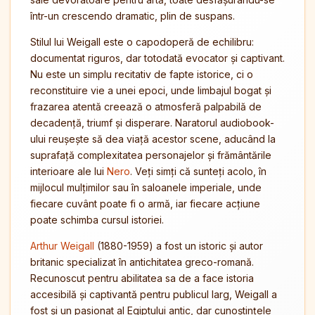
într-un crescendo dramatic, plin de suspans.
Stilul lui Weigall este o capodoperă de echilibru:
documentat riguros, dar totodată evocator și captivant.
Nu este un simplu recitativ de fapte istorice, ci o
reconstituire vie a unei epoci, unde limbajul bogat și
frazarea atentă creează o atmosferă palpabilă de
decadență, triumf și disperare. Naratorul audiobook-
ului reușește să dea viață acestor scene, aducând la
suprafață complexitatea personajelor și frământările
interioare ale lui
Nero
. Veți simți că sunteți acolo, în
mijlocul mulțimilor sau în saloanele imperiale, unde
fiecare cuvânt poate fi o armă, iar fiecare acțiune
poate schimba cursul istoriei.
Arthur Weigall
(1880-1959) a fost un istoric și autor
britanic specializat în antichitatea greco-romană.
Recunoscut pentru abilitatea sa de a face istoria
accesibilă și captivantă pentru publicul larg, Weigall a
fost și un pasionat al Egiptului antic, dar cunoștințele