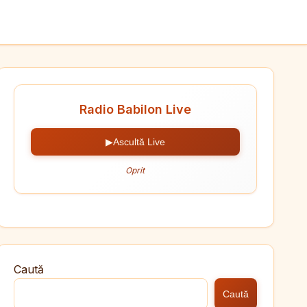
Radio Babilon Live
▶
Ascultă Live
Oprit
Caută
Caută