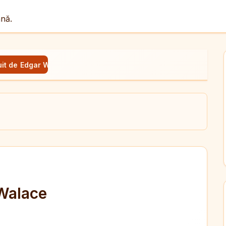
ână.
nuit de Edgar Walace
ul
X
dit
 Walace