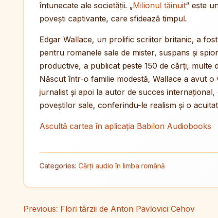
întunecate ale societății. „
Milionul tăinuit
” este u
povești captivante, care sfidează timpul.
Edgar Wallace, un prolific scriitor britanic, a fo
pentru romanele sale de mister, suspans și spion
productive, a publicat peste 150 de cărți, multe d
Născut într-o familie modestă, Wallace a avut o v
jurnalist și apoi la autor de succes internaționa
poveștilor sale, conferindu-le realism și o acuita
Ascultă cartea în aplicația Babilon Audiobooks
Categories:
Cărți audio în limba română
Navigare în articole
Previous:
Flori târzii de Anton Pavlovici Cehov