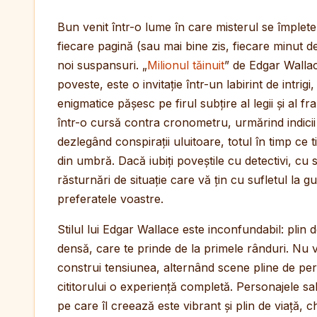
Bun venit într-o lume în care misterul se împlete
fiecare pagină (sau mai bine zis, fiecare minut 
noi suspansuri. „
Milionul tăinuit
” de Edgar Walla
poveste, este o invitație într-un labirint de intrig
enigmatice pășesc pe firul subțire al legii și al frau
într-o cursă contra cronometru, urmărind indicii f
dezlegând conspirații uluitoare, totul în timp ce ti
din umbră. Dacă iubiți poveștile cu detectivi, cu 
răsturnări de situație care vă țin cu sufletul la
preferatele voastre.
Stilul lui Edgar Wallace este inconfundabil: plin 
densă, care te prinde de la primele rânduri. Nu vă
construi tensiunea, alternând scene pline de pe
cititorului o experiență completă. Personajele s
pe care îl creează este vibrant și plin de viață, 