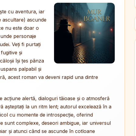
ște cu aventura, iar
de ascultare) ascunde
ce nu este doar o
i, unde personaje
dei. Veți fi purtați
ugitive și
căloșii își țes pânza
suspans palpabil și
 gură, acest roman va deveni rapid una dintre
de acțiune alertă, dialoguri tăioase și o atmosferă
 așteptați la un ritm lent; autorul excelează în a
ricol cu momente de introspecție, oferind
ale sunt complexe, deseori ambigue, iar universul
chiar și atunci când se ascunde în cotloane