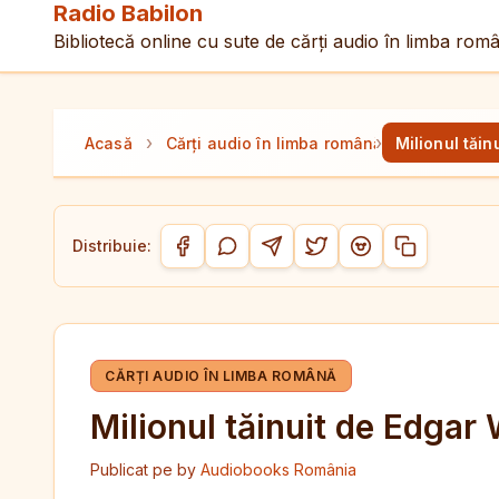
Radio Babilon
Bibliotecă online cu sute de cărți audio în limba rom
›
›
Acasă
Cărți audio în limba română
Milionul tăi
Distribuie:
Copiază link-
Distribuie pe Facebook
Distribuie pe WhatsApp
Distribuie pe Telegram
Distribuie pe Twitter/
Distribuie pe Red
CĂRȚI AUDIO ÎN LIMBA ROMÂNĂ
Milionul tăinuit de Edgar
Publicat pe
by
Audiobooks România