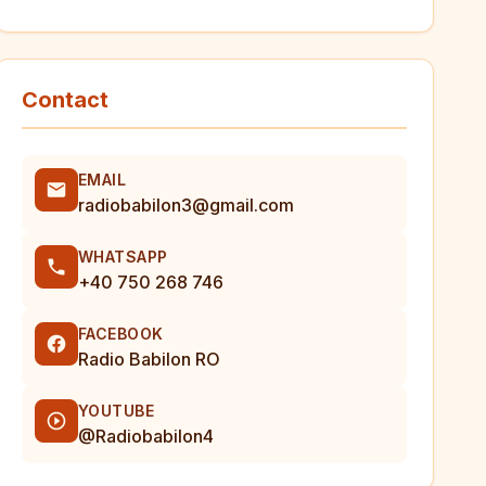
Contact
EMAIL
radiobabilon3@gmail.com
WHATSAPP
+40 750 268 746
FACEBOOK
Radio Babilon RO
YOUTUBE
@Radiobabilon4