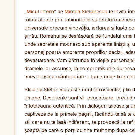
„
Micul infern
” de
Mircea Ștefănescu
te invită înt
tulburătoare prin labirinturile sufletului omene
universale precum vinovăția, iertarea și lupta co
și rău. Romanul se desfășoară pe fundalul unei 
unde secretele mocnesc sub aparența liniștii și 
personaj poartă amprenta propriilor decizii, ad
devastatoare. Vom pătrunde în viețile personajelo
dramele lor ascunse, la compromisurile dureroas
anevoioasă a mântuirii într-o lume unde linia dint
Stilul lui Ștefănescu este unul introspectiv, plin
umane. Descrierile sunt vii, evocatoare, creând
întotdeauna autentică. Prin dialoguri tăioase și u
captiveze de la primele pagini, făcându-te să te
stil care nu te lasă indiferent, te provoacă la ref
șoaptă pe care o porți cu tine mult timp după ce 