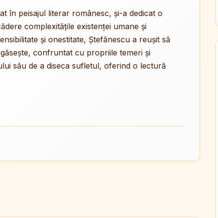
t în peisajul literar românesc, și-a dedicat o
cădere complexitățile existenței umane și
sibilitate și onestitate, Ștefănescu a reușit să
egăsește, confruntat cu propriile temeri și
ului său de a diseca sufletul, oferind o lectură