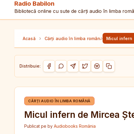
Radio Babilon
Bibliotecă online cu sute de cărți audio în limba rom
›
›
Acasă
Cărți audio în limba română
Micul infern
Distribuie:
Copiază link-
Distribuie pe Facebook
Distribuie pe WhatsApp
Distribuie pe Telegram
Distribuie pe Twitter/
Distribuie pe Red
CĂRȚI AUDIO ÎN LIMBA ROMÂNĂ
Micul infern de Mircea Ș
Publicat pe
by
Audiobooks România