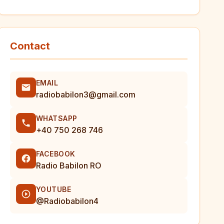
Contact
EMAIL
radiobabilon3@gmail.com
WHATSAPP
+40 750 268 746
FACEBOOK
Radio Babilon RO
YOUTUBE
@Radiobabilon4