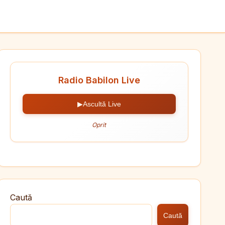
Radio Babilon Live
▶
Ascultă Live
Oprit
Caută
Caută