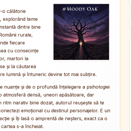
r-o călătorie
sc, explorând teme
nstantă dintre bine
Românii rurale,
unde fiecare
esea cu consecințe
r, martori la
e și la căutarea
re lumină și întuneric devine tot mai subțire.
 de nuanțe și de o profundă înțelegere a psihologiei
 o atmosferă densă, uneori apăsătoare, dar
n ritm narativ bine dozat, autorul reușește să te
 conectezi emoțional cu destinul personajelor. E un
lecție și îți lasă o amprentă de neșters, exact ca o
cartea s-a încheiat.