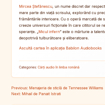
Mircea Ștefănescu
, un nume discret dar respecta
mare parte din viață scrisului, explorând cu pre
frământările interioare. Cu o operă marcată de sen
creeze universuri ficționale în care cititorul se r
speranțe. „
Micul infern
” este o mărturie a talent
deopotrivă tulburătoare și eliberatoare.
Ascultă cartea în aplicația Babilon Audiobooks
Categories:
Cărți audio în limba română
Navigare în articole
Previous:
Menajeria de sticlă de Tennessee Williams
Next:
Mihail de Panait Istrati