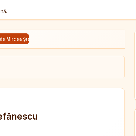
ână.
 de Mircea Ștefănescu
ul
X
dit
tefănescu