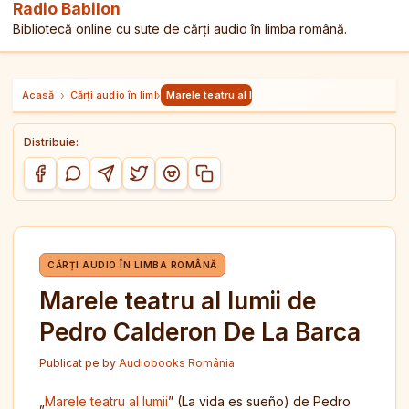
Radio Babilon
Bibliotecă online cu sute de cărți audio în limba română.
Acasă
›
Cărți audio în limba română
›
Marele teatru al lumii de Pedro Calderon De La
Distribuie:
Copiază link-ul
Distribuie pe Facebook
Distribuie pe WhatsApp
Distribuie pe Telegram
Distribuie pe Twitter/X
Distribuie pe Reddit
CĂRȚI AUDIO ÎN LIMBA ROMÂNĂ
Marele teatru al lumii de
Pedro Calderon De La Barca
Publicat pe
by
Audiobooks România
„
Marele teatru al lumii
” (La vida es sueño) de Pedro