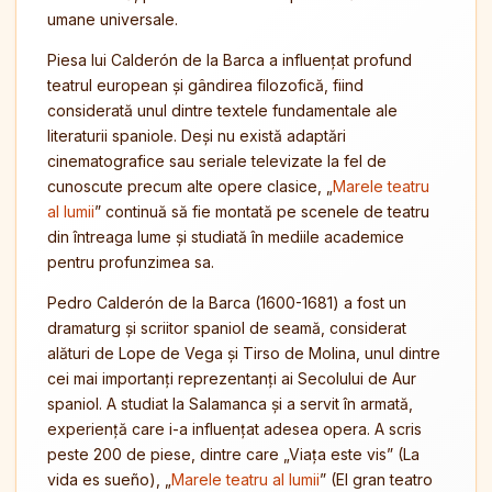
umane universale.
Piesa lui Calderón de la Barca a influențat profund
teatrul european și gândirea filozofică, fiind
considerată unul dintre textele fundamentale ale
literaturii spaniole. Deși nu există adaptări
cinematografice sau seriale televizate la fel de
cunoscute precum alte opere clasice, „
Marele teatru
al lumii
” continuă să fie montată pe scenele de teatru
din întreaga lume și studiată în mediile academice
pentru profunzimea sa.
Pedro Calderón de la Barca (1600-1681) a fost un
dramaturg și scriitor spaniol de seamă, considerat
alături de Lope de Vega și Tirso de Molina, unul dintre
cei mai importanți reprezentanți ai Secolului de Aur
spaniol. A studiat la Salamanca și a servit în armată,
experiență care i-a influențat adesea opera. A scris
peste 200 de piese, dintre care „Viața este vis” (La
vida es sueño), „
Marele teatru al lumii
” (El gran teatro