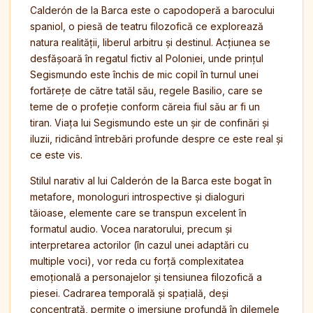
Calderón de la Barca este o capodoperă a barocului
spaniol, o piesă de teatru filozofică ce explorează
natura realității, liberul arbitru și destinul. Acțiunea se
desfășoară în regatul fictiv al Poloniei, unde prințul
Segismundo este închis de mic copil în turnul unei
fortărețe de către tatăl său, regele Basilio, care se
teme de o profeție conform căreia fiul său ar fi un
tiran. Viața lui Segismundo este un șir de confinări și
iluzii, ridicând întrebări profunde despre ce este real și
ce este vis.
Stilul narativ al lui Calderón de la Barca este bogat în
metafore, monologuri introspective și dialoguri
tăioase, elemente care se transpun excelent în
formatul audio. Vocea naratorului, precum și
interpretarea actorilor (în cazul unei adaptări cu
multiple voci), vor reda cu forță complexitatea
emoțională a personajelor și tensiunea filozofică a
piesei. Cadrarea temporală și spațială, deși
concentrată, permite o imersiune profundă în dilemele