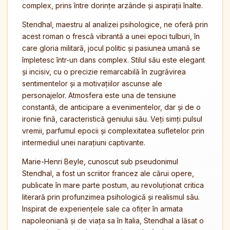
complex, prins între dorințe arzânde și aspirații înalte.
Stendhal, maestru al analizei psihologice, ne oferă prin
acest roman o frescă vibrantă a unei epoci tulburi, în
care gloria militară, jocul politic și pasiunea umană se
împletesc într-un dans complex. Stilul său este elegant
și incisiv, cu o precizie remarcabilă în zugrăvirea
sentimentelor și a motivațiilor ascunse ale
personajelor. Atmosfera este una de tensiune
constantă, de anticipare a evenimentelor, dar și de o
ironie fină, caracteristică geniului său. Veți simți pulsul
vremii, parfumul epocii și complexitatea sufletelor prin
intermediul unei narațiuni captivante.
Marie-Henri Beyle, cunoscut sub pseudonimul
Stendhal, a fost un scriitor francez ale cărui opere,
publicate în mare parte postum, au revoluționat critica
literară prin profunzimea psihologică și realismul său.
Inspirat de experiențele sale ca ofițer în armata
napoleoniană și de viața sa în Italia, Stendhal a lăsat o