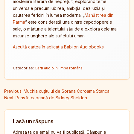
moștenire literară de neprețuit, explorând teme
universale precum iubirea, ambiția, deziluzia și
căutarea fericirii în lumea modernă. „
Mănăstirea din
Parma
” este considerată una dintre capodoperele
sale, o mărturie a talentului său de a explora cele mai
ascunse unghere ale sufletului uman.
Ascultă cartea în aplicația Babilon Audiobooks
Categories:
Cărți audio în limba română
Navigare în articole
Previous:
Muchia cuțitului de Sorana Coroamă Stanca
Next:
Prins în capcană de Sidney Sheldon
Lasă un răspuns
Adresa ta de email nu va fi publicată.
Câmpurile