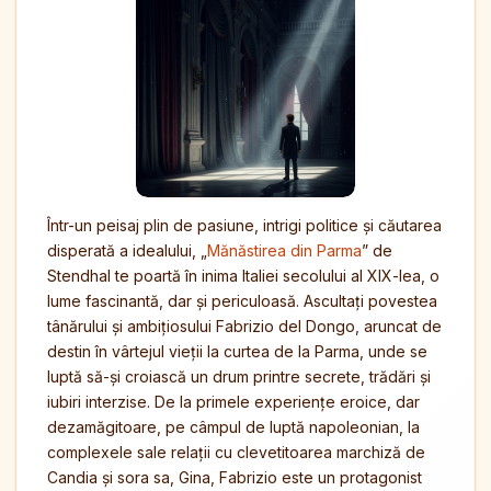
Într-un peisaj plin de pasiune, intrigi politice și căutarea
disperată a idealului, „
Mănăstirea din Parma
” de
Stendhal te poartă în inima Italiei secolului al XIX-lea, o
lume fascinantă, dar și periculoasă. Ascultați povestea
tânărului și ambițiosului Fabrizio del Dongo, aruncat de
destin în vârtejul vieții la curtea de la Parma, unde se
luptă să-și croiască un drum printre secrete, trădări și
iubiri interzise. De la primele experiențe eroice, dar
dezamăgitoare, pe câmpul de luptă napoleonian, la
complexele sale relații cu clevetitoarea marchiză de
Candia și sora sa, Gina, Fabrizio este un protagonist