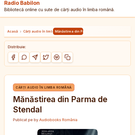
Radio Babilon
Bibliotecă online cu sute de cărți audio în limba română.
Acasă
›
Cărți audio în limba română
›
Mănăstirea din Parma de Stendal
Distribuie:
Copiază link-ul
Distribuie pe Facebook
Distribuie pe WhatsApp
Distribuie pe Telegram
Distribuie pe Twitter/X
Distribuie pe Reddit
CĂRȚI AUDIO ÎN LIMBA ROMÂNĂ
Mănăstirea din Parma de
Stendal
Publicat pe
by
Audiobooks România