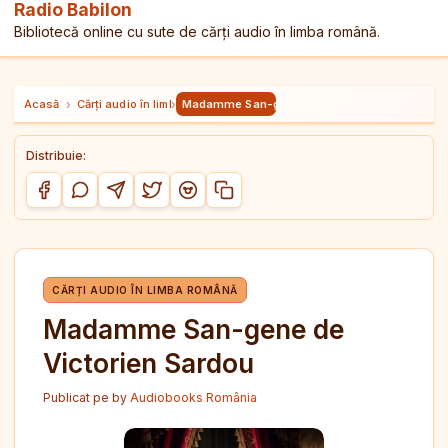
Radio Babilon
Bibliotecă online cu sute de cărți audio în limba română.
Acasă
›
Cărți audio în limba română
›
Madamme San-gene de Victorien Sardou
Distribuie:
Copiază link-ul
Distribuie pe Facebook
Distribuie pe WhatsApp
Distribuie pe Telegram
Distribuie pe Twitter/X
Distribuie pe Reddit
CĂRȚI AUDIO ÎN LIMBA ROMÂNĂ
Madamme San-gene de
Victorien Sardou
Publicat pe
by
Audiobooks România