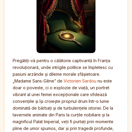
Pregătiți-vă pentru o călătorie captivantă în Franța
revoluționară, unde intrigile politice se împletesc cu
pasiuni arzânde și dileme morale sfâșietoare.
„Madame Sans-Gêne” de
Victorien Sardou
nu este
doar o poveste, ci o explozie de viață, un portret
vibrant al unei femei excepționale care sfidează
convențiile și își croiește propriul drum într-o lume
dominată de bărbați și de turbulențele istoriei. De la
tavernele animate din Paris la curțile nobiliare și la
magnificul Palat Imperial, veți fi purtați prin momente
pline de umor spumos, dar și prin tragedii profunde,