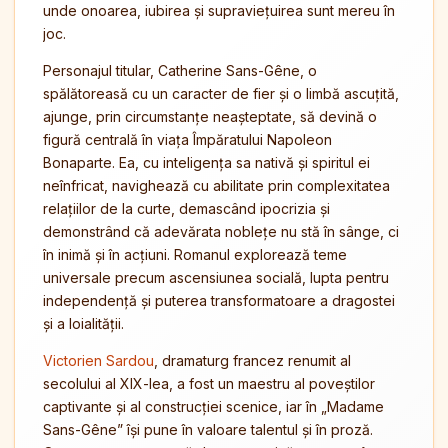
unde onoarea, iubirea și supraviețuirea sunt mereu în
joc.
Personajul titular, Catherine Sans-Gêne, o
spălătoreasă cu un caracter de fier și o limbă ascuțită,
ajunge, prin circumstanțe neașteptate, să devină o
figură centrală în viața Împăratului Napoleon
Bonaparte. Ea, cu inteligența sa nativă și spiritul ei
neînfricat, navighează cu abilitate prin complexitatea
relațiilor de la curte, demascând ipocrizia și
demonstrând că adevărata noblețe nu stă în sânge, ci
în inimă și în acțiuni. Romanul explorează teme
universale precum ascensiunea socială, lupta pentru
independență și puterea transformatoare a dragostei
și a loialității.
Victorien Sardou
, dramaturg francez renumit al
secolului al XIX-lea, a fost un maestru al poveștilor
captivante și al construcției scenice, iar în „Madame
Sans-Gêne” își pune în valoare talentul și în proză.