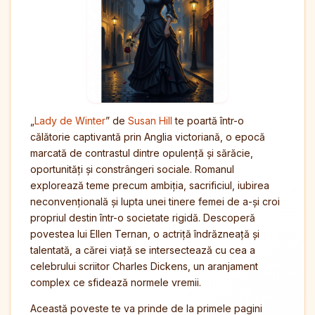
„
Lady de Winter
” de
Susan Hill
te poartă într-o
călătorie captivantă prin Anglia victoriană, o epocă
marcată de contrastul dintre opulență și sărăcie,
oportunități și constrângeri sociale. Romanul
explorează teme precum ambiția, sacrificiul, iubirea
neconvențională și lupta unei tinere femei de a-și croi
propriul destin într-o societate rigidă. Descoperă
povestea lui Ellen Ternan, o actriță îndrăzneață și
talentată, a cărei viață se intersectează cu cea a
celebrului scriitor Charles Dickens, un aranjament
complex ce sfidează normele vremii.
Această poveste te va prinde de la primele pagini