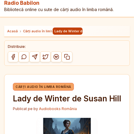
Radio Babilon
Bibliotecă online cu sute de cărți audio în limba română.
Acasă
›
Cărți audio în limba română
›
Lady de Winter de Susan Hill
Distribuie:
Copiază link-ul
Distribuie pe Facebook
Distribuie pe WhatsApp
Distribuie pe Telegram
Distribuie pe Twitter/X
Distribuie pe Reddit
CĂRȚI AUDIO ÎN LIMBA ROMÂNĂ
Lady de Winter de Susan Hill
Publicat pe
by
Audiobooks România