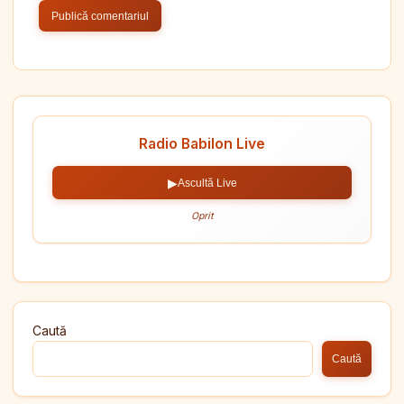
Radio Babilon Live
▶
Ascultă Live
Oprit
Caută
Caută