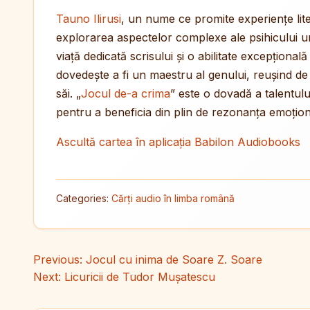
Tauno Ilirusi
, un nume ce promite experiențe lite
explorarea aspectelor complexe ale psihicului u
viață dedicată scrisului și o abilitate excepțională
dovedește a fi un maestru al genului, reușind de f
săi. „
Jocul de-a crima
” este o dovadă a talentul
pentru a beneficia din plin de rezonanța emoțion
Ascultă cartea în aplicația Babilon Audiobooks
Categories:
Cărți audio în limba română
Navigare în articole
Previous:
Jocul cu inima de Soare Z. Soare
Next:
Licuricii de Tudor Mușatescu