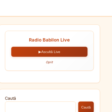
Radio Babilon Live
▶
Ascultă Live
Oprit
Caută
Caută