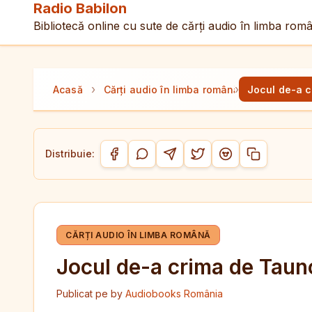
Radio Babilon
Bibliotecă online cu sute de cărți audio în limba rom
›
›
Acasă
Cărți audio în limba română
Jocul de-a c
Distribuie:
Copiază link-
Distribuie pe Facebook
Distribuie pe WhatsApp
Distribuie pe Telegram
Distribuie pe Twitter/
Distribuie pe Red
CĂRȚI AUDIO ÎN LIMBA ROMÂNĂ
Jocul de-a crima de Tauno
Publicat pe
by
Audiobooks România