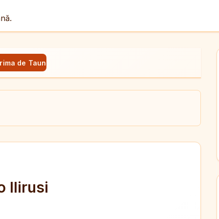
ână.
rima de Tauno Ilirusi
ul
X
dit
 Ilirusi