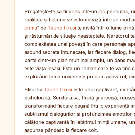
Pregătește-te să fii prins într-un joc periculos, u
realitate și ficțiune se estompează într-un mod am
crima
” de
Tauno Ilirusi
te invită într-o lume plină
și răsturnări de situație neașteptate. Naratorul t
complexitatea unei povești în care personaje ap
ascund secrete întunecate, iar fiecare dialog, fie
parte dintr-un plan mult mai amplu, un dans m
este viața însăși. Este un roman care te va ține c
explorând teme universale precum adevărul, minc
Stilul lui
Tauno Ilirusi
este unul captivant, evocâ
psihologică. Scriitura sa, fluidă și precisă, reușe
transformând fiecare pagină într-o experiență ime
subtilismul dialogurilor și profunzimea emoțiilo
călătorie captivantă în labirintul minții umane, 
ascunse pândesc la fiecare colț.