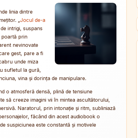
nde linia dintre
ețitor. „
Jocul de-a
 de intrigi, suspans
e poartă prin
arent nevinovate
care gest, pare a fi
acabru unde miza
u sufletul la gură,
iuna, vina și dorința de manipulare.
nd o atmosferă densă, plină de tensiune
ște să creeze imagini vii în mintea ascultătorului,
rsivă. Naratorul, prin intonație și ritm, subliniază
r personajelor, făcând din acest audiobook o
unde suspiciunea este constantă și motivele