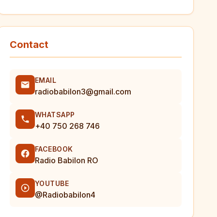
Contact
EMAIL
radiobabilon3@gmail.com
WHATSAPP
+40 750 268 746
FACEBOOK
Radio Babilon RO
YOUTUBE
@Radiobabilon4