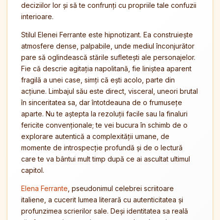
deciziilor lor și să te confrunți cu propriile tale confuzii
interioare.
Stilul Elenei Ferrante este hipnotizant. Ea construiește
atmosfere dense, palpabile, unde mediul înconjurător
pare să oglindească stările sufletești ale personajelor.
Fie că descrie agitația napolitană, fie liniștea aparent
fragilă a unei case, simți că ești acolo, parte din
acțiune. Limbajul său este direct, visceral, uneori brutal
în sinceritatea sa, dar întotdeauna de o frumusețe
aparte. Nu te aștepta la rezoluții facile sau la finaluri
fericite convenționale; te vei bucura în schimb de o
explorare autentică a complexității umane, de
momente de introspecție profundă și de o lectură
care te va bântui mult timp după ce ai ascultat ultimul
capitol.
Elena Ferrante
, pseudonimul celebrei scriitoare
italiene, a cucerit lumea literară cu autenticitatea și
profunzimea scrierilor sale. Deși identitatea sa reală