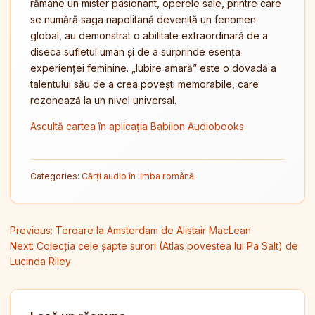
rămâne un mister pasionant, operele sale, printre care
se numără saga napolitană devenită un fenomen
global, au demonstrat o abilitate extraordinară de a
diseca sufletul uman și de a surprinde esența
experienței feminine. „Iubire amară” este o dovadă a
talentului său de a crea povești memorabile, care
rezonează la un nivel universal.
Ascultă cartea în aplicația Babilon Audiobooks
Categories:
Cărți audio în limba română
Navigare în articole
Previous:
Teroare la Amsterdam de Alistair MacLean
Next:
Colecția cele șapte surori (Atlas povestea lui Pa Salt) de
Lucinda Riley