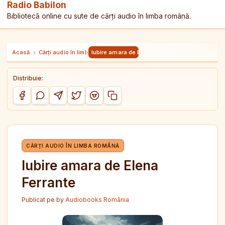
Radio Babilon
Bibliotecă online cu sute de cărți audio în limba română.
Acasă
›
Cărți audio în limba română
›
Iubire amara de Elena Ferrante
Distribuie:
Copiază link-ul
Distribuie pe Facebook
Distribuie pe WhatsApp
Distribuie pe Telegram
Distribuie pe Twitter/X
Distribuie pe Reddit
CĂRȚI AUDIO ÎN LIMBA ROMÂNĂ
Iubire amara de Elena
Ferrante
Publicat pe
by
Audiobooks România