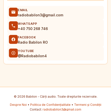
EMAIL
radiobabilon3@gmail.com
WHATSAPP
+40 750 268 746
FACEBOOK
Radio Babilon RO
YOUTUBE
@Radiobabilon4
© 2026 Babilon - Cărți audio. Toate drepturile rezervate.
Despre Noi
•
Politica de Confidențialitate
•
Termeni și Condiții
Contact:
radiobabilon3@gmail.com