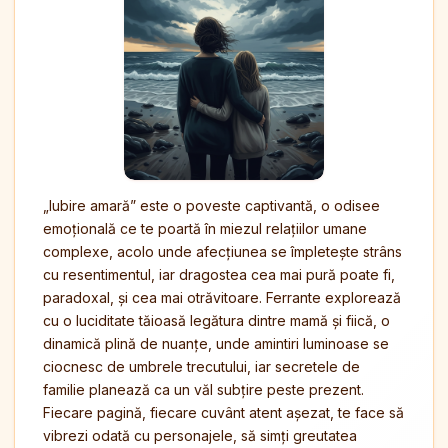
„Iubire amară” este o poveste captivantă, o odisee
emoțională ce te poartă în miezul relațiilor umane
complexe, acolo unde afecțiunea se împletește strâns
cu resentimentul, iar dragostea cea mai pură poate fi,
paradoxal, și cea mai otrăvitoare. Ferrante explorează
cu o luciditate tăioasă legătura dintre mamă și fiică, o
dinamică plină de nuanțe, unde amintiri luminoase se
ciocnesc de umbrele trecutului, iar secretele de
familie planează ca un văl subțire peste prezent.
Fiecare pagină, fiecare cuvânt atent așezat, te face să
vibrezi odată cu personajele, să simți greutatea