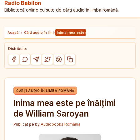
Radio Babilon
Bibliotecă online cu sute de cărți audio în limba română.
Acasă
›
Cărți audio în limba română
›
Inima mea este pe înălțimi de William Saroyan
Distribuie:
Copiază link-ul
Distribuie pe Facebook
Distribuie pe WhatsApp
Distribuie pe Telegram
Distribuie pe Twitter/X
Distribuie pe Reddit
CĂRȚI AUDIO ÎN LIMBA ROMÂNĂ
Inima mea este pe înălțimi
de William Saroyan
Publicat pe
by
Audiobooks România