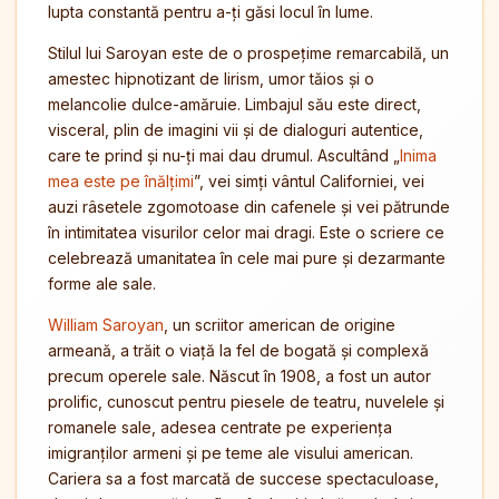
lupta constantă pentru a-ți găsi locul în lume.
Stilul lui Saroyan este de o prospețime remarcabilă, un
amestec hipnotizant de lirism, umor tăios și o
melancolie dulce-amăruie. Limbajul său este direct,
visceral, plin de imagini vii și de dialoguri autentice,
care te prind și nu-ți mai dau drumul. Ascultând „
Inima
mea este pe înălțimi
”, vei simți vântul Californiei, vei
auzi râsetele zgomotoase din cafenele și vei pătrunde
în intimitatea visurilor celor mai dragi. Este o scriere ce
celebrează umanitatea în cele mai pure și dezarmante
forme ale sale.
William Saroyan
, un scriitor american de origine
armeană, a trăit o viață la fel de bogată și complexă
precum operele sale. Născut în 1908, a fost un autor
prolific, cunoscut pentru piesele de teatru, nuvelele și
romanele sale, adesea centrate pe experiența
imigranților armeni și pe teme ale visului american.
Cariera sa a fost marcată de succese spectaculoase,