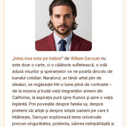
„
Inima mea este pe înălțimi
” de
William Saroyan
nu
este doar o carte, ci o călătorie sufletească, o odă
adusă visurilor și speranțelor ce ne poartă dincolo de
banalul cotidian. Naratorul, un tânăr artist plin de
idealuri, se regăsește într-o lume plină de contraste –
de la mizeria și trudă vieții imigranților armeni din
California, la aspirația pură spre frumos și spre o viață
împlinită. Prin poveștile despre familia sa, despre
prietenii săi artiști și despre simplii oameni pe care îi
întâlnește, Saroyan explorează teme universale
precum singurătatea, prietenia, iubirea neîmpărtășită și