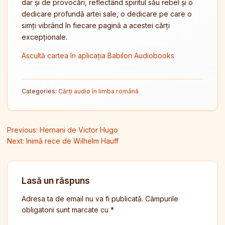
dar și de provocări, reflectând spiritul său rebel și o
dedicare profundă artei sale, o dedicare pe care o
simți vibrând în fiecare pagină a acestei cărți
excepționale.
Ascultă cartea în aplicația Babilon Audiobooks
Categories:
Cărți audio în limba română
Navigare în articole
Previous:
Hernani de Victor Hugo
Next:
Inimă rece de Wilhelm Hauff
Lasă un răspuns
Adresa ta de email nu va fi publicată.
Câmpurile
obligatorii sunt marcate cu
*