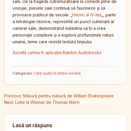
sale. De la tragedii cutremurătoare la comedii pline de
voioșie, piesele sale continuă să fascineze și să
provoace publicul de secole. „
Henric al IV-lea
„, parte
a tetralogiei istorice, reprezintă un punct culminant al
carierei sale, demonstrând măiestria sa în a crea
personaje complexe și a explora profunzimile naturii
umane, teme care rezistă testului timpului.
Ascultă cartea în aplicația Babilon Audiobooks
Categories:
Cărți audio în limba română
Navigare în articole
Previous:
Măsură pentru măsură de William Shakespeare
Next:
Lotte la Weimar de Thomas Mann
Lasă un răspuns