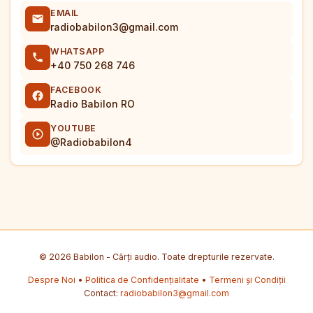
EMAIL
radiobabilon3@gmail.com
WHATSAPP
+40 750 268 746
FACEBOOK
Radio Babilon RO
YOUTUBE
@Radiobabilon4
© 2026 Babilon - Cărți audio. Toate drepturile rezervate.
Despre Noi
•
Politica de Confidențialitate
•
Termeni și Condiții
Contact:
radiobabilon3@gmail.com