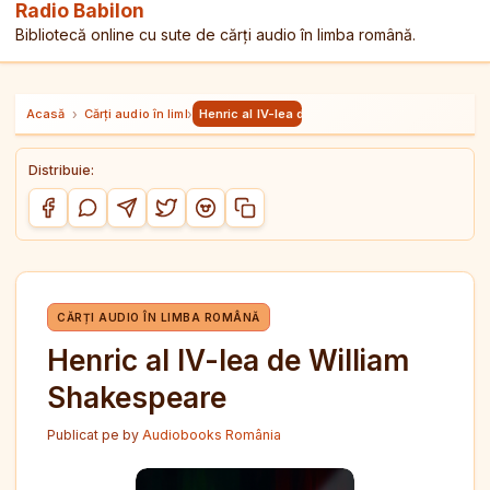
Radio Babilon
Bibliotecă online cu sute de cărți audio în limba română.
Acasă
›
Cărți audio în limba română
›
Henric al IV-lea de William Shakespeare
Distribuie:
Copiază link-ul
Distribuie pe Facebook
Distribuie pe WhatsApp
Distribuie pe Telegram
Distribuie pe Twitter/X
Distribuie pe Reddit
CĂRȚI AUDIO ÎN LIMBA ROMÂNĂ
Henric al IV-lea de William
Shakespeare
Publicat pe
by
Audiobooks România