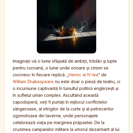
Imaginați-vă o lume sfâșiată de ambiții, trădări și lupte
pentru coroană, o lume unde onoare și cinism se
ciocnesc în fiecare replică. „
Henric al IV-lea
” de
William Shakespeare
nu este doar o piesă de teatru, ci
o incursiune captivantă în tumultul politicii englezești și
în sufletul uman complex. Ascultând această
capodoperă, veți fi purtați în mijlocul conflictelor
sângeroase, al intrigilor de la curte și al petrecerilor
zgomotoase din taverne, unde personajele
celebrează viața pe marginea prăpastiei. De la
cruzimea campaniilor militare la umorul dezarmant al lui