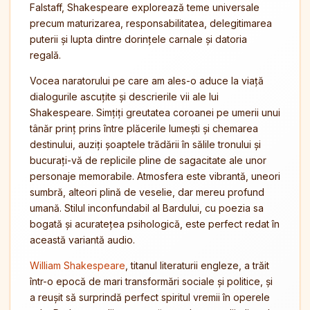
Falstaff, Shakespeare explorează teme universale
precum maturizarea, responsabilitatea, delegitimarea
puterii și lupta dintre dorințele carnale și datoria
regală.
Vocea naratorului pe care am ales-o aduce la viață
dialogurile ascuțite și descrierile vii ale lui
Shakespeare. Simțiți greutatea coroanei pe umerii unui
tânăr prinț prins între plăcerile lumești și chemarea
destinului, auziți șoaptele trădării în sălile tronului și
bucurați-vă de replicile pline de sagacitate ale unor
personaje memorabile. Atmosfera este vibrantă, uneori
sumbră, alteori plină de veselie, dar mereu profund
umană. Stilul inconfundabil al Bardului, cu poezia sa
bogată și acuratețea psihologică, este perfect redat în
această variantă audio.
William Shakespeare
, titanul literaturii engleze, a trăit
într-o epocă de mari transformări sociale și politice, și
a reușit să surprindă perfect spiritul vremii în operele