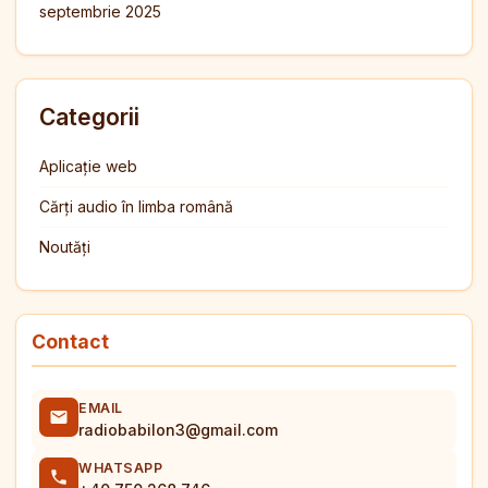
septembrie 2025
Categorii
Aplicație web
Cărți audio în limba română
Noutăți
Contact
EMAIL
radiobabilon3@gmail.com
WHATSAPP