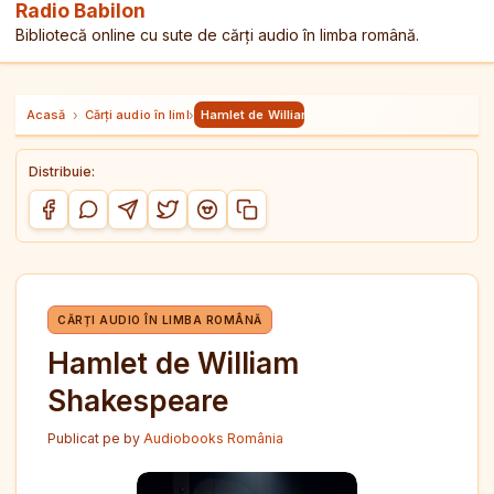
Radio Babilon
Bibliotecă online cu sute de cărți audio în limba română.
Acasă
›
Cărți audio în limba română
›
Hamlet de William Shakespeare
Distribuie:
Copiază link-ul
Distribuie pe Facebook
Distribuie pe WhatsApp
Distribuie pe Telegram
Distribuie pe Twitter/X
Distribuie pe Reddit
CĂRȚI AUDIO ÎN LIMBA ROMÂNĂ
Hamlet de William
Shakespeare
Publicat pe
by
Audiobooks România