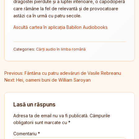
dragostei pierdute și a luptei interioare, o capodoperă
care rămâne la fel de relevantă și de provocatoare
astăzi ca în urmă cu patru secole.
Ascultă cartea în aplicația Babilon Audiobooks
Categories:
Cărți audio în limba română
Navigare în articole
Previous:
Fântâna cu patru adevăruri de Vasile Rebreanu
Next:
Hei, oameni buni de William Saroyan
Lasă un răspuns
Adresa ta de email nu va fi publicată.
Câmpurile
obligatorii sunt marcate cu
*
Comentariu
*