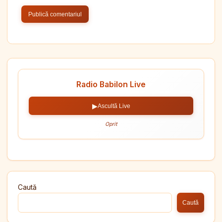
Radio Babilon Live
▶
Ascultă Live
Oprit
Caută
Caută