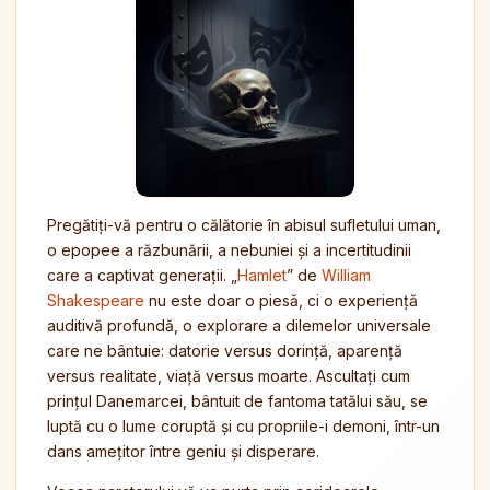
Pregătiți-vă pentru o călătorie în abisul sufletului uman,
o epopee a răzbunării, a nebuniei și a incertitudinii
care a captivat generații. „
Hamlet
” de
William
Shakespeare
nu este doar o piesă, ci o experiență
auditivă profundă, o explorare a dilemelor universale
care ne bântuie: datorie versus dorință, aparență
versus realitate, viață versus moarte. Ascultați cum
prințul Danemarcei, bântuit de fantoma tatălui său, se
luptă cu o lume coruptă și cu propriile-i demoni, într-un
dans amețitor între geniu și disperare.