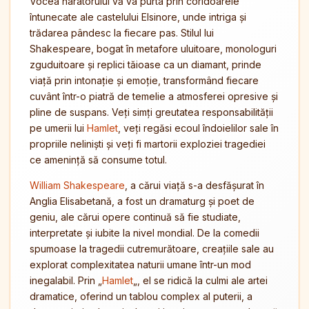
Vocea naratorului vă va purta prin coridoarele
întunecate ale castelului Elsinore, unde intriga și
trădarea pândesc la fiecare pas. Stilul lui
Shakespeare, bogat în metafore uluitoare, monologuri
zguduitoare și replici tăioase ca un diamant, prinde
viață prin intonație și emoție, transformând fiecare
cuvânt într-o piatră de temelie a atmosferei opresive și
pline de suspans. Veți simți greutatea responsabilității
pe umerii lui
Hamlet
, veți regăsi ecoul îndoielilor sale în
propriile neliniști și veți fi martorii exploziei tragediei
ce amenință să consume totul.
William Shakespeare
, a cărui viață s-a desfășurat în
Anglia Elisabetană, a fost un dramaturg și poet de
geniu, ale cărui opere continuă să fie studiate,
interpretate și iubite la nivel mondial. De la comedii
spumoase la tragedii cutremurătoare, creațiile sale au
explorat complexitatea naturii umane într-un mod
inegalabil. Prin „
Hamlet
„, el se ridică la culmi ale artei
dramatice, oferind un tablou complex al puterii, a