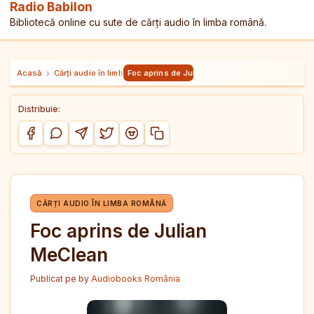
Radio Babilon
Bibliotecă online cu sute de cărți audio în limba română.
Acasă
›
Cărți audio în limba română
›
Foc aprins de Julian MeClean
Distribuie:
Copiază link-ul
Distribuie pe Facebook
Distribuie pe WhatsApp
Distribuie pe Telegram
Distribuie pe Twitter/X
Distribuie pe Reddit
CĂRȚI AUDIO ÎN LIMBA ROMÂNĂ
Foc aprins de Julian
MeClean
Publicat pe
by
Audiobooks România