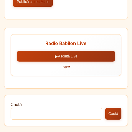
Radio Babilon Live
▶
Ascultă Live
Oprit
Caută
Caută