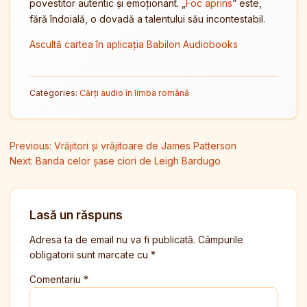
povestitor autentic și emoționant. „
Foc aprins
” este,
fără îndoială, o dovadă a talentului său incontestabil.
Ascultă cartea în aplicația Babilon Audiobooks
Categories:
Cărți audio în limba română
Navigare în articole
Previous:
Vrăjitori și vrăjitoare de James Patterson
Next:
Banda celor șase ciori de Leigh Bardugo
Lasă un răspuns
Adresa ta de email nu va fi publicată.
Câmpurile
obligatorii sunt marcate cu
*
Comentariu
*