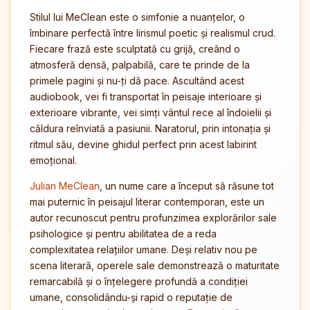
Stilul lui MeClean este o simfonie a nuanțelor, o
îmbinare perfectă între lirismul poetic și realismul crud.
Fiecare frază este sculptată cu grijă, creând o
atmosferă densă, palpabilă, care te prinde de la
primele pagini și nu-ți dă pace. Ascultând acest
audiobook, vei fi transportat în peisaje interioare și
exterioare vibrante, vei simți vântul rece al îndoielii și
căldura reînviată a pasiunii. Naratorul, prin intonația și
ritmul său, devine ghidul perfect prin acest labirint
emoțional.
Julian MeClean
, un nume care a început să răsune tot
mai puternic în peisajul literar contemporan, este un
autor recunoscut pentru profunzimea explorărilor sale
psihologice și pentru abilitatea de a reda
complexitatea relațiilor umane. Deși relativ nou pe
scena literară, operele sale demonstrează o maturitate
remarcabilă și o înțelegere profundă a condiției
umane, consolidându-și rapid o reputație de