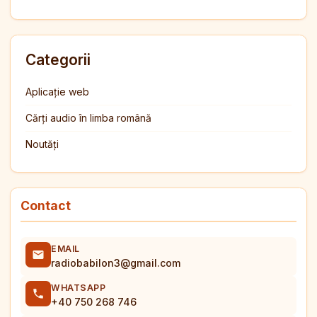
Categorii
Aplicație web
Cărți audio în limba română
Noutăți
Contact
EMAIL
radiobabilon3@gmail.com
WHATSAPP
+40 750 268 746