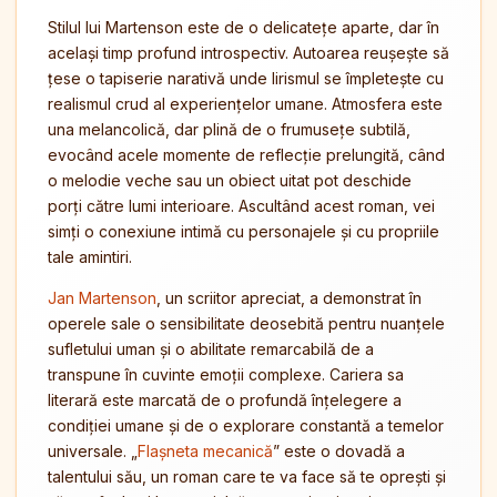
Stilul lui Martenson este de o delicatețe aparte, dar în
același timp profund introspectiv. Autoarea reușește să
țese o tapiserie narativă unde lirismul se împletește cu
realismul crud al experiențelor umane. Atmosfera este
una melancolică, dar plină de o frumusețe subtilă,
evocând acele momente de reflecție prelungită, când
o melodie veche sau un obiect uitat pot deschide
porți către lumi interioare. Ascultând acest roman, vei
simți o conexiune intimă cu personajele și cu propriile
tale amintiri.
Jan Martenson
, un scriitor apreciat, a demonstrat în
operele sale o sensibilitate deosebită pentru nuanțele
sufletului uman și o abilitate remarcabilă de a
transpune în cuvinte emoții complexe. Cariera sa
literară este marcată de o profundă înțelegere a
condiției umane și de o explorare constantă a temelor
universale. „
Flașneta mecanică
” este o dovadă a
talentului său, un roman care te va face să te oprești și