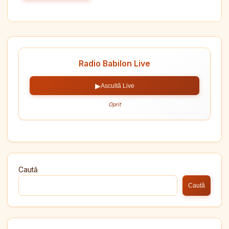
Radio Babilon Live
▶
Ascultă Live
Oprit
Caută
Caută