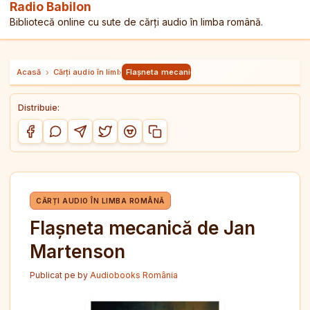
Radio Babilon
Bibliotecă online cu sute de cărți audio în limba română.
Acasă
›
Cărți audio în limba română
›
Flașneta mecanică de Jan Martenson
Distribuie:
Copiază link-ul
Distribuie pe Facebook
Distribuie pe WhatsApp
Distribuie pe Telegram
Distribuie pe Twitter/X
Distribuie pe Reddit
CĂRȚI AUDIO ÎN LIMBA ROMÂNĂ
Flașneta mecanică de Jan
Martenson
Publicat pe
by
Audiobooks România