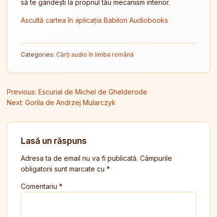
să te gândești la propriul tău mecanism interior.
Ascultă cartea în aplicația Babilon Audiobooks
Categories:
Cărți audio în limba română
Navigare în articole
Previous:
Escurial de Michel de Ghelderode
Next:
Gorila de Andrzej Mularczyk
Lasă un răspuns
Adresa ta de email nu va fi publicată.
Câmpurile
obligatorii sunt marcate cu
*
Comentariu
*