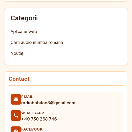
Categorii
Aplicație web
Cărți audio în limba română
Noutăți
Contact
EMAIL
radiobabilon3@gmail.com
WHATSAPP
+40 750 268 746
FACEBOOK