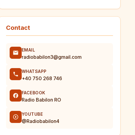
Contact
EMAIL
radiobabilon3@gmail.com
WHATSAPP
+40 750 268 746
FACEBOOK
Radio Babilon RO
YOUTUBE
@Radiobabilon4