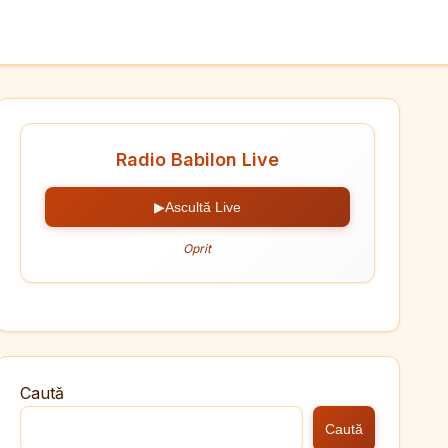
Radio Babilon Live
▶
Ascultă Live
Oprit
Caută
Caută