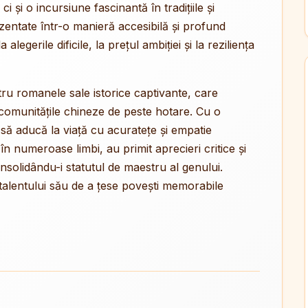
 ci și o incursiune fascinantă în tradițiile și
zentate într-o manieră accesibilă și profund
legerile dificile, la prețul ambiției și la reziliența
u romanele sale istorice captivante, care
 comunitățile chineze de peste hotare. Cu o
să aducă la viață cu acuratețe și empatie
în numeroase limbi, au primit aprecieri critice și
consolidându-i statutul de maestru al genului.
talentului său de a țese povești memorabile