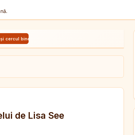
ână.
i cercul binelui de Lisa See
ul
X
dit
lui de Lisa See