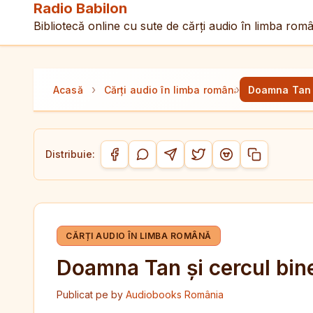
Radio Babilon
Bibliotecă online cu sute de cărți audio în limba rom
›
›
Acasă
Cărți audio în limba română
Doamna Tan ș
Distribuie:
Copiază link-
Distribuie pe Facebook
Distribuie pe WhatsApp
Distribuie pe Telegram
Distribuie pe Twitter/
Distribuie pe Red
CĂRȚI AUDIO ÎN LIMBA ROMÂNĂ
Doamna Tan și cercul bine
Publicat pe
by
Audiobooks România