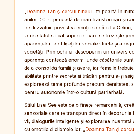
„
Doamna Tan și cercul binelui
” te poartă în ini
anilor ’50, o perioadă de mari transformări și con
ne dezvăluie povestea emoționantă a lui Geling,
la un statut social superior, care se trezește pri
aparențelor, a obligațiilor sociale stricte și a regu
societății. Prin ochii ei, descoperim un univers
aparența contează enorm, unde căsătoriile sunt
de a consolida familii și avere, iar femeile trebu
abilitate printre secrete și trădări pentru a-și as
explorează teme profunde precum identitatea, sacr
pentru autonomie într-o cultură patriarhală.
Stilul Lisei See este de o finețe remarcabilă, cre
senzoriale care te transpun direct în decorurile 
vii, dialogurile inteligente și explorarea nuanțat
cu emoțiile și dilemele lor. „
Doamna Tan și cercul