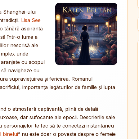
ma Shanghai-ului
tradicții.
Lisa See
 o tânără aspirantă
nsă într-o lume a
lilor nescrisă ale
 complex unde
 aranjate cu scopul
ie să navigheze cu
igura supraviețuirea și fericirea. Romanul
ificiul, importanța legăturilor de familie și lupta
ând o atmosferă captivantă, plină de detalii
luxoase, dar sufocante ale epocii. Descrierile sale
ă a personajelor te fac să te conectezi instantaneu
 binelui
” nu este doar o poveste despre o femeie