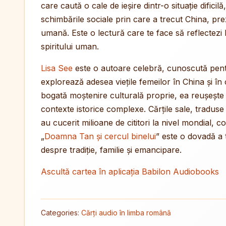
care caută o cale de ieșire dintr-o situație dificilă,
schimbările sociale prin care a trecut China, pre
umană. Este o lectură care te face să reflectezi la a
spiritului uman.
Lisa See
este o autoare celebră, cunoscută pentr
explorează adesea viețile femeilor în China și în
bogată moștenire culturală proprie, ea reușește 
contexte istorice complexe. Cărțile sale, traduse 
au cucerit milioane de cititori la nivel mondial, 
„
Doamna Tan și cercul binelui
” este o dovadă a 
despre tradiție, familie și emancipare.
Ascultă cartea în aplicația Babilon Audiobooks
Categories:
Cărți audio în limba română