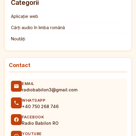
Categorii
Aplicație web
Cărți audio în limba română
Noutăți
Contact
EMAIL
radiobabilon3@gmail.com
WHATSAPP
+40 750 268 746
FACEBOOK
Radio Babilon RO
YOUTUBE