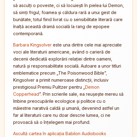
să asculți o poveste, ci să locuiești în pielea lui Demon,
să simți frigul, foamea și căldura rară a unui gest de
bunătate, totul fiind livrat cu o sensibilitate literară care
înalță această dramă socială la rang de epopee
contemporană.
Barbara Kingsolver
este una dintre cele mai apreciate
voci ale literaturii americane, având o carieră de
decenii dedicată explorării relației dintre oameni,
natură și responsabilitate socială. Autoare a unor titluri
emblematice precum „The Poisonwood Bible”,
Kingsolver a primit numeroase distincții, inclusiv
prestigiosul Premiu Pulitzer pentru „
Demon
Copperhead
”. Prin scrierile sale, ea reușește mereu să
îmbine preocupările ecologice și politice cu o
măiestrie narativă caldă și umană, devenind astfel un
far al literaturii care nu doar descrie lumea, ci ne
provoacă să o înțelegem mai profund.
Ascultă cartea în aplicația Babilon Audiobooks