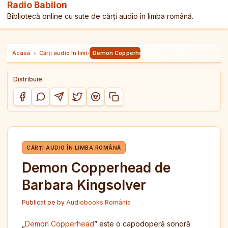
Radio Babilon
Bibliotecă online cu sute de cărți audio în limba română.
Acasă
›
Cărți audio în limba română
›
Demon Copperhead de Barbara Kingsolver
Distribuie:
Copiază link-ul
Distribuie pe Facebook
Distribuie pe WhatsApp
Distribuie pe Telegram
Distribuie pe Twitter/X
Distribuie pe Reddit
CĂRȚI AUDIO ÎN LIMBA ROMÂNĂ
Demon Copperhead de
Barbara Kingsolver
Publicat pe
by
Audiobooks România
„
Demon Copperhead
” este o capodoperă sonoră