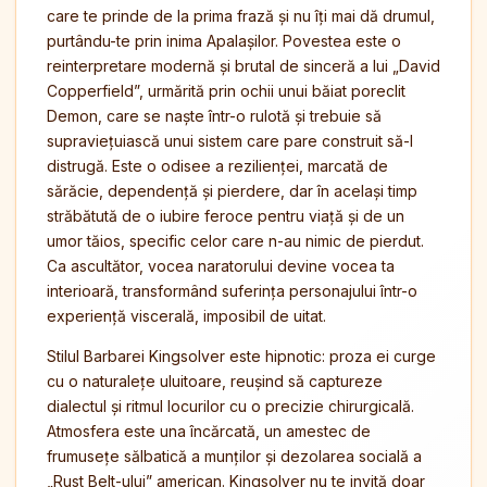
care te prinde de la prima frază și nu îți mai dă drumul,
purtându-te prin inima Apalașilor. Povestea este o
reinterpretare modernă și brutal de sinceră a lui „David
Copperfield”, urmărită prin ochii unui băiat poreclit
Demon, care se naște într-o rulotă și trebuie să
supraviețuiască unui sistem care pare construit să-l
distrugă. Este o odisee a rezilienței, marcată de
sărăcie, dependență și pierdere, dar în același timp
străbătută de o iubire feroce pentru viață și de un
umor tăios, specific celor care n-au nimic de pierdut.
Ca ascultător, vocea naratorului devine vocea ta
interioară, transformând suferința personajului într-o
experiență viscerală, imposibil de uitat.
Stilul Barbarei Kingsolver este hipnotic: proza ei curge
cu o naturalețe uluitoare, reușind să captureze
dialectul și ritmul locurilor cu o precizie chirurgicală.
Atmosfera este una încărcată, un amestec de
frumusețe sălbatică a munților și dezolarea socială a
„Rust Belt-ului” american. Kingsolver nu te invită doar