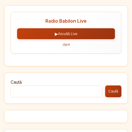
Radio Babilon Live
▶
Ascultă Live
Oprit
Caută
Caută