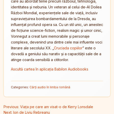
care au abordat teme precum războiul, tehnologia,
identitatea și nebunia. Un veteran al celui de-Al Doilea
Război Mondial, experiențele sale de viață, inclusiv
supraviețuirea bombardamentului de la Dresda, au
influențat profund opera sa. Cu un stil unic, un amestec
de ficțiune science-fiction, realism magic și umor cinic,
Vonnegut a creat lumi memorabile și personaje
complexe, devenind una dintre cele mai influente voci
literare ale secolului XX. „
Cruciada copiilor
” este o
dovadă a geniului său narativ și a capacității sale de a
atinge coarda sensibilă a cititorilor.
Ascultă cartea în aplicația Babilon Audiobooks
Categories:
Cărți audio în limba română
Navigare în articole
Previous:
Viața pe care am visat-o de Kerry Lonsdale
Next:
Ion de Liviu Rebreanu