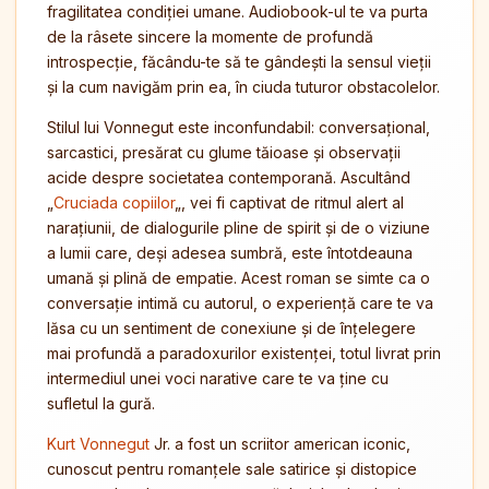
fragilitatea condiției umane. Audiobook-ul te va purta
de la râsete sincere la momente de profundă
introspecție, făcându-te să te gândești la sensul vieții
și la cum navigăm prin ea, în ciuda tuturor obstacolelor.
Stilul lui Vonnegut este inconfundabil: conversațional,
sarcastici, presărat cu glume tăioase și observații
acide despre societatea contemporană. Ascultând
„
Cruciada copiilor
„, vei fi captivat de ritmul alert al
narațiunii, de dialogurile pline de spirit și de o viziune
a lumii care, deși adesea sumbră, este întotdeauna
umană și plină de empatie. Acest roman se simte ca o
conversație intimă cu autorul, o experiență care te va
lăsa cu un sentiment de conexiune și de înțelegere
mai profundă a paradoxurilor existenței, totul livrat prin
intermediul unei voci narative care te va ține cu
sufletul la gură.
Kurt Vonnegut
Jr. a fost un scriitor american iconic,
cunoscut pentru romanțele sale satirice și distopice