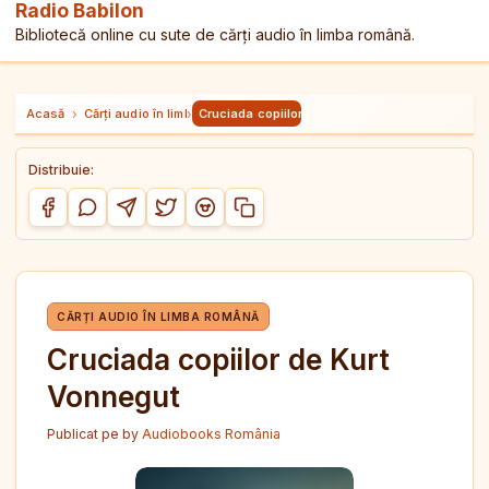
Radio Babilon
Bibliotecă online cu sute de cărți audio în limba română.
Acasă
›
Cărți audio în limba română
›
Cruciada copiilor de Kurt Vonnegut
Distribuie:
Copiază link-ul
Distribuie pe Facebook
Distribuie pe WhatsApp
Distribuie pe Telegram
Distribuie pe Twitter/X
Distribuie pe Reddit
CĂRȚI AUDIO ÎN LIMBA ROMÂNĂ
Cruciada copiilor de Kurt
Vonnegut
Publicat pe
by
Audiobooks România