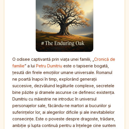
O odisee captivantă prin viața unei familii, „
Cronică de
familie
” a lui
Petru Dumitriu
este o tapiserie bogată,
țesută din firele emoțiilor umane universale. Romanul
ne poartă înapoi în timp, explorând generații
succesive, dezvăluind legăturile complexe, secretele
bine păzite și dramele ascunse ce definesc existența.
Dumitriu cu măiestrie ne introduc în universul
personajelor sale, făcându-ne martori ai bucuriilor și
suferințelor lor, ai alegerilor dificile și ale inevitabilelor
consecințe. Este o poveste despre dragoste, trădare,
ambiție și lupta continuă pentru a înțelege cine suntem