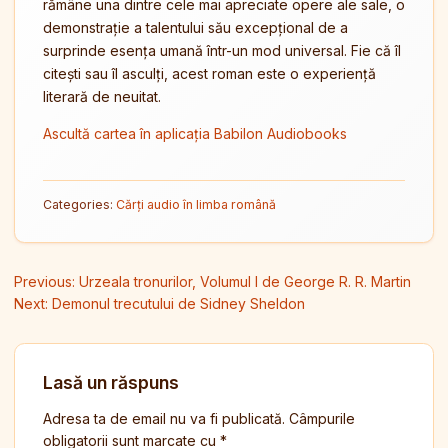
rămâne una dintre cele mai apreciate opere ale sale, o
demonstrație a talentului său excepțional de a
surprinde esența umană într-un mod universal. Fie că îl
citești sau îl asculți, acest roman este o experiență
literară de neuitat.
Ascultă cartea în aplicația Babilon Audiobooks
Categories:
Cărți audio în limba română
Navigare în articole
Previous:
Urzeala tronurilor, Volumul I de George R. R. Martin
Next:
Demonul trecutului de Sidney Sheldon
Lasă un răspuns
Adresa ta de email nu va fi publicată.
Câmpurile
obligatorii sunt marcate cu
*