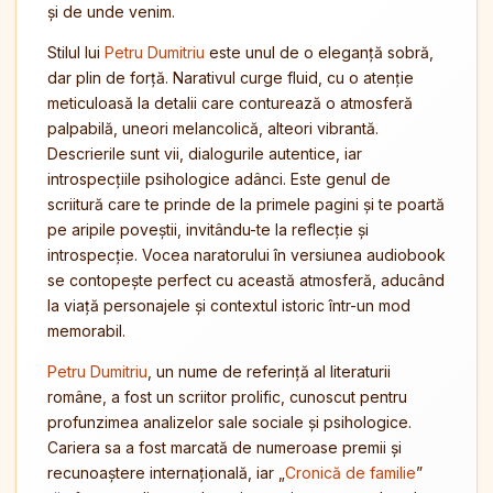
și de unde venim.
Stilul lui
Petru Dumitriu
este unul de o eleganță sobră,
dar plin de forță. Narativul curge fluid, cu o atenție
meticuloasă la detalii care conturează o atmosferă
palpabilă, uneori melancolică, alteori vibrantă.
Descrierile sunt vii, dialogurile autentice, iar
introspecțiile psihologice adânci. Este genul de
scriitură care te prinde de la primele pagini și te poartă
pe aripile poveștii, invitându-te la reflecție și
introspecție. Vocea naratorului în versiunea audiobook
se contopește perfect cu această atmosferă, aducând
la viață personajele și contextul istoric într-un mod
memorabil.
Petru Dumitriu
, un nume de referință al literaturii
române, a fost un scriitor prolific, cunoscut pentru
profunzimea analizelor sale sociale și psihologice.
Cariera sa a fost marcată de numeroase premii și
recunoaștere internațională, iar „
Cronică de familie
”