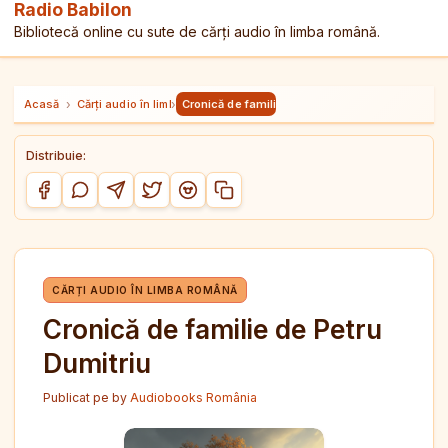
Radio Babilon
Bibliotecă online cu sute de cărți audio în limba română.
Acasă
›
Cărți audio în limba română
›
Cronică de familie de Petru Dumitriu
Distribuie:
Copiază link-ul
Distribuie pe Facebook
Distribuie pe WhatsApp
Distribuie pe Telegram
Distribuie pe Twitter/X
Distribuie pe Reddit
CĂRȚI AUDIO ÎN LIMBA ROMÂNĂ
Cronică de familie de Petru
Dumitriu
Publicat pe
by
Audiobooks România