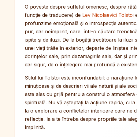
O poveste despre sufletul omenesc, despre rătăcir
funcție de traducere) de
Lev Nicolaevici Tolstoi
e
profunzime emoțională și o introspecție autentic
pur, dar neîmplinit, care, într-o căutare frenetică a
ispite și de iluzii. De la bogății trecătoare la iluz
unei vieți trăite în exterior, departe de liniștea 
dorințelor sale, prin dezamăgirile sale, dar și pri
dar sigur, de o înțelegere mai profundă a existenț
Stilul lui Tolstoi este inconfundabil: o narațiune 
minuțioase și de descrieri vii ale naturii și ale so
este ales cu grijă pentru a construi o atmosferă 
spirituală. Nu vă așteptați la acțiune rapidă, ci 
la o explorare a conflictelor interioare care ne 
reflecție, la a te întreba despre propriile tale a
împlinită.