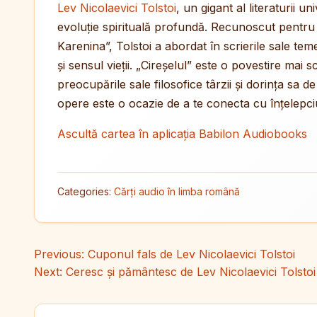
Lev Nicolaevici Tolstoi
, un gigant al literaturii 
evoluție spirituală profundă. Recunoscut pentr
Karenina”, Tolstoi a abordat în scrierile sale t
și sensul vieții. „Cireșelul” este o povestire mai 
preocupările sale filosofice târzii și dorința sa 
opere este o ocazie de a te conecta cu înțelepciu
Ascultă cartea în aplicația Babilon Audiobooks
Categories:
Cărți audio în limba română
Navigare în articole
Previous:
Cuponul fals de Lev Nicolaevici Tolstoi
Next:
Ceresc și pământesc de Lev Nicolaevici Tolstoi