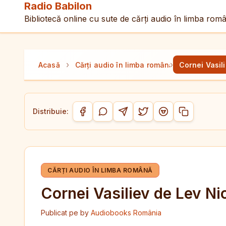
Radio Babilon
Bibliotecă online cu sute de cărți audio în limba rom
›
›
Acasă
Cărți audio în limba română
Cornei Vasili
Distribuie:
Copiază link-
Distribuie pe Facebook
Distribuie pe WhatsApp
Distribuie pe Telegram
Distribuie pe Twitter/
Distribuie pe Red
CĂRȚI AUDIO ÎN LIMBA ROMÂNĂ
Cornei Vasiliev de Lev Nic
Publicat pe
by
Audiobooks România