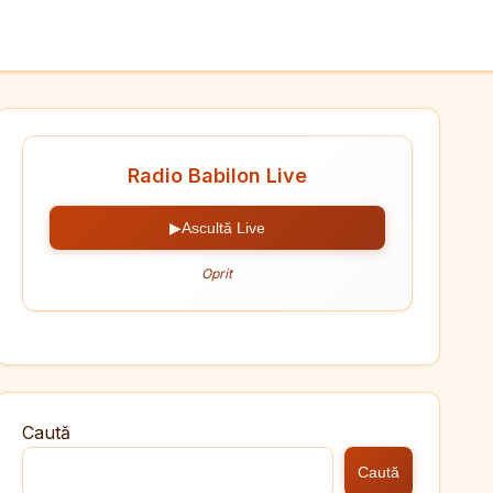
Radio Babilon Live
▶
Ascultă Live
Oprit
Caută
Caută