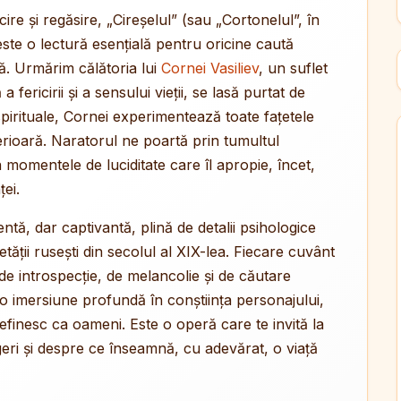
e și regăsire, „Cireșelul” (sau „Cortonelul”, în
ste o lectură esențială pentru oricine caută
ă. Urmărim călătoria lui
Cornei Vasiliev
, un suflet
 fericirii și a sensului vieții, se lasă purtat de
ii spirituale, Cornei experimentează toate fațetele
interioară. Naratorul ne poartă prin tumultul
n momentele de luciditate care îl apropie, încet,
ei.
lentă, dar captivantă, plină de detalii psihologice
cietății rusești din secolul al XIX-lea. Fiecare cuvânt
de introspecție, de melancolie și de căutare
la o imersiune profundă în conștiința personajului,
definesc ca oameni. Este o operă care te invită la
legeri și despre ce înseamnă, cu adevărat, o viață