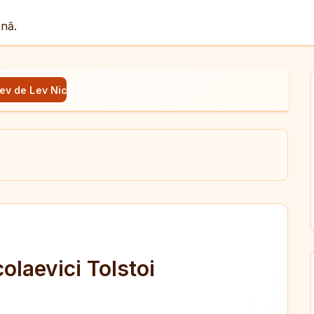
ână.
ev de Lev Nicolaevici Tolstoi
ul
X
dit
olaevici Tolstoi