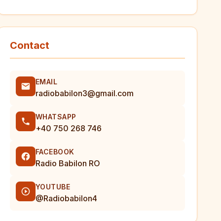
Contact
EMAIL
radiobabilon3@gmail.com
WHATSAPP
+40 750 268 746
FACEBOOK
Radio Babilon RO
YOUTUBE
@Radiobabilon4