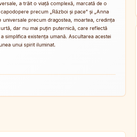
universale, a trăit o viață complexă, marcată de o
u capodopere precum „Război și pace” și „Anna
eme universale precum dragostea, moartea, credința
scurtă, dar nu mai puțin puternică, care reflectă
de a simplifica existența umană. Ascultarea acestei
nea unui spirit iluminat.