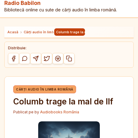
Radio Babilon
Bibliotecă online cu sute de cărți audio în limba română.
Acasă
›
Cărți audio în limba română
›
Columb trage la mal de Ilf
Distribuie:
Copiază link-ul
Distribuie pe Facebook
Distribuie pe WhatsApp
Distribuie pe Telegram
Distribuie pe Twitter/X
Distribuie pe Reddit
CĂRȚI AUDIO ÎN LIMBA ROMÂNĂ
Columb trage la mal de Ilf
Publicat pe
by
Audiobooks România