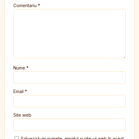
Comentariu
*
Nume
*
Email
*
Site web
Salvează-mi numele, emailul și site-ul web în acest