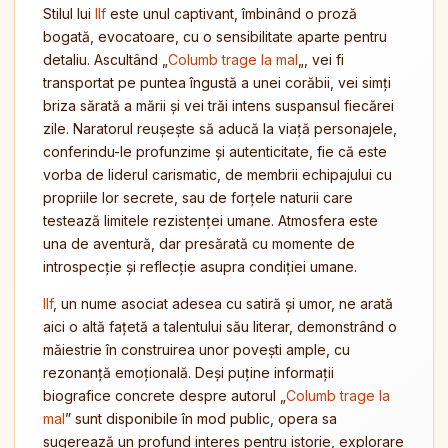
Stilul lui
Ilf
este unul captivant, îmbinând o proză
bogată, evocatoare, cu o sensibilitate aparte pentru
detaliu. Ascultând „
Columb trage la mal
„, vei fi
transportat pe puntea îngustă a unei corăbii, vei simți
briza sărată a mării și vei trăi intens suspansul fiecărei
zile. Naratorul reușește să aducă la viață personajele,
conferindu-le profunzime și autenticitate, fie că este
vorba de liderul carismatic, de membrii echipajului cu
propriile lor secrete, sau de forțele naturii care
testează limitele rezistenței umane. Atmosfera este
una de aventură, dar presărată cu momente de
introspecție și reflecție asupra condiției umane.
Ilf
, un nume asociat adesea cu satiră și umor, ne arată
aici o altă fațetă a talentului său literar, demonstrând o
măiestrie în construirea unor povești ample, cu
rezonanță emoțională. Deși puține informații
biografice concrete despre autorul „
Columb trage la
mal
” sunt disponibile în mod public, opera sa
sugerează un profund interes pentru istorie, explorare