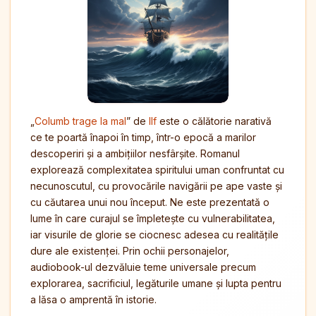
„
Columb trage la mal
” de
Ilf
este o călătorie narativă
ce te poartă înapoi în timp, într-o epocă a marilor
descoperiri și a ambițiilor nesfârșite. Romanul
explorează complexitatea spiritului uman confruntat cu
necunoscutul, cu provocările navigării pe ape vaste și
cu căutarea unui nou început. Ne este prezentată o
lume în care curajul se împletește cu vulnerabilitatea,
iar visurile de glorie se ciocnesc adesea cu realitățile
dure ale existenței. Prin ochii personajelor,
audiobook-ul dezvăluie teme universale precum
explorarea, sacrificiul, legăturile umane și lupta pentru
a lăsa o amprentă în istorie.