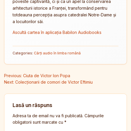
poveste captivantă, ci și ca un apel la conservarea
arhitecturii istorice a Franței, transformând pentru
totdeauna percepția asupra catedralei Notre-Dame și
a locuitorilor săi.
Ascultă cartea în aplicația Babilon Audiobooks
Categories:
Cărți audio în limba română
Navigare în articole
Previous:
Ciuta de Victor Ion Popa
Next:
Colecționarii de comori de Victor Eftimiu
Lasă un răspuns
Adresa ta de email nu va fi publicată.
Câmpurile
obligatorii sunt marcate cu
*