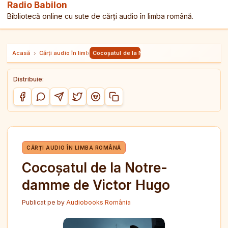
Radio Babilon
Bibliotecă online cu sute de cărți audio în limba română.
Acasă
›
Cărți audio în limba română
›
Cocoșatul de la Notre-damme de Victor Hugo
Distribuie:
Copiază link-ul
Distribuie pe Facebook
Distribuie pe WhatsApp
Distribuie pe Telegram
Distribuie pe Twitter/X
Distribuie pe Reddit
CĂRȚI AUDIO ÎN LIMBA ROMÂNĂ
Cocoșatul de la Notre-
damme de Victor Hugo
Publicat pe
by
Audiobooks România