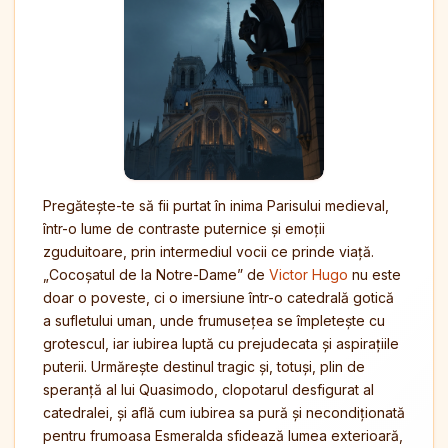
Pregătește-te să fii purtat în inima Parisului medieval,
într-o lume de contraste puternice și emoții
zguduitoare, prin intermediul vocii ce prinde viață.
„Cocoșatul de la Notre-Dame” de
Victor Hugo
nu este
doar o poveste, ci o imersiune într-o catedrală gotică
a sufletului uman, unde frumusețea se împletește cu
grotescul, iar iubirea luptă cu prejudecata și aspirațiile
puterii. Urmărește destinul tragic și, totuși, plin de
speranță al lui Quasimodo, clopotarul desfigurat al
catedralei, și află cum iubirea sa pură și necondiționată
pentru frumoasa Esmeralda sfidează lumea exterioară,