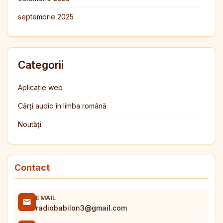
septembrie 2025
Categorii
Aplicație web
Cărți audio în limba română
Noutăți
Contact
EMAIL
radiobabilon3@gmail.com