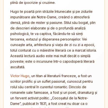
plină de ipocrizie și cruzime.
Hugo te poartă prin străzile întunecate și pe zidurile
impunătoare ale Notre-Dame, creând o atmosferă
densă, plină de mister și pasiune. Stilul său bogat, plin
de descrieri elaborate și de o profundă analiză
psihologică, te va captiva, făcându-te să simți
teroarea, extazul și disperarea personajelor. Vei
cunoaște arta, arhitectura și viața de zi cu zi a epocii,
totul conturat cu o măiestrie literară ce a marcat istoria.
Această lectură audio este mai mult decât o simplă
poveste; este o incursiune într-o capodoperă literară
ascultată.
Victor Hugo
, un titan al literaturii franceze, a fost un
scriitor prolific și un suflet pasionat, cunoscut pentru
rolul său central în curentul romantic. Dincolo de
romanele sale faimoase, a fost și un poet, dramaturg și
un fervent activist politic. „Cocoșatul de la Notre-
Dame”, publicat în 1831, a fost creat nu doar ca o