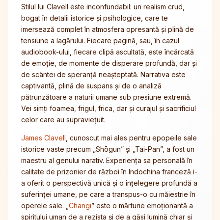
Stilul lui Clavell este inconfundabil: un realism crud,
bogat în detalii istorice și psihologice, care te
imersează complet în atmosfera opresantă și plină de
tensiune a lagărului. Fiecare pagină, sau, în cazul
audiobook-ului, fiecare clipă ascultată, este încărcată
de emoție, de momente de disperare profundă, dar și
de scântei de speranță neașteptată. Narrativa este
captivantă, plină de suspans și de o analiză
pătrunzătoare a naturii umane sub presiune extremă.
Vei simți foamea, frigul, frica, dar și curajul și sacrificiul
celor care au supraviețuit.
James Clavell
, cunoscut mai ales pentru epopeile sale
istorice vaste precum „Shōgun” și „Tai-Pan”, a fost un
maestru al genului narativ. Experiența sa personală în
calitate de prizonier de război în Indochina franceză i-
a oferit o perspectivă unică și o înțelegere profundă a
suferinței umane, pe care a transpus-o cu măiestrie în
operele sale. „
Changi
” este o mărturie emoționantă a
spiritului uman de a rezista și de a găsi lumină chiar și