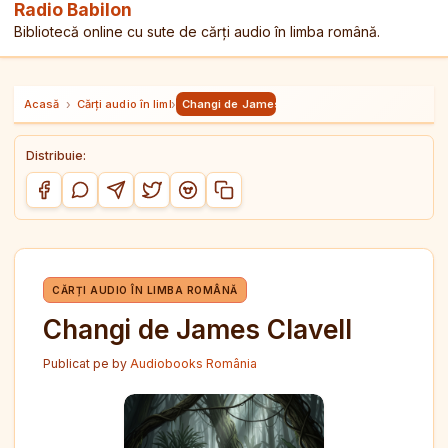
Radio Babilon
Bibliotecă online cu sute de cărți audio în limba română.
Acasă
›
Cărți audio în limba română
›
Changi de James Clavell
Distribuie:
Copiază link-ul
Distribuie pe Facebook
Distribuie pe WhatsApp
Distribuie pe Telegram
Distribuie pe Twitter/X
Distribuie pe Reddit
CĂRȚI AUDIO ÎN LIMBA ROMÂNĂ
Changi de James Clavell
Publicat pe
by
Audiobooks România