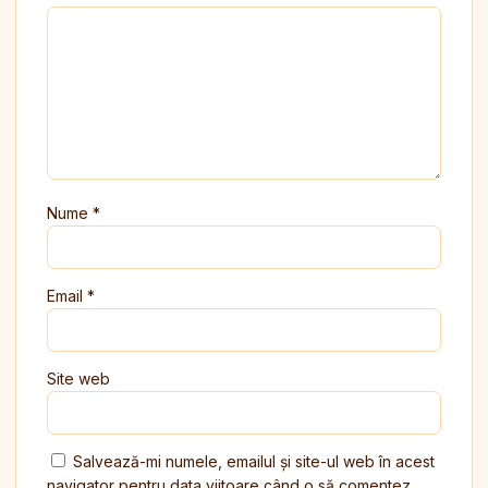
Nume
*
Email
*
Site web
Salvează-mi numele, emailul și site-ul web în acest
navigator pentru data viitoare când o să comentez.