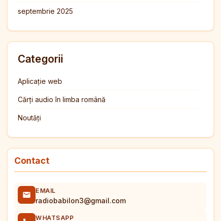
septembrie 2025
Categorii
Aplicație web
Cărți audio în limba română
Noutăți
Contact
EMAIL
radiobabilon3@gmail.com
WHATSAPP