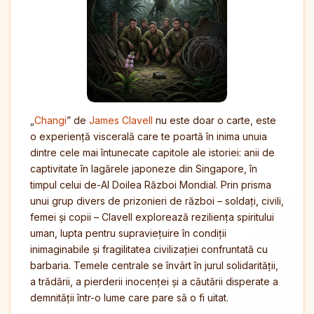
„
Changi
” de
James Clavell
nu este doar o carte, este
o experiență viscerală care te poartă în inima unuia
dintre cele mai întunecate capitole ale istoriei: anii de
captivitate în lagărele japoneze din Singapore, în
timpul celui de-Al Doilea Război Mondial. Prin prisma
unui grup divers de prizonieri de război – soldați, civili,
femei și copii – Clavell explorează reziliența spiritului
uman, lupta pentru supraviețuire în condiții
inimaginabile și fragilitatea civilizației confruntată cu
barbaria. Temele centrale se învârt în jurul solidarității,
a trădării, a pierderii inocenței și a căutării disperate a
demnității într-o lume care pare să o fi uitat.